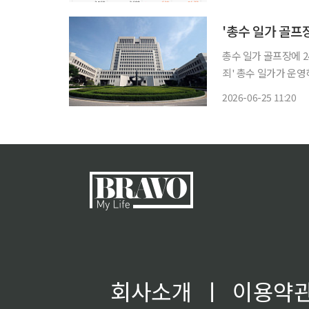
은 금호전기다. 금호
'총수 일가 골프
총수 일가 골프장에 2
죄' 총수 일가가 운영하는 골프장에 240억원대 일감을 몰아준 혐의로 재판에 넘겨진 미래에
셋그룹 계열사들이 대법원에서 무죄를
2026-06-25 11:20
독점규제 및 공정거래
회사소개
ㅣ
이용약