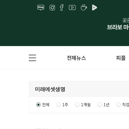
전체뉴스
피플
전체
1주
1개월
1년
직