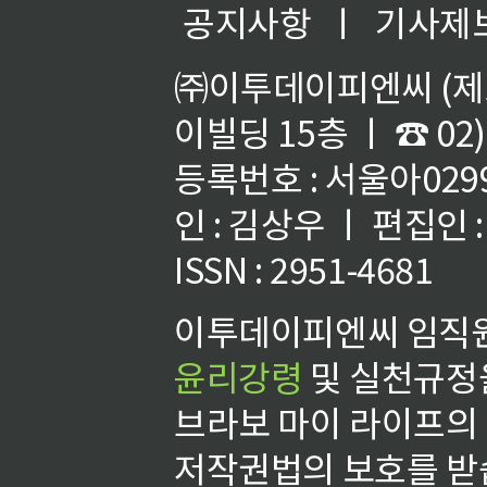
공지사항
ㅣ
기사제
㈜이투데이피엔씨 (제호
이빌딩 15층 ㅣ ☎ 02)
등록번호 : 서울아02992
인 : 김상우 ㅣ 편집인
ISSN : 2951-4681
이투데이피엔씨 임직원
윤리강령
및 실천규정을
브라보 마이 라이프의
저작권법의 보호를 받