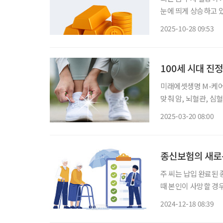
눈에 띄게 상승하고 있
년 수익률 35%, 누적
2025-10-28 09:53
선물 ETF는 파생상품
100세 시대 진
미래에셋생명 M-케어 
맞춰 암, 뇌혈관, 심
을 활용한 상품이다. 
2025-03-20 08:00
하는 보장’을 ‘고객이
종신보험의 새로
주 씨는 납입 완료된
때 본인이 사망할 경
험의 필요성을 고민하
2024-12-18 08:39