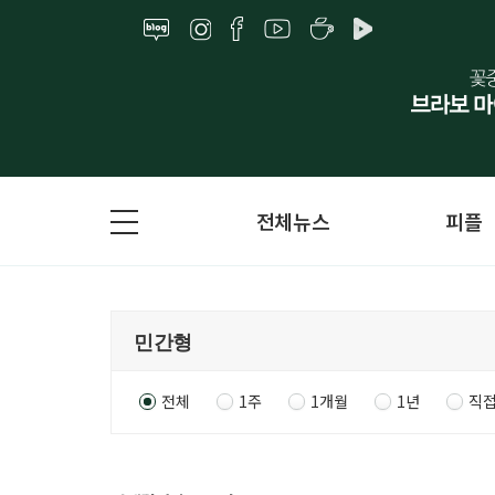
전체뉴스
피플
전체
1주
1개월
1년
직