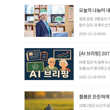
오늘의 나눔이 
경북 포항 구룡포의 작
람이 있다. 초록우산
다. 그는 ‘아이들이
2025-12-19 06:00
[AI 브리핑] 2
바쁜 일상 속 알짜 뉴
보를 AI가 정리하고 편집국 기자가 
의 70% 50대 이상
2025-12-09 09:29
보고서에 따르면 207
돌봄은 든든하게
10월 2일은 노인의