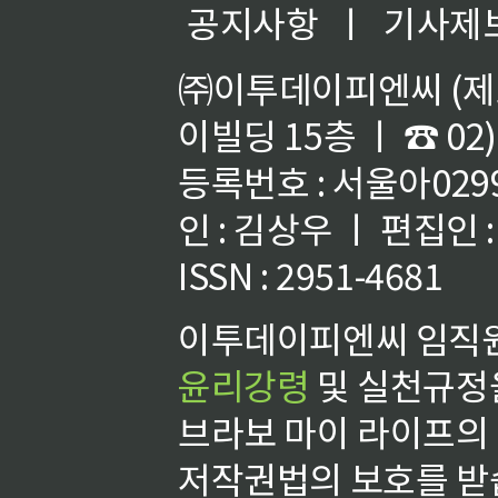
공지사항
ㅣ
기사제
㈜이투데이피엔씨 (제호
이빌딩 15층 ㅣ ☎ 02)
등록번호 : 서울아02992
인 : 김상우 ㅣ 편집인
ISSN : 2951-4681
이투데이피엔씨 임직원
윤리강령
및 실천규정을
브라보 마이 라이프의
저작권법의 보호를 받