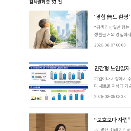
검색결과 총
32
건
‘경험 無도 환영
“평생 집안일만 했는데
생활을 거의 경험하지 
같은 문턱 앞에 선다.
2026-08-07 06:00
지 낯설다. 이들에게 
민간형 노인일자리
기업이나 시장에서 
다 새로운 지식과 기
소득 지원에 그치지 
2026-08-06 08:38
나온다. 한국노
“보호보다 자립
초고령사회에 진입한 