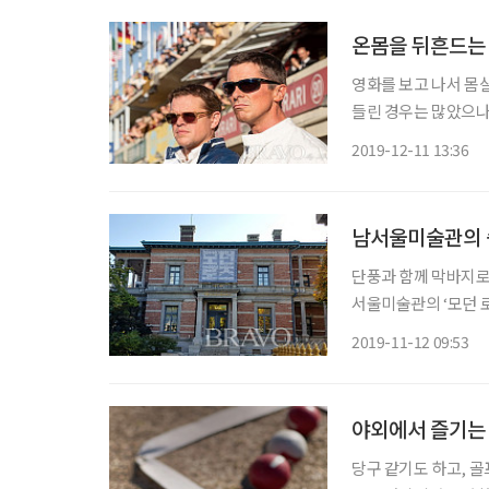
온몸을 뒤흔드는 
영화를 보고 나서 몸
들린 경우는 많았으나
국'을 빼면 볼만한 
2019-12-11 13:36
없이 남편의 선택을 
남서울미술관의 숨
단풍과 함께 막바지로
서울미술관의 ‘모던 로
시켰다는 점이다. 우
2019-11-12 09:53
야외에서 즐기는 
당구 같기도 하고, 골