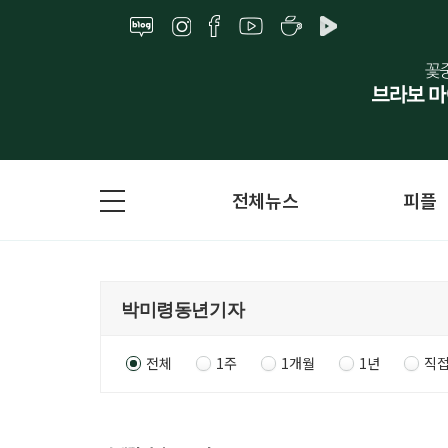
전체뉴스
피플
전체
1주
1개월
1년
직