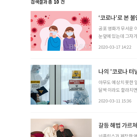
검색결과 총
10
건
‘코로나’로 본 
공포 영화가 무서운 
눈앞에 있는데 그자가
말에는 ‘소문에 사고 사실에 판다
2020-03-17 14:22
와 상관없이 사실이 아
나의 '코로나 터
아무도 예상치 못한 일
달싹 이라도 할라치면
일이 아니면 나갈 엄두
2020-03-11 15:36
아돈다. 바쁠 때는 
갈등 해법 가르쳐
넷플릭스가 제작한 영