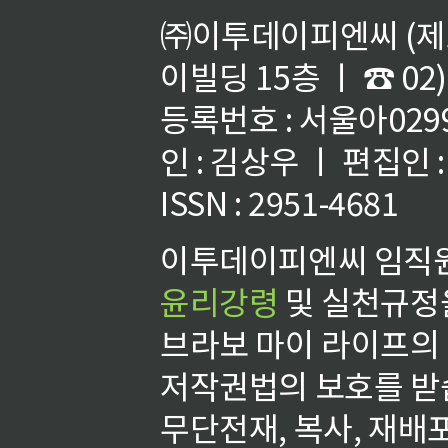
㈜이투데이피엔씨 (제호
이빌딩 15층 ㅣ ☎ 02)
등록번호 : 서울아02992
인 : 김상우 ㅣ 편집인
ISSN : 2951-4681
이투데이피엔씨 임직원
윤리강령
및 실천규정을
브라보 마이 라이프의
저작권법의 보호를 받
무단전재, 복사, 재배포