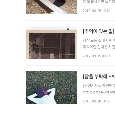
로 통과시키면 득점하는 
동년기자가 게이트볼의 매력을 파헤치기
2018-04-25 16:49
작 5초 전!” 오목
[추억이 있는 길
세상 모든 길에 사람이
추억이란 살아온 시간
장된 것이다. 박미령
2017-09-15 08:27
사진 속 전차가 살아
[잠을 부탁해 PA
[동년기자들이 전해주
bravopress@etoday.co.kr “쟤는 잠들면 업어 가도 몰라. 여
어려서 외할머니에게서
2016-09-20 14:59
일로 여겨져 ‘너무 깊