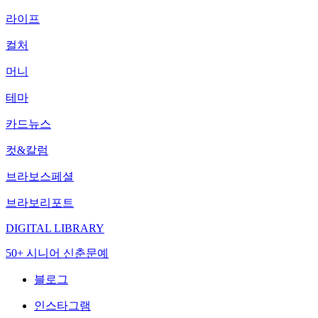
라이프
컬처
머니
테마
카드뉴스
컷&칼럼
브라보스페셜
브라보리포트
DIGITAL LIBRARY
50+ 시니어 신춘문예
블로그
인스타그램