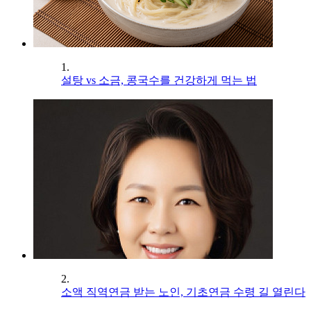
1.
설탕 vs 소금, 콩국수를 건강하게 먹는 법
2.
소액 직역연금 받는 노인, 기초연금 수령 길 열린다