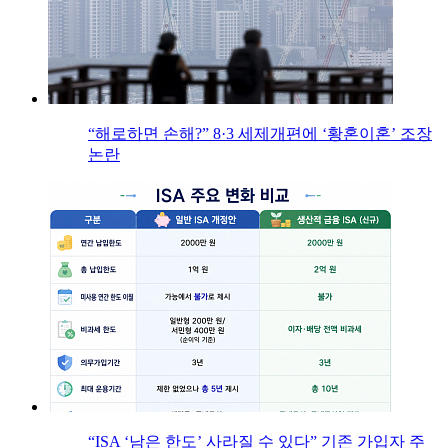
“해로하면 손해?” 8·3 세제개편에 ‘황혼이혼’ 조장
논란
“ISA ‘남은 한도’ 사라질 수 있다” 기존 가입자 주