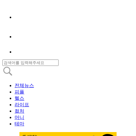
전체뉴스
피플
헬스
라이프
컬처
머니
테마