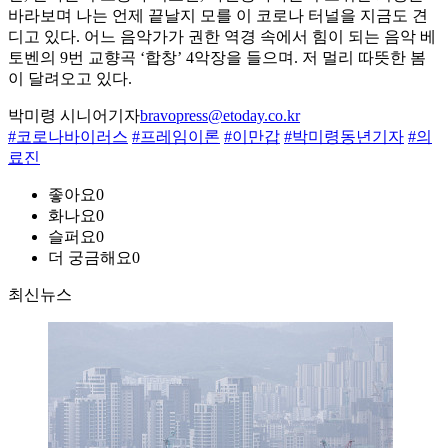
바라보며 나는 언제 끝날지 모를 이 코로나 터널을 지금도 견
디고 있다. 어느 음악가가 권한 역경 속에서 힘이 되는 음악 베
토벤의 9번 교향곡 ‘합창’ 4악장을 들으며. 저 멀리 따뜻한 봄
이 달려오고 있다.
박미령 시니어기자
bravopress@etoday.co.kr
#코로나바이러스
#프레임이론
#이만갑
#박미령동년기자
#의
료진
좋아요
0
화나요
0
슬퍼요
0
더 궁금해요
0
최신뉴스