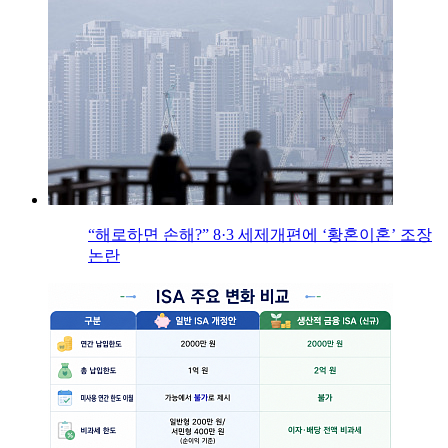
“해로하면 손해?” 8·3 세제개편에 ‘황혼이혼’ 조장
논란