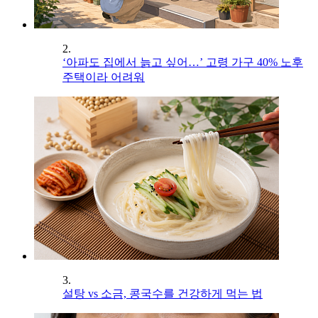
2.
‘아파도 집에서 늙고 싶어…’ 고령 가구 40% 노후
주택이라 어려워
3.
설탕 vs 소금, 콩국수를 건강하게 먹는 법