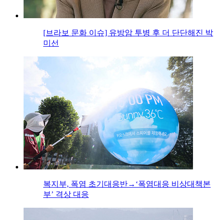
[브라보 문화 이슈] 유방암 투병 후 더 단단해진 박
미선
복지부, 폭염 초기대응반→‘폭염대응 비상대책본
부’ 격상 대응