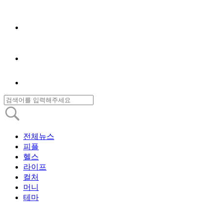
전체뉴스
피플
헬스
라이프
컬처
머니
테마