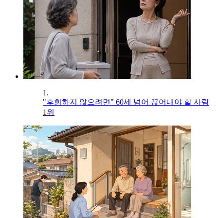
1.
"후회하지 않으려면" 60세 넘어 끊어내야 할 사람
1위