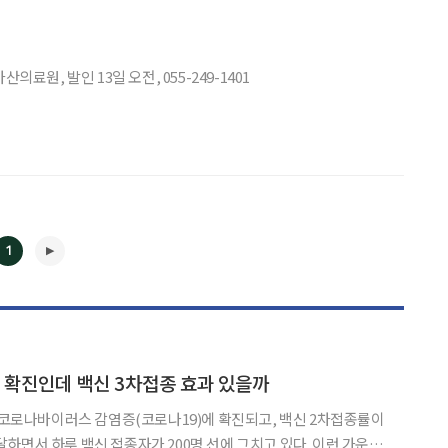
원, 발인 13일 오전, 055-249-1401
1
9 확진인데 백신 3차접종 효과 있을까
종 코로나바이러스 감염증(코로나19)에 확진되고, 백신 2차접종률이
◀
▶
에 달하면서 하루 백신 접종자가 200명 선에 그치고 있다. 이런 가운데