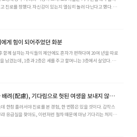
 진로를 정했다. 자신감이 있는지 열심히 놀러 다닌다고 했다. 반
게 없다며 늘 시무룩하며 공부에 열심인데 성적 스트레스가 이만저만
지만 가끔 공부도 지치고, 장래 희망도 없고, 자기 적
니에게 힘이 되어주었던 화분
 후 함께 살자는 자식들의 제안에도 혼자가 편하다며 20여 년을 따로
을 남겼는데, 1층과 2층은 세를 주고 할머니는 3층에서 살았다. 그
우는 것이었다. 1층 화단에는 여러 가지 꽃나무들이 심어있었고, 그
층 대문 앞과 3층 현관까지 이르는 계단에 비단길처럼
[칼럼] 당연(當然)과 배려(配慮), 기다림으로 헛된 여생을 보내지 않도록
데 한참 흘러서야 진료를 본 경험, 한 번쯤은 있을 것이다. 갑작스
랴 응급실을 찾아도, 이런저런 절차 때문에 마냥 기다리는 처지일
평한 것이 아닌, 모든 환자에게 적용되는 원칙이기에, 당연한 듯 참
한 기다림 속에서 환자와 보호자들은 지쳐갈 수밖에 없다.