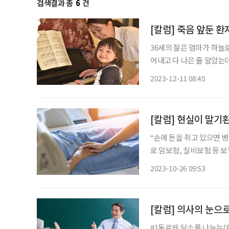
검색결과 총
6
건
[칼럼] 죽음 앞둔 
36세의 젊은 엄마가 하늘로 
어내고 다 나은 줄 알았는
전념했지만 암은 멈추지 않
2023-12-11 08:45
우리 병원 호스피스로 의뢰
[칼럼] 현실이 말기
“손에 돈을 쥐고 있으면 병원에서
로 암보험, 실비보험 등 보
형병원에서 항암치료를 했지
2023-10-26 09:53
라고 했는데 모녀는 도저히
[칼럼] 의사의 눈으로
#1동료와 담소를 나누는데