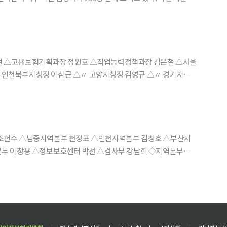
후 코로나19 돌파감염자에 대한 3차접종(부스터샷) 권고기준과 4
차접종 대상 확대 검토에 돌입했다. 국민들 사이에서는 돌파감염인데 굳이
 △고용보험기획과장 정원호 △직업능력정책과장 김은철 △서울
인천북부지청장 이삼근 △〃 고양지청장 김영규 △〃 경기지청
△광주지방고용노동청 군산지청장 금정수 △대전지방고용노동청 충
용 △정보보호센터 박선 △검사부 강남희 ◇지역본부장급
전보 △강동·강원지역본부 황기순 △중부지역본부 윤상국 ◇본부 부서장 승진 △IBK경제연구소(수석연구위원) 조봉현 ◇