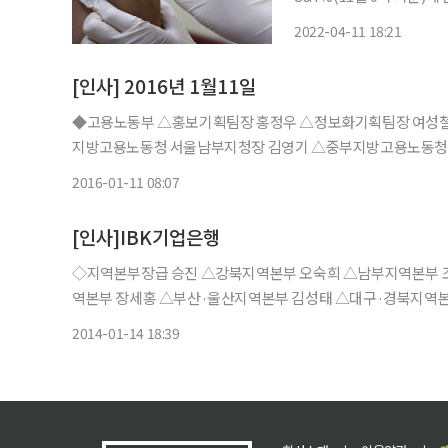
보건당국은 백신 2차접종 
2022-04-11 18:21
[인사] 2016년 1월11일
◆고용노동부 △홍보기획팀장 홍정우 △정보화기획팀장 여성철
지방고용노동청 서울남부지청장 김영기 △중부지방고용노동청 
장 정성균 △〃 안산지청장 조익환 △〃 원주지청장 이창열 
2016-01-11 08:07
주지청장 김정호
[인사]IBK기업은행
◇지역본부장급 승진 △강북지역본부 오숙희 △남부지역본부 조헌수 △남중지역본부 천정표 △인천지역본부 김창호 △부산지
역본부 장세홍 △부산·울산지역본부 김성태 △대구·경북지역본부 이창
2014-01-14 18:39