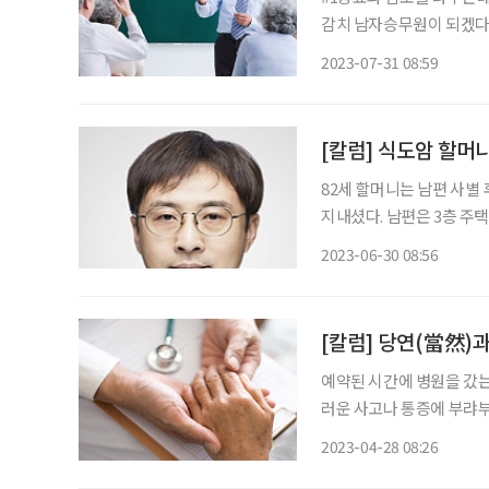
감치 남자승무원이 되겠다고
면 고1 딸은 하고 싶은 
2023-07-31 08:59
이 아니라고 한다. 농담이겠
[칼럼] 식도암 할머
82세 할머니는 남편 사별
지내셨다. 남편은 3층 주택
의 유일한 취미는 꽃을 키
2023-06-30 08:56
것도 모자라 꽃화분들이 1
예약된 시간에 병원을 갔는
러운 사고나 통증에 부랴부
때도 있다. 나에게만 불공
2023-04-28 08:26
게 된다. 그러나 이 당연