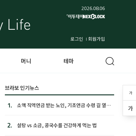
2026.08.06
로그인
회원가입
머니
테마
브라보 인기뉴스
가
1.
소액 직역연금 받는 노인, 기초연금 수령 길 열린
가
다
2.
설탕 vs 소금, 콩국수를 건강하게 먹는 법