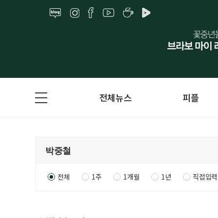
전체뉴스
피플
전체
1주
1개월
1년
직접입력