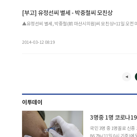
[부고] 유정선씨 별세 - 박중철씨 모친상
▲유정선씨 별세, 박중철(前 마산시의원)씨 모친상=11일 오전 마산의료
2014-03-12 08:19
이투데이
3명중 1명 코로나1
국민 3명 중 1명꼴로 신
86.7%(11일 0시 기준)