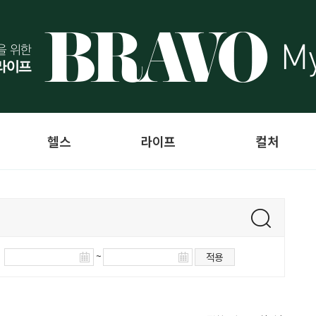
헬스
라이프
컬처
~
적용