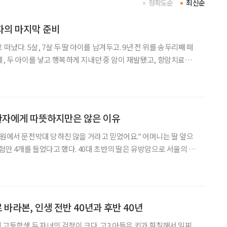
정확도순
최신순
환자의 마지막 준비
떠났다. 5살, 7살 두 딸 아이를 남겨두고. 9년 전 위를 송두리째 떼
데, 두 아이를 낳고 행복하게 지내던 중 암이 재발됐고, 항암치료에
았다. 결국 더 이상의 항암치료는 무의미하다는 말기 판정과 함께
됐다. 젊은 엄마는 남은 시간을 아이들과 함께 하길
환자에게 따뜻하지만은 않은 이유
 문전박대 당하진 않을 거라고 믿었어요.” 어머니는 딸 앞으
험만 4개를 들었다고 했다. 40대 초반의 딸은 유방암으로 서울의 대
만 결국 말기 환자가 됐다. 주치의는 집 근처 호스피스를 알아보
 받아들일 수가 없었다. 남편과 이혼 후 홀로 키운 딸
 바라본, 인생 전반 40년과 후반 40년
 고등학생 두 자녀의 걱정이 크다. 고3 아들은 키가 훤칠해서 일찌