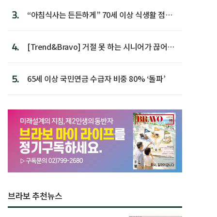
3.
“아침식사는 든든하게” 70세 이상 식생활 점수
가장 높아
4.
[Trend&Bravo] 거절 못 하는 시니어가 끊어야
할 행동 5
5.
65세 이상 국민연금 수급자 비중 80% ‘돌파’
브라보 추천뉴스