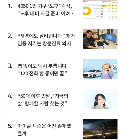
1.
4050 1인 가구 ‘노후’ 걱정,
“노후 대비 자금 준비 어려
워”
2.
“새벽에도 달려갑니다” 재가
임종 지키는 방문진료 의사
3.
앱 없이도 택시 부릅니다
“120 전화 한 통이면 끝”
4.
“50대 이후 만남, ‘지금의
삶’ 함께할 사람 찾는 것”
5.
마이클 잭슨은 어떤 존재였
을까