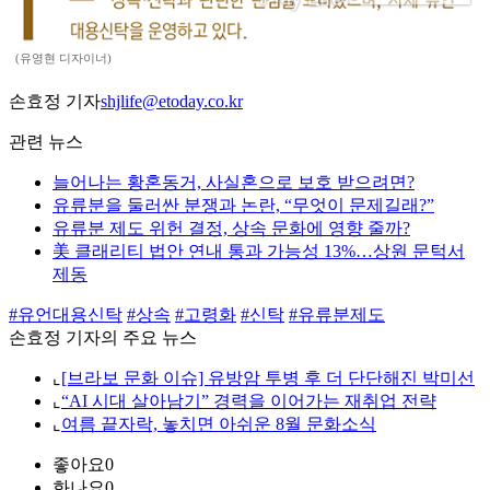
(유영현 디자이너)
손효정 기자
shjlife@etoday.co.kr
관련 뉴스
늘어나는 황혼동거, 사실혼으로 보호 받으려면?
유류분을 둘러싼 분쟁과 논란, “무엇이 문제길래?”
유류분 제도 위헌 결정, 상속 문화에 영향 줄까?
美 클래리티 법안 연내 통과 가능성 13%…상원 문턱서
제동
#유언대용신탁
#상속
#고령화
#신탁
#유류분제도
손효정 기자의 주요 뉴스
⌞
[브라보 문화 이슈] 유방암 투병 후 더 단단해진 박미선
⌞
“AI 시대 살아남기” 경력을 이어가는 재취업 전략
⌞
여름 끝자락, 놓치면 아쉬운 8월 문화소식
좋아요
0
화나요
0