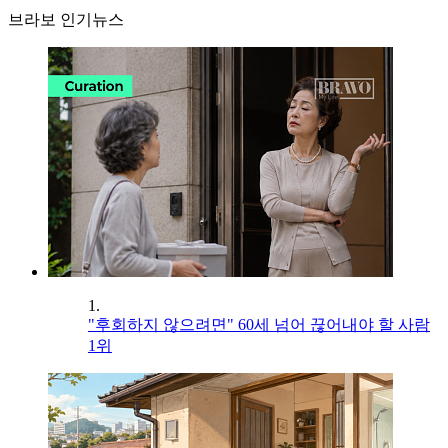
브라보 인기뉴스
1.
"후회하지 않으려면" 60세 넘어 끊어내야 할 사람
1위