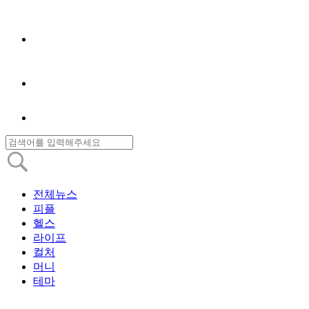
전체뉴스
피플
헬스
라이프
컬처
머니
테마