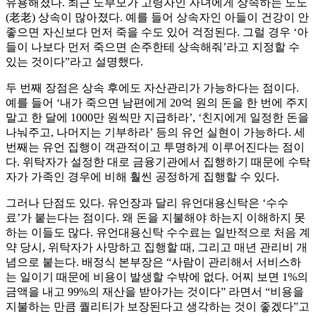
유용해졌다. 최근 노부모가 고령자인 자녀에게 상속하는 노노
(老老) 상속이 많아졌다. 예를 들어 상속자인 아들이 건강이 안
좋으면 자신보다 먼저 죽을 수도 있어 걱정된다. 그럴 경우 ‘아
들이 나보다 먼저 죽으면 손주한테 상속해줘’라고 지정할 수
있는 것이다”라고 설명했다.
두 번째 장점은 상속 후에도 자산관리가 가능하다는 점이다.
예를 들어 ‘내가 죽으면 남편에게 20억 원의 돈을 한 번에 주지
말고 한 달에 1000만 원씩만 지급하라’, ‘친지에게 일정한 돈을
나눠주고, 나머지는 기부하라’ 등의 유언 실현이 가능하다. 세
번째는 유언 집행이 객관적이고 투명하게 이루어진다는 점이
다. 위탁자가 설정한 대로 금융기관에서 집행하기 때문에 수탁
자가 가족인 경우에 비해 훨씬 공정하게 집행할 수 있다.
그러나 단점도 있다. 유언장과 달리 유언대용신탁은 ‘수수
료’가 붙는다는 점이다. 왜 돈을 지불해야 하는지 이해하지 못
하는 이들도 많다. 유언대용신탁 수수료는 일반적으로 처음 계
약 당시, 위탁자가 사망하고 집행할 때, 그리고 매년 관리비 개
념으로 붙는다. 배정식 본부장은 “사람이 관리해서 서비스하
는 일이기 때문에 비용이 발생할 수밖에 없다. 어찌 보면 1%의
금액을 내고 99%의 재산을 받아가는 것이다” 라면서 “비용을
지불하는 만큼 퀄리티가 보장된다고 생각하는 것이 좋겠다”고