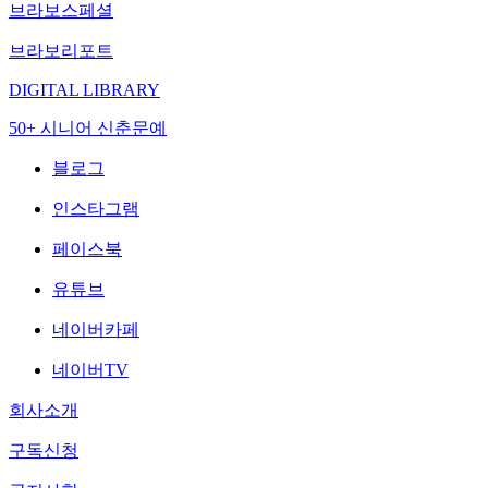
브라보스페셜
브라보리포트
DIGITAL LIBRARY
50+ 시니어 신춘문예
블로그
인스타그램
페이스북
유튜브
네이버카페
네이버TV
회사소개
구독신청