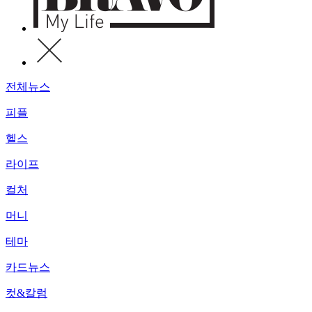
전체뉴스
피플
헬스
라이프
컬처
머니
테마
카드뉴스
컷&칼럼