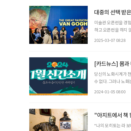
대중의 선택 받은
미술관 오픈런을 경험
하고 오픈런을 하지 않
만에 한국 팬들을 찾아
2025-03-07 08:28
가보자. 서울 
[카드뉴스] 몸과
당신의 노화시계가 천
수 없다. 그러나 노화
가가 노화 지식과 관리법을 담은 책을 펴냈다.
2024-01-05 08:00
문가가 은퇴 후 삶의
"아지트에서 책 
“나의 모히토는 라 보데