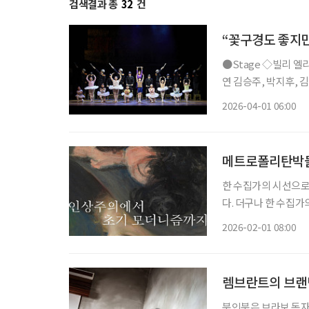
검색결과 총
32
건
“꽃구경도 좋지만
●Stage ◇빌리 엘리어트 일정 4월 12일 ~ 7월 26일 장소 블루스퀘어 연출 에드 번사이드 출
연 김승주, 박지후, 
만에 네 번째 시즌으로
2026-04-01 06:00
북부 지역을 배경으로
메트로폴리탄박물
한 수집가의 시선으로
다. 더구나 한 수집
라면 더욱 그렇다. 
2026-02-01 08:00
번 전시는, 필립과 
한다.
렘브란트의 브랜
북인북은 브라보 독자