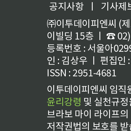
공지사항
ㅣ
기사제
㈜이투데이피엔씨 (제호
이빌딩 15층 ㅣ ☎ 02)
등록번호 : 서울아02992
인 : 김상우 ㅣ 편집인
ISSN : 2951-4681
이투데이피엔씨 임직원
윤리강령
및 실천규정을
브라보 마이 라이프의
저작권법의 보호를 받