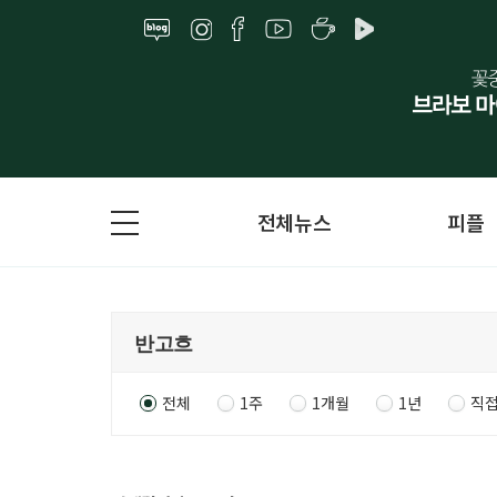
전체뉴스
피플
전체
1주
1개월
1년
직