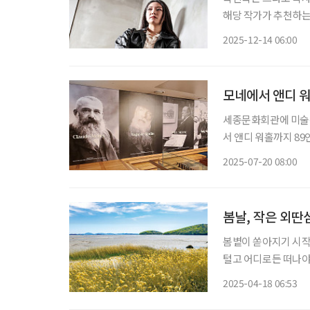
해당 작가가 추천하는 책들도 함께 즐겨보
흐는 그 고통을 정면
2025-12-14 06:00
인생을 건 서사를 가지
모네에서 앤디 워
세종문화회관에 미술
서 앤디 워홀까지 89인의
아프리카공화국 요하네스
2025-07-20 08:00
총 143점을 소개한다
봄날, 작은 외딴
봄볕이 쏟아지기 시작
털고 어디로든 떠나야 
가까운 듯 단절의 참맛
2025-04-18 06:53