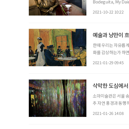
Bodeguita, My Daiquiri in El Flo
쿠바 체류시절 두 가지
2021-10-22 10:22
매일 아침 ‘라 보데기
예술과 낭만이 
한때 우리는 자유롭게
화를 감상하는가 하면
다. 하지만 지독한 
2021-01-29 09:45
이따금 전 세계 문화
보
삭막한 도심에서
소마미술관은 서울 송
추 자연 풍경과 동행
달리는 차량의 소음마
2021-01-26 14:08
데워준다는 점에서 미