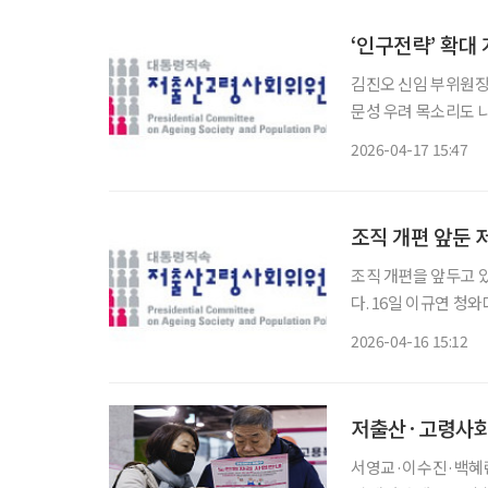
‘인구전략’ 확대
김진오 신임 부위원장,
문성 우려 목소리도 나와 조직 확대 개편을 앞둔 저출산·고령사회위원회의 과제
운데 정책 컨트롤타워로
2026-04-17 15:47
통령은 16일 저출산
조직 개편 앞둔 
조직 개편을 앞두고 
다. 16일 이규연 청와대 홍보소통수석은 브리핑을 열고 김 전 사장의 임명을 발표하면서 “김
전 사장은 언론계에서
2026-04-16 15:12
언론인 경험을 바탕으
저출산·고령사회
서영교·이수진·백혜련 