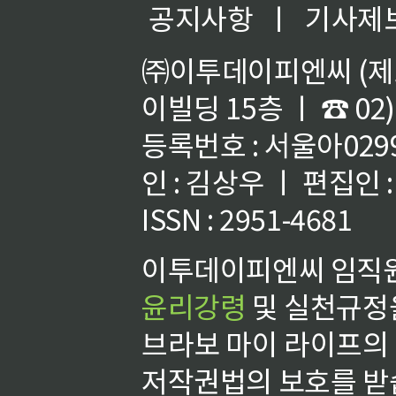
공지사항
ㅣ
기사제
㈜이투데이피엔씨 (제호
이빌딩 15층 ㅣ ☎ 02)
등록번호 : 서울아02992
인 : 김상우 ㅣ 편집인
ISSN : 2951-4681
이투데이피엔씨 임직원
윤리강령
및 실천규정을
브라보 마이 라이프의
저작권법의 보호를 받