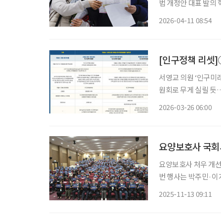
법 개정안 대표 발의 혁
회 대응을 위한 저출산
2026-04-11 08:54
일 의안정보시스템에 
서영교 의원 ‘인구미
원회로 무게 실릴 듯…
문가 등 참여 위원 확대…예산 
2026-03-26 06:00
여년 만에 전면 개정을
요양보호사 국회서
요양보호사 처우 개선
번 행사는 박주민·
원이 공동 주최하고 대한요양보
2025-11-13 09:11
보건복지위원은 요양보