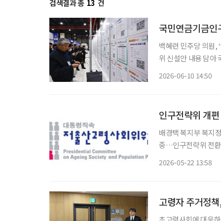
검색결과 총
13
건
국민연금기금인구
백혜련 민주당 의원,
위 신설안 내용 담아 
기금이 투자 과정에서
2026-06-10 14:50
인구전략위 개편
배경택 복지부 복지정
중…인구전략위 전환 맞물려 조직개편 전망
고령사회위원회(저고
2026-05-22 13:58
고 있다. 향후 인구
붙을
고령자 주거정책,
초고령사회에 대응하기