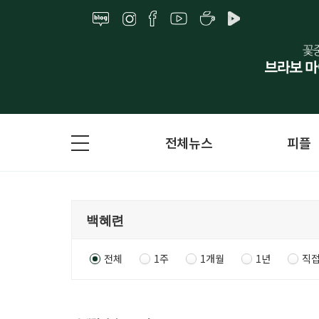
전체뉴스
피플
전체
1주
1개월
1년
직