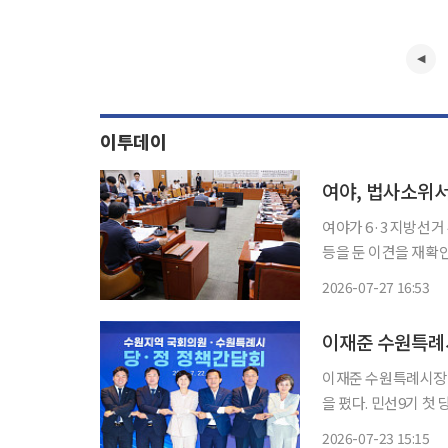
이투데이
여야, 법사소위서
여야가 6·3 지방선
등을 둔 이견을 재확인하고 추가 논
법위원회 법안심사1소
2026-07-27 16:53
이재준 수원특례시장이
을 폈다. 민선9기 첫 당·정 정책간담회에서 이 시장은 경기국제공항 건설부터 경제자유구역
지정, K-컬처로드까지
2026-07-23 15:15