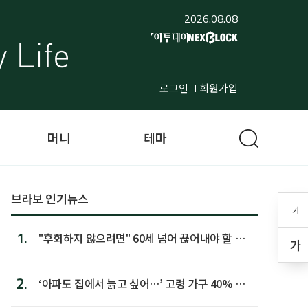
2026.08.08
로그인
회원가입
머니
테마
브라보 인기뉴스
가
1.
"후회하지 않으려면" 60세 넘어 끊어내야 할 사
가
람 1위
2.
‘아파도 집에서 늙고 싶어…’ 고령 가구 40% 노
후 주택이라 어...