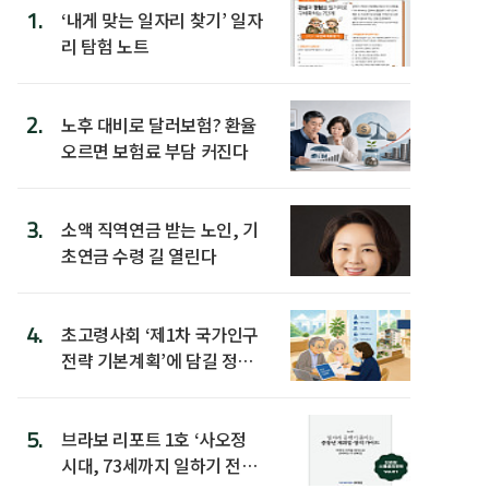
1.
‘내게 맞는 일자리 찾기’ 일자
리 탐험 노트
2.
노후 대비로 달러보험? 환율
오르면 보험료 부담 커진다
3.
소액 직역연금 받는 노인, 기
초연금 수령 길 열린다
4.
초고령사회 ‘제1차 국가인구
전략 기본계획’에 담길 정책
은
5.
브라보 리포트 1호 ‘사오정
시대, 73세까지 일하기 전략’