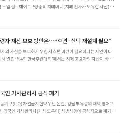
매머니(치매 환자가 보유한 자산) 대
만큼 법 완화를 통해 주택담보대출(주담대)이 설정된 부동산도 신탁
대상에 포함해야 한다는 제언이 나왔다. 29일 국회입법조사처에 따르면 이윤경
 고령자 재산 보호 방안은…“후견·신탁 재설계 필요”
령자의 자산을 보호하기 위한 시스템 마련이 필요하다는 제언이 나
신탁·돌봄이 제각기 움직이며 보호 공백이 커지고 있다는 전문가들의
이들은 “고령자 자산을 보호하려면 후견과 신탁이 각각이 아닌
외국인 가사관리사 공식 폐기
기구(ILO) 차별금지협약 위반 논란, 강남 부유층의 재택 영어교
남긴 외국인 가사관리사(가사 도우미) 시범사업이 공식적으로 폐기된
조계에 따르면 법무부는 “최저임금 미적용에 따른 여성계·노동계·언
저조, 지자체 운영 상황 등을 고려해 현 가사 사용인 방