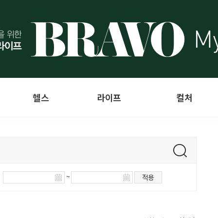
헬스
라이프
컬처
~
적용