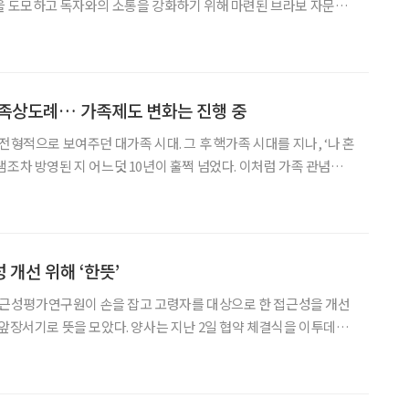
을 도모하고 독자와의 소통을 강화하기 위해 마련된 브라보 자문단
 미래설계연구원 원장을 필두로, 박영란 강남대학교 시니어비즈니
이버스 미래재단 대표, 한주형 50플러스코리안 회장, 홍명신 에이
친족상도례… 가족제도 변화는 진행 중
전형적으로 보여주던 대가족 시대. 그 후 핵가족 시대를 지나, ‘나 혼
램조차 방영된 지 어느덧 10년이 훌쩍 넘었다. 이처럼 가족 관념을
식 변화나 인구구조 같은 여러 사회·환경적 변화 등에 따라 가족의
라져왔다. ‘아들 못 낳으면 죄인’이라는 말이 있을 정도
 개선 위해 ‘한뜻’
성평가연구원이 손을 잡고 고령자를 대상으로 한 접근성을 개선
행으
는 전문매체로 주목받고 있다. 한국접근성평가연구원은 전자정보통