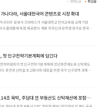
정확도순
최신순
대’ 가나다라, 서울대한국어 콘텐츠로 시장 확대
‘가나다라’ 운영사 크라테스가 서울대학교 언어교육원 교재 기반
자사 플랫폼에 독점 제공한다. 체류 외국인과 유학생 증가로 한국어
데 검증된 교육 콘텐츠를 앞세워 기관 및 기업 시장 공략에 나선다
크라테스는 최근 ‘서울대한국어’ 콘텐츠 권리사인 맑은소프트와
질, 첫 인구전략기본계획에 담긴다
인구전략위원회의 첫 인구전략기본계획에 성년후견제도와 신탁제도
다. 후견과 신탁을 초고령사회 대응을 위한 국가 인구정책 과제로
 첫 인구전략기본계획 반영 추진 유보
 고령사회정책총괄과장은 이달 17일 국회에서 열린 ‘후견
“부동산 ‘치매머니’ 114조 육박, 주담대 낀 부동산도 신탁재산에 포함해야”
 ‘주담대 포함 부동산 신탁’ 현실적 제약 “국민연금 외 별도 공공