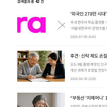
검색결과 총
42
건
‘외국인 278만 시
국내 한국어 학습 플랫폼 
‘서울대한국어’ 콘텐츠를 
교육 수요가 확대되는 가운
2026-07-09 16:42
는 전략이다. 
후견·신탁 제도 손
오는 9월 출범 예정인 
개선 과제가 포함될 전망이
반영하는 만큼 관련 내용에 이목이 쏠린다. 후견·신탁,
2026-06-30 12:00
영 저출산·고령사회위원회
신탁법·자본시장법 불일치로