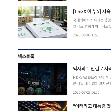
모습이 시야를 채웠다. 여
국내외에서 지속가능성 공
싼 제도 변화가 이어지고 
록 하는 자본시장법 개정
2026-08-06 11:20
접 확보하도록 전력조달 
는 의결권
넥스블록
역사의 뒤안길로 사라
HDR글로벌트레이딩, ‘비트
른 시일 내 미결제 포지션 
적 개발” 주장 비트멕스(BitMEX)가 문을 닫으며 역사의 뒤안길로 사라진다. 미국 CNBC는
2026-07-28 06:00