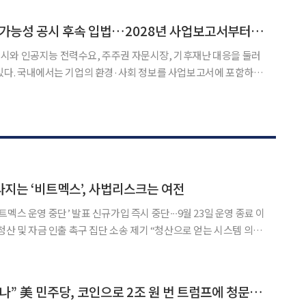
성은 붙잡힌 팔을 빼내려 했지만 남성은 소리치며 놓지
[ESGX 이슈 5] 지속가능성 공시 후속 입법…2028년 사업보고서부터 적용
시와 인공지능 전력수요, 주주권 자문시장, 기후재난 대응을 둘러
있다. 국내에서는 기업의 환경·사회 정보를 사업보고서에 포함하도
안이 발의됐다. 호주는 신규 데이터센터가 재생에너지 발전원을 직
기준을 마련하고 기업용 지붕형 태양광 지원도 확대한다. 미국에서
지는 ‘비트멕스’, 사법리스크는 여전
멕스 운영 중단’ 발표 신규가입 즉시 중단∙∙∙9월 23일 운영 종료 이
청산 및 자금 인출 촉구 집단 소송 제기 “청산으로 얻는 시스템 의도
23일(현지시각) 비트멕스가 운영을 중단한다고 발표했다. 보도
“이러려고 대통령 했나” 美 민주당, 코인으로 2조 원 번 트럼프에 청문회 촉구