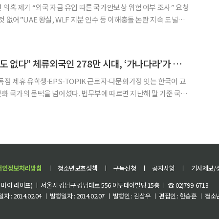
 의혹 제기 “외국 자금 유입 따른 국가안보상 위험 여부 조사” 요청
없어”UAE 왕실, WLF 지분 인수 등 이해충돌 논란 지속 도널드
 암호화폐로만 2조 원의 수익을 올렸다는 사실이 알려지면서 논란이
법적인 부분은 없다”고 해명했지만, 야당인 민주당은
“한국어 모르면 정착도 없다” 체류외국인 278만 시대, ‘가나다라’가 던진 승부수
독점 제휴 유학생∙EPS-TOPIK 근로자∙다문화가정 잇는 한국어 교
명으로 역대 최다를 기록했다. 전체 인구의 5%를 웃도는 수치다. 외
명으로 1년 새 17.1% 급증했고, 취업자격
개인정보처리방침
ㅣ
청소년보호정책
ㅣ
구독신청
ㅣ
공지사항
ㅣ
기사제보/
이 라이프) ㅣ 서울시 강남구 강남대로 556 이투데이빌딩 15층 ㅣ ☎ 02)799-6713
 : 2014.02.04 ㅣ 발행일자 : 2014.02.07 ㅣ 발행인 : 김상우 ㅣ 편집인 : 한승훈 ㅣ