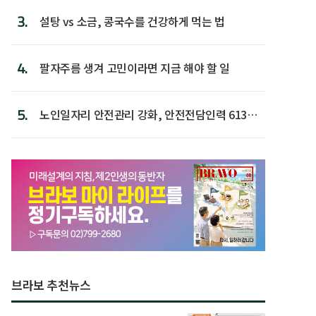
3.
설탕 vs 소금, 콩국수를 건강하게 먹는 법
4.
팔자주름 생겨 고민이라면 지금 해야 할 일
5.
노인일자리 안전관리 강화, 안전전담인력 613명
첫 배치
브라보 추천뉴스