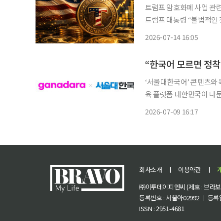
트럼프 암호화폐 사업 관련
트럼프 대통령 “불법적인 것 
트럼프 대통령이 취임 후
2026-07-14 16:05
다. 트럼프 대통령은 “불
‘서울대한국어’ 콘텐츠와 
육 플랫폼 대한민국이 다문화 국가의 문턱을 넘어섰다. 법무부에 따르면 지난해 말 기준 국내
체류외국인은 278만3247
2026-07-09 16:17
국인 유학생은 30만8838
회사소개
ㅣ
이용약관
ㅣ
㈜이투데이피엔씨 (제호 : 브라보 마
등록번호 : 서울아02992 ㅣ 등록일자
ISSN : 2951-4681