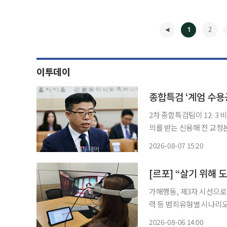
1
2
이투데이
종합특검 ‘계엄 수용
2차 종합특검팀이 12·3
의를 받는 신용해 전 교정본부장을 불
내란중요임무종사 혐의로 불구속 기소했다고 
2026-08-07 15:20
계엄 당시 박성재 전 법무
◀
가해행동, 제3자 시선으로
력 등 범죄유형별 시나리오 “살기 위해 도망치는 거야. 다시는 당신이 분노하는 모습을 
싶지 않아. 무서워.” 가상현실(VR) 기기를 쓰자 헤어진 연인의 팔을 붙잡아 끌고 가는 남성의
2026-08-06 14:00