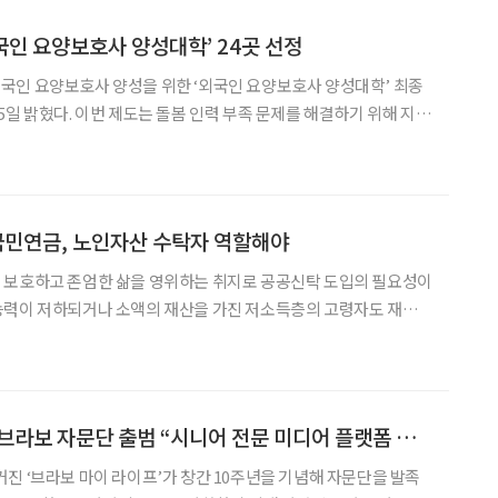
국인 요양보호사 양성대학’ 24곳 선정
국인 요양보호사 양성을 위한 ‘외국인 요양보호사 양성대학’ 최종
5일 밝혔다. 이번 제도는 돌봄 인력 부족 문제를 해결하기 위해 지역
 유학생을 유치해 학위과정·자격취득·취업까지 연계하는 체계적인
 지난 3월 5일 열린 제30차 외국인정책위원회에서 제도
국민연금, 노인자산 수탁자 역할해야
 보호하고 존엄한 삶을 영위하는 취지로 공공신탁 도입의 필요성이
능력이 저하되거나 소액의 재산을 가진 저소득층의 고령자도 재산을
는 것이다. 지난 5일 국민연금공단 국민연금연구
후견신탁연구센터는 국민연금공단과 체결한 ‘고령자 공공신탁 사
[창간 10주년 기념] 브라보 자문단 출범 “시니어 전문 미디어 플랫폼 구축”
진 ‘브라보 마이 라이프’가 창간 10주년을 기념해 자문단을 발족