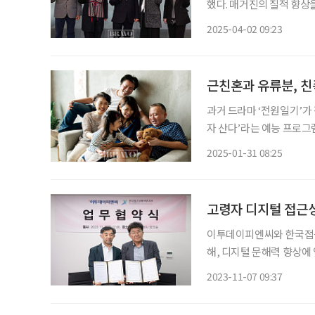
했다. 매거진의 질적 향상
은 조성권 이투데이피엔씨
2025-04-02 09:23
스학과 교수, 양진옥 굿네
징커
근친혼과 유류분, 
과거 드라마 ‘전원일기’가 
자 산다’라는 예능 프로그
비롯한 사회 구성원들의 인
2025-01-31 08:25
모습은 달
고령자 디지털 접근성
이투데이피엔씨와 한국접근
해, 디지털 문해력 향상에 앞장서기로 뜻을 모았다. 양사는 지난 2일 협약 체결식을 이투데이
본사 회의실에서 진행했다. 이투데이피엔씨는 시니어 매거진 ‘브라보 마이 라이프’의 발
2023-11-07 09:37
로 고령화 사회를 대변하
신