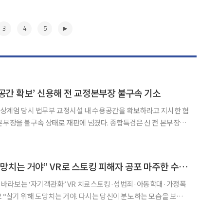
3
4
5
공간 확보’ 신용해 전 교정본부장 불구속 기소
 비상계엄 당시 법무부 교정시설 내 수용공간을 확보하라고 지시한 혐
구속 상태로 재판에 넘겼다. 종합특검은 신 전 본부장을
7일 밝혔다. 신 전 본부장은 2024년 12월 3일
부 장관의 지시를 받아 포고령 위반자 구금을 위
▶
[르포] “살기 위해 도망치는 거야” VR로 스토킹 피해자 공포 마주한 수형자들
 바라보는 ‘자기객관화’ VR 치료스토킹·성범죄·아동학대·가정폭
보고