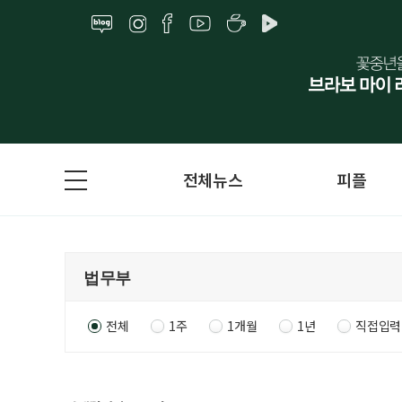
전체뉴스
피플
전체
1주
1개월
1년
직접입력