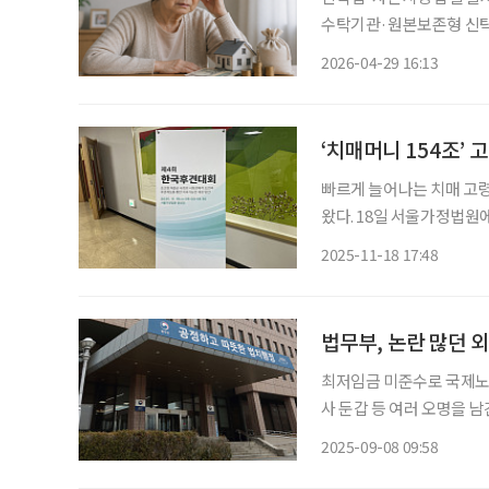
수탁기관·원본보존형 신탁 도입 검토해야” 고령층의 치
부분이 부동산에 집중된 
2026-04-29 16:13
‘치매머니 154조’
빠르게 늘어나는 치매 고
왔다. 18일 서울가정법원에서 열린 ‘제4회 한국후견대회’에서는 치매 고령자의 자산이 빠르
게 늘어나는 반면 후견·
2025-11-18 17:48
공통적인 의견이 나왔다. 
법무부, 논란 많던 
최저임금 미준수로 국제노동
사 둔갑 등 여러 오명을 
것으로 7일 전해졌다. 법
2025-09-08 09:58
론의 비판, 외국인의 참여 