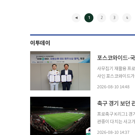
1
2
3
4
이투데이
포스코와이드-국
사무집기 재활용 프로젝트 ‘자원多잇
사인 포스코와이드가 
나선다. 포스코와이드는 10일 서울 태평로빌딩 본사에서 국군대전병원과 ‘자원순환 파트너
2026-08-10 14:48
십 구축을 위한 업무
◀
표와
축구 경기 보던 
프로축구 K리그1 경
관중이 다치는 사고가
구단을 대상으로 경기장 시설물 긴
2026-08-10 14:37