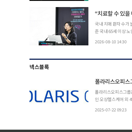
틸러스 등에 따르면 8
“치료할 수 있을
국내 치매 환자 수가 
준 국내 65세 이상 
내총생산(GDP)의 0.
2026-08-10 14:30
건국대병원 신경과 교
넥스블록
폴라리스오피스그
폴라리스오피스그룹은
인 오상헬스케어 외 4인
및 경영권 양수도 계약
2025-07-22 09:23