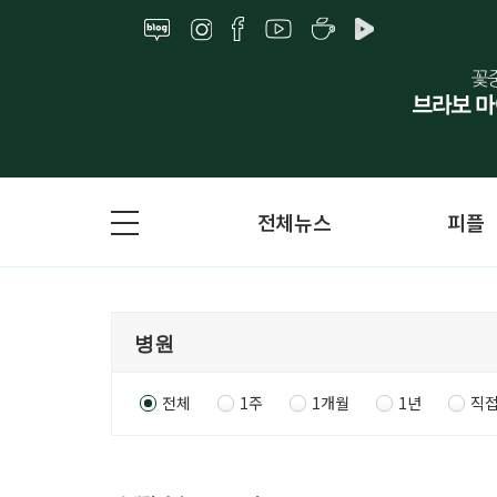
전체뉴스
피플
전체
1주
1개월
1년
직