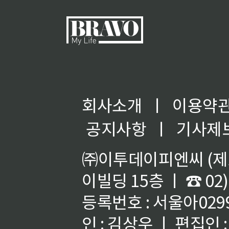
회사소개
ㅣ
이용약
공지사항
ㅣ
기사제
㈜이투데이피엔씨 (제호
이빌딩 15층 ㅣ ☎ 02)
등록번호 : 서울아02992
인 : 김상우 ㅣ 편집인