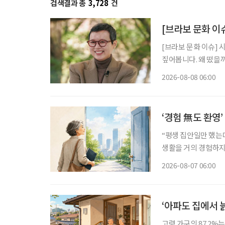
검색결과 총
3,728
건
[브라보 문화 이
[브라보 문화 이슈] 
짚어봅니다. 왜 떴을까? 유방암 투병을 겪고 지난해 방송에 복귀한 개그우먼 박미선이 더욱
단단해진 모습으로 대
2026-08-08 06:00
널에 출연한 그는 방
‘경험 無도 환영
“평생 집안일만 했는데
생활을 거의 경험하지 
같은 문턱 앞에 선다.
2026-08-07 06:00
지 낯설다. 이들에게 
‘아파도 집에서 
고령 가구의 87.2%