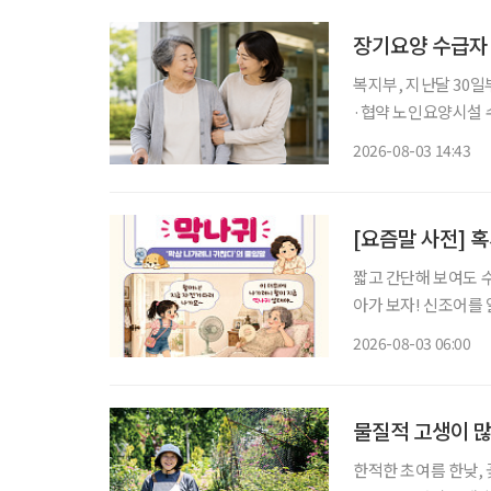
장기요양 수급자
복지부, 지난달 30
·협약 노인요양시설 수
원 정부가 병원 이동부터 진료, 약 수령, 귀가까지 전 과정을 지원하는 '장기요양 병원동행 시
2026-08-03 14:43
[요즘말 사전] 혹
짧고 간단해 보여도 
아가 보자! 신조어를
은 기운이 더해진다. “오늘은 왜 이렇게 나가기 싫지?” 약속을 잡을 때만 해도 괜찮았다. 병원
2026-08-03 06:00
예약도 하고, 친구와
물질적 고생이 많
한적한 초여름 한낮,