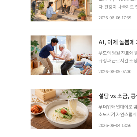
다. 건강이 나빠져도
정책은 시설 입소와 
2026-08-06 17:39
퇴원 후 임시 거처,
AI, 이제 돌봄
부모의 병원 진료와 
규정과 근로시간 조정
상담을 넘어 기업이 조
2026-08-05 07:00
본 고령친화기술 기업
설탕 vs 소금,
무더위와 열대야로 밤
소모시켜 자연스럽게 보양식을 찾게 만든다.
르지만, 시원하고 고소
2026-08-04 13:56
단순히 더위를 식히는