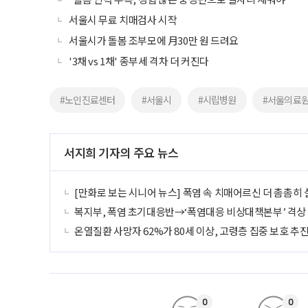
서울시 무료 치매검사 시작
서울시가 돌봄 조부모에 月30만 원 드려요
'3채 vs 1채' 종부세 격차 더 커진다
#노인진료센터
#서울시
#시립병원
#서울의료
서지희 기자의 주요 뉴스
[만화로 보는 시니어 뉴스] 폭염 속 치매어르신 더 촘촘히
복지부, 폭염 초기대응반→‘폭염대응 비상대책본부’ 격상
온열질환 사망자 62%가 80세 이상, 고령층 집중 보호 추
0
0