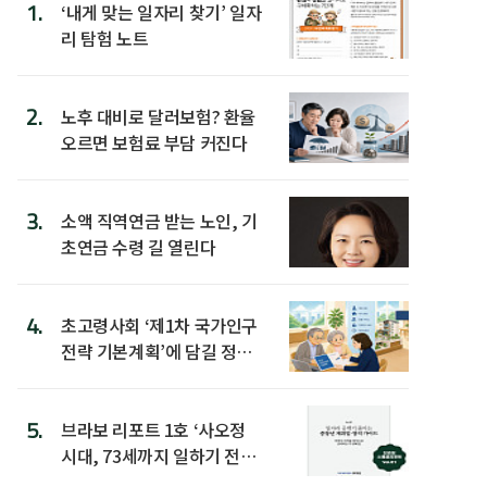
1.
‘내게 맞는 일자리 찾기’ 일자
리 탐험 노트
2.
노후 대비로 달러보험? 환율
오르면 보험료 부담 커진다
3.
소액 직역연금 받는 노인, 기
초연금 수령 길 열린다
4.
초고령사회 ‘제1차 국가인구
전략 기본계획’에 담길 정책
은
5.
브라보 리포트 1호 ‘사오정
시대, 73세까지 일하기 전략’
발간