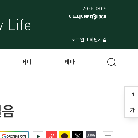
2026.08.09
로그인
회원가입
머니
테마
가
걸음
가
선호매체 추가