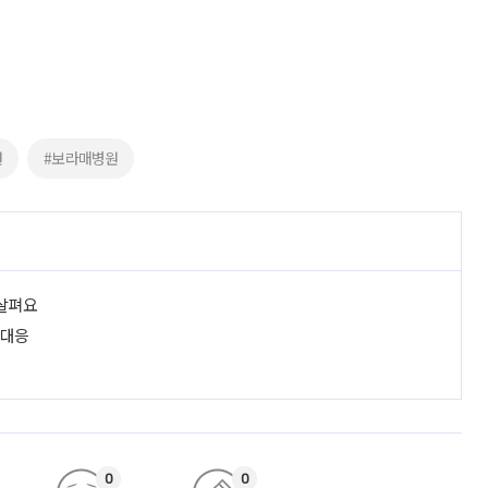
원
#보라매병원
 살펴요
 대응
진
0
0