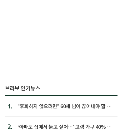
브라보 인기뉴스
1.
"후회하지 않으려면" 60세 넘어 끊어내야 할 사
람 1위
2.
‘아파도 집에서 늙고 싶어…’ 고령 가구 40% 노
후 주택이라 어...