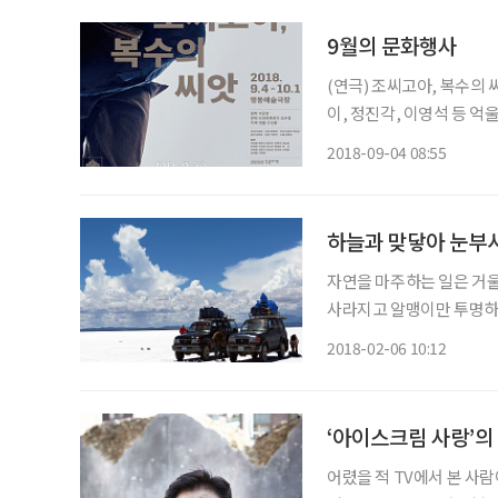
9월의 문화행사
(연극) 조씨고아, 복수의 
이, 정진각, 이영석 등 
하는 한 필부의 이야기를 
2018-09-04 08:55
국연극대상, 올해의 연극 
하늘과 맞닿아 눈부시
자연을 마주하는 일은 거울
사라지고 알맹이만 투명하게
고 미약한 존재다. 동시에
2018-02-06 10:12
다. 여행이란 교실에서 배
‘아이스크림 사랑’의
어렸을 적 TV에서 본 사람