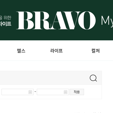
헬스
라이프
컬처
~
적용