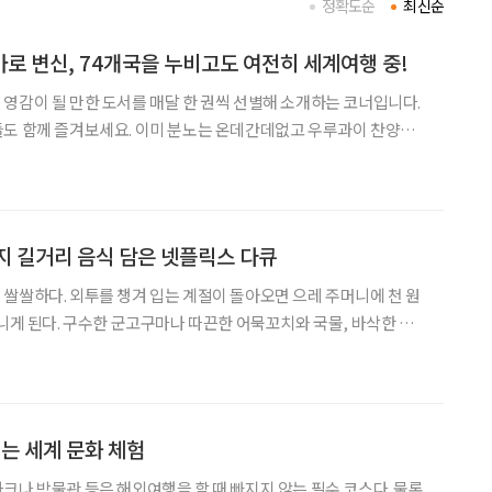
정확도순
최신순
로 변신, 74개국을 누비고도 여전히 세계여행 중!
영감이 될 만한 도서를 매달 한 권씩 선별해 소개하는 코너입니다.
이미 분노는 온데간데없고 우루과이 찬양에
노에서 찬양으로 갈아타는 데 얼마 걸리지 않았다. 이처럼 가볍디가
, 사랑하고말고! 하지만 이것이 아마 나의 긴 여
지 길거리 음식 담은 넷플릭스 다큐
쌀쌀하다. 외투를 챙겨 입는 계절이 돌아오면 으레 주머니에 천 원
다니게 된다. 구수한 군고구마나 따끈한 어묵꼬치와 국물, 바삭한 호
는 법. 길거리에 무작위로 등장하는 천 원의 행복을 놓치지 않기 위해
단순히 허기를 달래주는 요깃거리에서 그치지 않는다. 지친
는 세계 문화 체험
크나 박물관 등은 해외여행을 할 때 빠지지 않는 필수 코스다. 물론