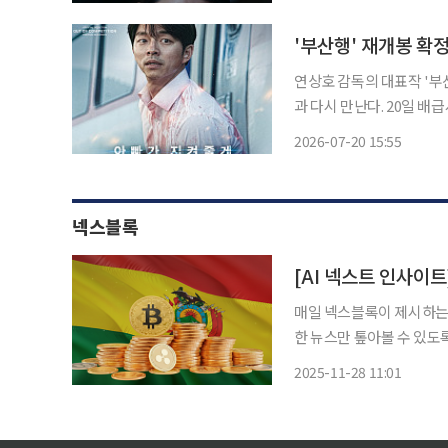
에 올랐다. 지난달 26일 
'부산행' 재개봉 
연상호 감독의 대표작 '부
과 다시 만난다. 20일 배급사 뉴(NEW)에 따르면 '부산행'은 다음 달부터 북미와 일본, 필리핀
등 해외 주요 국가에서 4K 리마스터
2026-07-20 15:55
리핀을 시작으로 14일 북미,
넥스블록
매일 넥스블록이 제시하는 넥
한 뉴스만 톺아볼 수 있도
전해드립니다. 1. 볼리비아, 스테이블코인 활용한 ‘크립토 뱅킹’ 허용 볼리비아가 기존 가상자
2025-11-28 11:01
산 금지 정책을 철회한 데 