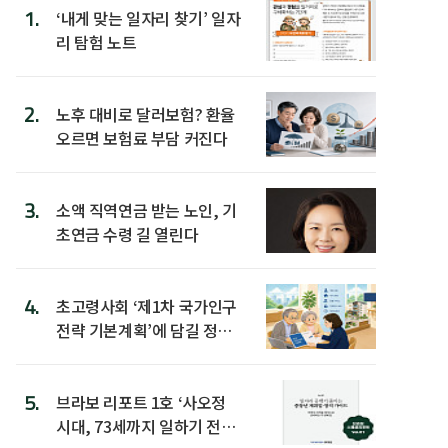
1.
‘내게 맞는 일자리 찾기’ 일자
리 탐험 노트
2.
노후 대비로 달러보험? 환율
오르면 보험료 부담 커진다
3.
소액 직역연금 받는 노인, 기
초연금 수령 길 열린다
4.
초고령사회 ‘제1차 국가인구
전략 기본계획’에 담길 정책
은
5.
브라보 리포트 1호 ‘사오정
시대, 73세까지 일하기 전략’