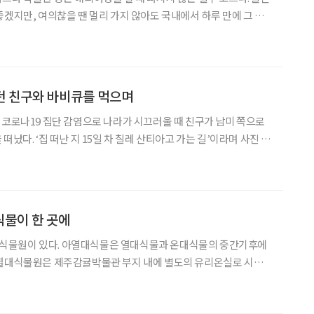
좋겠지만, 여의찮을 땐 멀리 가지 않아도 국내에서 하루 만에 그 매
다. 게다가 현지에서도 보기 힘든 진귀한 아이템들도 마련돼 있어,
그야말로 해외여행 못지않은 알짜여행을 할 수 있다. CHAPTER 1
던 친구와 바비큐를 먹으며
 코로나19 집단 감염으로 나라가 시끄러울 때 친구가 남미 쪽으로
떠났다. ‘집 떠난 지 15일 차 칠레 산티아고 가는 길’이라며 사진 몇
볼리비아 우유, 소금사막의 정경, 콜로라도 국립공원 등 아름다운
22일째에는 아르헨티나 남극 빙하지대로 내려간다는 소식
식물이 한 곳에
식물원이 있다. 아열대식물은 열대식물과 온대식물의 중간기후에
아열대식물원은 제주감귤박물관 부지 내에 별도의 유리온실로 시설되
목류가 82종, 키 작은 나무인 관목류가 83종 그리고 초화류가 89종으
로 총 254개의 종에 7,272주가 전시돼 있다. 감귤박물관의 입장료