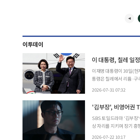
이투데이
이재명 대통령이 30일(현지시간) 칠레
통령은 칠레에서 리튬·구리
강화한 데 이어 아르헨티나에서
2026-07-31 07:32
이날 오후 칠레 산티아고에
'김부장', 비영어권 
SBS 토일드라마 '김부장
상 자리를 지키며 장기 흥행 체제에 들어갔다. 22일 넷
에 따르면 13일부터 19일
2026-07-22 10:17