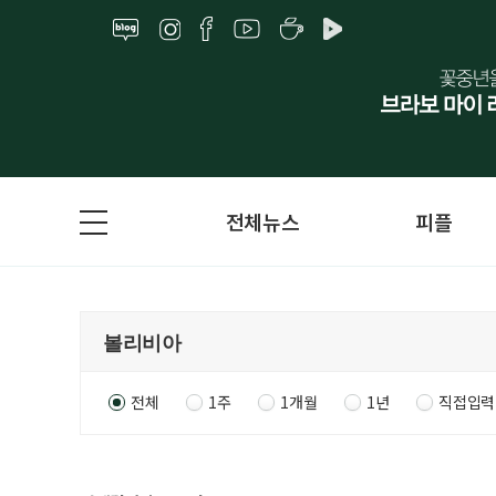
전체뉴스
피플
전체
1주
1개월
1년
직접입력