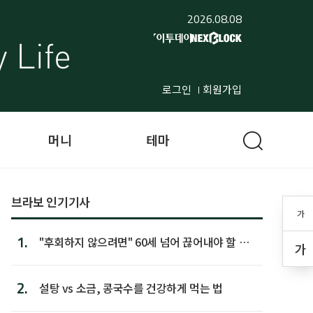
2026.08.08
로그인
회원가입
머니
테마
브라보 인기기사
가
1.
"후회하지 않으려면" 60세 넘어 끊어내야 할 사
가
람 1위
2.
설탕 vs 소금, 콩국수를 건강하게 먹는 법