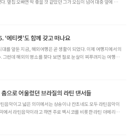
. 옆집 오빠면 딱 좋을 것 같았던 그가 오십이 넘어 대중 앞에 다
을 내심 기대했지만 흥폭발은 기본이고 재치 넘치는 입담을 막기가
 중반 ‘볼리비아發 염소 창법’으로 아이돌 인기를 구
 5. ‘에티켓’도 함께 갖고 떠나요
 시대를 앞둔 지금, 해외여행은 곧 생활이 되었다. 이제 여행지에서의
. 그런데 해외의 명소를 찾다 보면 절로 눈살이 찌푸려지는 여행자
견할 수 있다. 여행자들의 꼴불견, 과연 어떤 것들이 있을까? 이수
0도시 방문. 현직 여행기자&작가) lsh575
 춤으로 어울렸던 브라질의 라틴 댄서들
틴음악이고 넓은 의미에서는 샹송이나 칸초네도 모두 라틴음악이
 음악에서 라틴음악이라고 하면 주로 멕시코를 비롯한 라틴 아메리카
서 노예로 끌려와 아메리카 대륙에 정착한 흑인의 음악이 다양하게