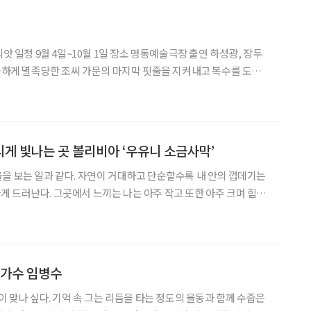
씨앗 일정 9월 4일~10월 1일 장소 명동예술극장 출연 하성광, 장두
억울하게 멸족당한 조씨 가문의 마지막 핏줄을 지켜내고 복수를 도모
담은 작품으로 2015년 초연 직후 동아연극상 대상을 포함해 대한민
베스트3 등 각종 연극상에 이름을 올리며 작품성을
게 빛나는 곳 볼리비아 ‘우유니 소금사막’
을 보는 일과 같다. 자연이 거대하고 단순할수록 내 안의 껍데기는
 드러난다. 그곳에서 느끼는 나는 아주 작고 또한 아주 크며 힘없
 우주를 포함한 자연이다. 그것을 느끼는 순간의 강렬함을 잊을 수 없
운 지식들을 현장에서 직접 느끼고 체험하는 시간이 아닐까.
 가수 임병수
이 맞나 싶다. 기억 속 그는 리듬을 타는 정도의 율동과 함께 수줍은