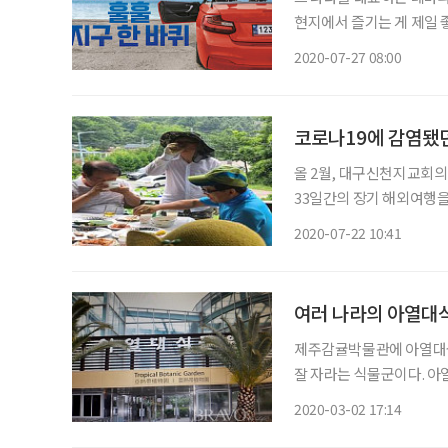
현지에서 즐기는 게 제일 
력을 엿볼 만한 곳들이 있
2020-07-27 08:00
코로나19에 감염됐
올 2월, 대구신천지교회의
33일간의 장기 해외여행을 
장을 카톡으로 보내왔다. 
2020-07-22 10:41
영상도 보내왔다. 여행 
여러 나라의 아열대
제주감귤박물관에 아열대
잘 자라는 식물군이다. 
어 있다. 키 큰 나무인 교
2020-03-02 17:14