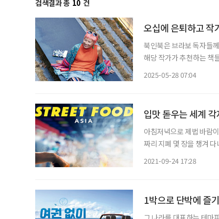
검색결과 총
10
건
오십에 은퇴하고 작가
북인북은 브라보 독자들께 
해당 작가가 추천하는 책들도 함께 즐겨보세요. 
열을 올리기 시작했다. 분
2025-05-28 07:04
벼운 나란 인간… 사랑한다
입맛 돋우는 세계 각
아침저녁으로 제법 바람이 
짜리 지폐 몇 장을 챙겨 
떡을 그냥 지나칠 수는 없
2021-09-24 17:28
서다. 길거리 음식은 
1박으로 단박에 즐기
그 나라를 대표하는 테마파