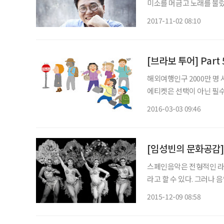
미소를 머금고 노래를 불렀다
시 나타났다. 중후한 매력
2017-11-02 08:10
어려울 정도다. 1980년대
[브라보 투어] Part
해외여행인구 2000만 명
에티켓은 선택이 아닌 필수
들의 행동을 아직도 쉽게 발
2016-03-03 09:46
호 여행 작가 (52개국 20
[임성빈의 문화공감]
스페인음악은 전형적인 라
라고 할 수 있다. 그러나
(중남미)음악을 말한다. 라틴음악은 스페인과 포르투갈의 음악에 아메리카 대륙의 원주민(인
2015-12-09 08:58
디오), 그리고 아프리카에
섞여