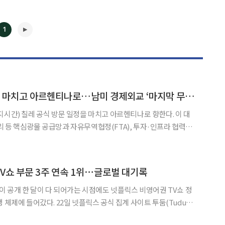
1
이 대통령, 칠레 일정 마치고 아르헨티나로…남미 경제외교 ‘마지막 무대’
 공식 방문 일정을 마치고 아르헨티나로 향한다. 이 대
 등 핵심광물 공급망과 자유무역협정(FTA), 투자·인프라 협력을
도 경제·통상과 자원 분야의 협력 확대에 나선다. 이 대통령은
서 한·칠레 비즈니스 라운드테이블 일정을 끝으로 1박
◀
▶
TV쇼 부문 3주 연속 1위⋯글로벌 대기록
'이 공개 한 달이 다 되어가는 시점에도 넷플릭스 비영어권 TV쇼 정
플릭스 공식 집계 사이트 투둠(Tudum)
까지 '김부장'은 시청수 820만을 기록하며 비영어권 TV쇼 부문 1위