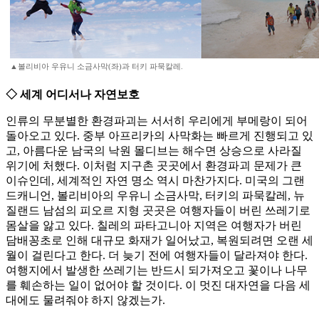
▲볼리비아 우유니 소금사막(좌)과 터키 파묵칼레.
◇ 세계 어디서나 자연보호
인류의 무분별한 환경파괴는 서서히 우리에게 부메랑이 되어
돌아오고 있다. 중부 아프리카의 사막화는 빠르게 진행되고 있
고, 아름다운 남국의 낙원 몰디브는 해수면 상승으로 사라질
위기에 처했다. 이처럼 지구촌 곳곳에서 환경파괴 문제가 큰
이슈인데, 세계적인 자연 명소 역시 마찬가지다. 미국의 그랜
드캐니언, 볼리비아의 우유니 소금사막, 터키의 파묵칼레, 뉴
질랜드 남섬의 피오르 지형 곳곳은 여행자들이 버린 쓰레기로
몸살을 앓고 있다. 칠레의 파타고니아 지역은 여행자가 버린
담배꽁초로 인해 대규모 화재가 일어났고, 복원되려면 오랜 세
월이 걸린다고 한다. 더 늦기 전에 여행자들이 달라져야 한다.
여행지에서 발생한 쓰레기는 반드시 되가져오고 꽃이나 나무
를 훼손하는 일이 없어야 할 것이다. 이 멋진 대자연을 다음 세
대에도 물려줘야 하지 않겠는가.