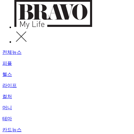
전체뉴스
피플
헬스
라이프
컬처
머니
테마
카드뉴스