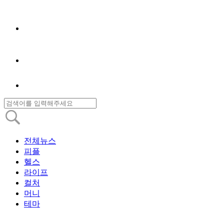
전체뉴스
피플
헬스
라이프
컬처
머니
테마