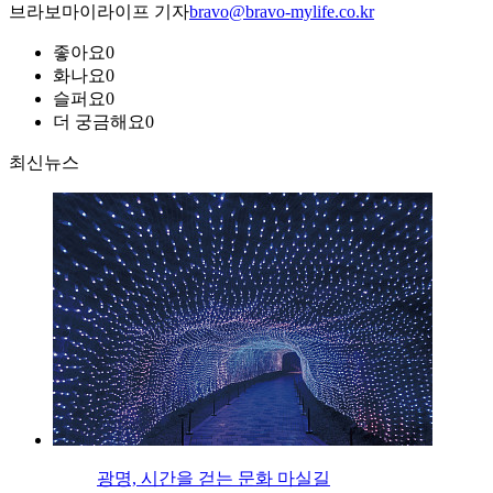
브라보마이라이프 기자
bravo@bravo-mylife.co.kr
좋아요
0
화나요
0
슬퍼요
0
더 궁금해요
0
최신뉴스
광명, 시간을 걷는 문화 마실길