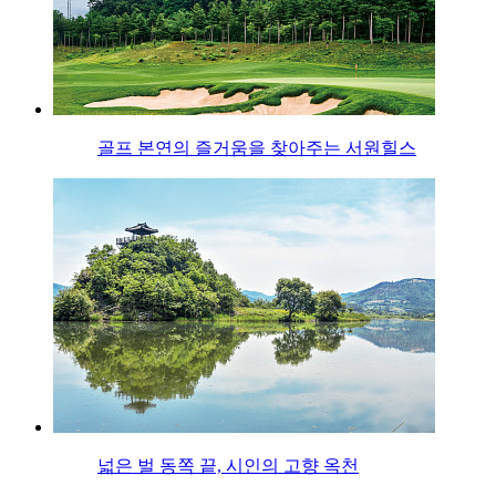
골프 본연의 즐거움을 찾아주는 서원힐스
넓은 벌 동쪽 끝, 시인의 고향 옥천