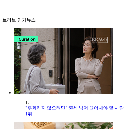
브라보 인기뉴스
1.
"후회하지 않으려면" 60세 넘어 끊어내야 할 사람
1위