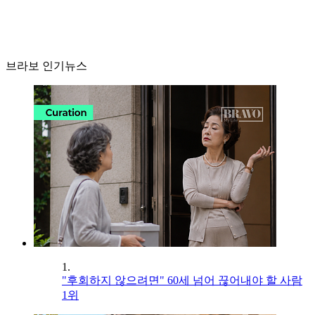
브라보 인기뉴스
1.
"후회하지 않으려면" 60세 넘어 끊어내야 할 사람
1위