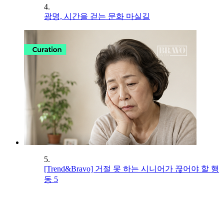
4.
광명, 시간을 걷는 문화 마실길
5.
[Trend&Bravo] 거절 못 하는 시니어가 끊어야 할 행
동 5