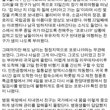
끄러울 때 친구가 남미 쪽으로 33일간의 장기 해외여행을 떠났
다. ‘집 떠난 지 15일 차 칠레 산티아고 가는 길’이라며 사진 몇
장을 카톡으로 보내왔다. 볼리비아 우유, 소금사막의 정경, 콜
로라도 국립공원 등 아름다운 영상도 보내왔다. 여행 22일째에
는 아르헨티나 남극 빙하지대로 내려간다는 소식도 들었다. 뉴
스에서 하루 종일 귀가 따갑도록 전해주는 ‘코로나19’ 상황에
겁먹고 있던 날들이어서 유유자적 지구 반대편을 여행하는 친
구가 샘이 나도록 부러웠다.
그때까지만 해도 남미는 청정지역으로 코로나19와는 무관해
보였다. 그러나 사실은 그게 아니었다. 그곳도 난리였고 친구
는 부랴부랴 귀국길에 올랐다. 어렵게 브라질 리우데자네이루
에 도착해 3월 23일 한국행 비행기 표를 간신히 구할 수 있었
다. 인천공항에서는 철통같은 방역시스템이 작동했다. 귀국 후
4시간 걸려 도착한 아산 합숙소에서 하룻밤 자고 제천 청풍호
특급호텔에서 3박 4일을 보내고 다시 서울 한양대병원에서 정
밀검사를 받았는데 불행하게도 증세 없는 코로나19 확진 판정
이 나왔다.
병원 독방에서 지내면서 친구는 국가에서 내 몸을 이렇게 중요
하게 생각해 관리를 잘해줄지 몰랐단다. 병원생활이 답답했지