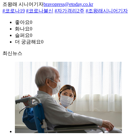
조왕래 시니어기자
bravopress@etoday.co.kr
#코로나19
#코로나불신
#자가격리2주
#조왕래시니어기자
좋아요
0
화나요
0
슬퍼요
0
더 궁금해요
0
최신뉴스