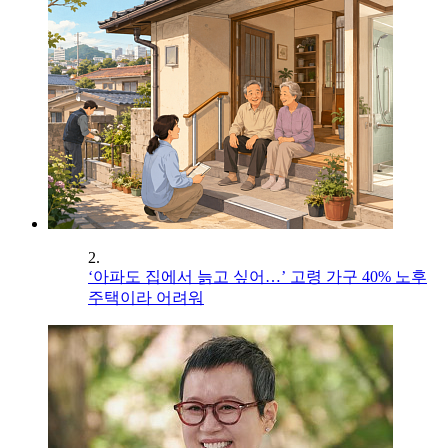
2.
‘아파도 집에서 늙고 싶어…’ 고령 가구 40% 노후
주택이라 어려워