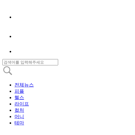
전체뉴스
피플
헬스
라이프
컬처
머니
테마