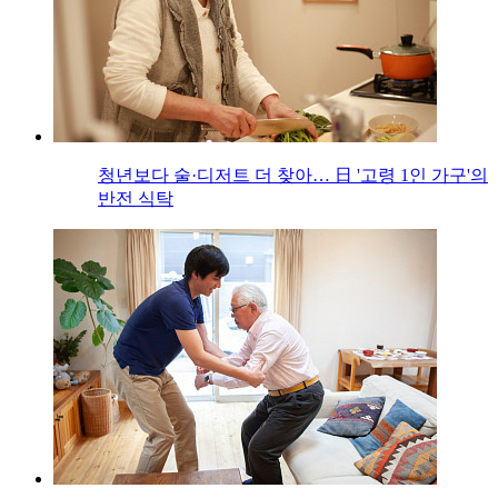
청년보다 술·디저트 더 찾아… 日 '고령 1인 가구'의
반전 식탁