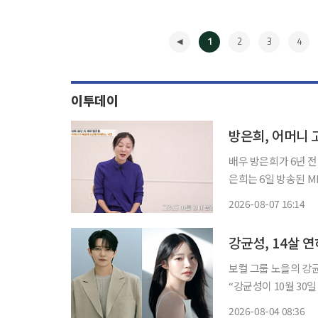
1
2
3
4
이투데이
방은희, 어머니 
배우 방은희가 6년 전
은희는 6일 방송된 
을 찾아 당시를 돌아봤다. 방은희는 "힘든 시기 다른 사람들에게 좋지 않은 모
2026-08-07 16:14
지 않아 외출조차 피
◀
강균성, 14살 
보컬 그룹 노을의 강균성이 배
“강균성이 10월 30일 
“두 사람은 서로에 
2026-08-04 08:36