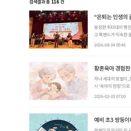
검색결과 총
116
건
“은퇴는 인생의 
웅장한 취타대의 행진
고 록밴드가 익숙한 
음악을 넘나든 시니어 예
2026-08-04 09:46
협회(KARP·대표 
황혼육아 경험한
자녀 세대의 맞벌이, 
시 ‘육아의 현장’으로
모이고, 3월 아이들
2026-02-03 07:00
시기다. 이런 이유로
예비 초3 쌍둥이
맞벌이가 일상이 된 시