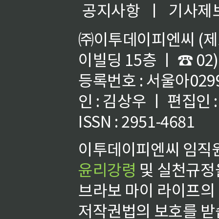
공지사항
ㅣ
기사제
㈜이투데이피엔씨 (제호
이빌딩 15층 ㅣ ☎ 02)
등록번호 : 서울아02992
인 : 김상우 ㅣ 편집인
ISSN : 2951-4681
이투데이피엔씨 임직원
윤리강령
및 실천규정을
브라보 마이 라이프의
저작권법의 보호를 받