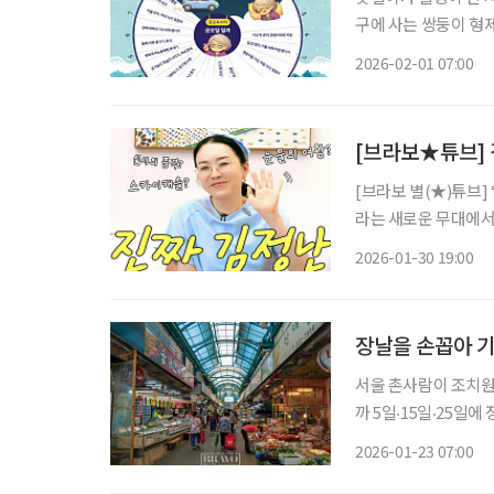
구에 사는 쌍둥이 형
순옥 씨의 금요일을 따
2026-02-01 07:00
와주는 육아’가 아니라
[브라보★튜브] 
[브라보 별(★)튜브]
라는 새로운 무대에서
비’로 사랑받는 이유
2026-01-30 19:00
움으로 확장할 수 있는
장날을 손꼽아 
서울 촌사람이 조치원에
까 5일‧15일‧25일
일에 서듯이, 경부선
2026-01-23 07:00
에 동네분들이 가르쳐