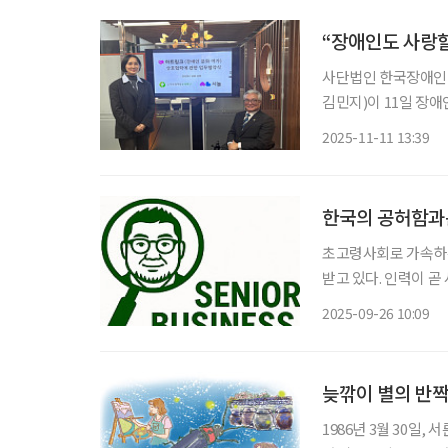
“장애인도 사랑할
사단법인 한국장애인녹
김민지)이 11일 장애인
축을 위한 업무협약을 
2025-11-11 13:39
장애인의 사회적 고립
한국의 공허함과는
초고령사회로 가속하는
받고 있다. 인력이 곧
어내는 일은 인사 관리의 범주를 넘
2025-09-26 10:09
소유·운영 기관 ‘시니
늦깎이 별의 반
1986년 3월 30일