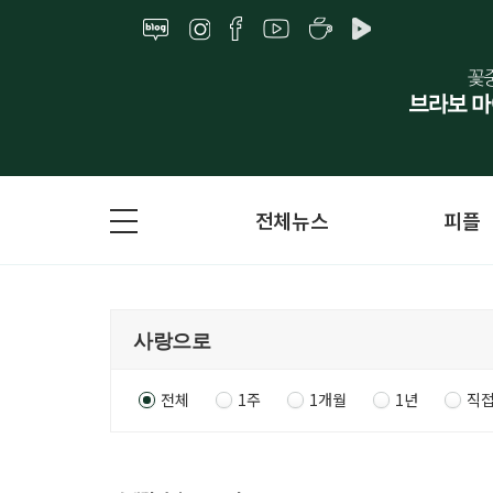
전체뉴스
피플
전체
1주
1개월
1년
직