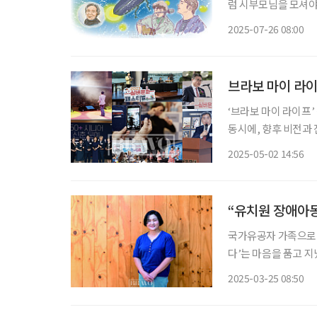
럼 시부모님을 모셔야
의 패기인지 알 수 없
2025-07-26 08:00
브라보 마이 라이
‘브라보 마이 라이프’
동시에, 향후 비전과 
의 창간 10주년 기념
2025-05-02 14:56
“유치원 장애아동
국가유공자 가족으로 받
다’는 마음을 품고 
하던 도움이 되는 일을 하
2025-03-25 08:50
요~ 명일유치원입니다