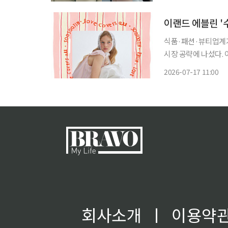
비 신부에 대한 깊은
이랜드 에블린 '
식품·패션·뷰티업계가
시장 공략에 나섰다.
진로는 최고급 목통 
2026-07-17 11:00
기술을 접목한 기능성
각각 선뵀
회사소개
ㅣ
이용약