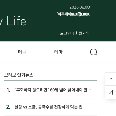
2026.08.08
로그인
회원가입
머니
테마
브라보 인기뉴스
가
1.
"후회하지 않으려면" 60세 넘어 끊어내야 할 사
가
람 1위
2.
설탕 vs 소금, 콩국수를 건강하게 먹는 법