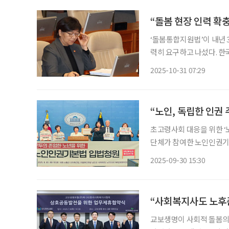
“돌봄 현장 인력 확
‘돌봄통합지원법’이 내년 
력히 요구하고 나섰다. 
내고 “전국 읍·면·동마다
2025-10-31 07:29
“노인, 독립한 인권
초고령사회 대응을 위한 ‘
단체가 참여한 노인인권기
인순 더불어민주당 의원 
2025-09-30 15:30
본법의 제정은 그간 사회 
“사회복지사도 노후
교보생명이 사회적 돌봄의