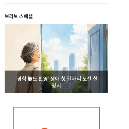
발간
브라보 스페셜
‘경험 無도 환영’ 생애 첫 일자리 도전 설
명서