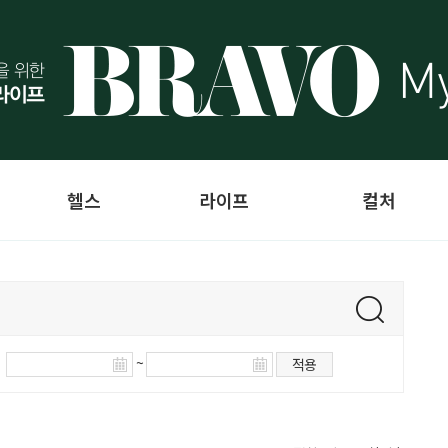
헬스
라이프
컬처
~
적용