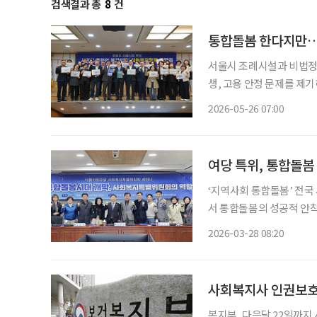
검색결과 총
8
건
통합돌봄 한다지만…
서울시 조례시설과 비법정
생, 고용 안정 문제를 제기하며 온라인 캠
일까지 ‘온라인 이슈 파이
2026-05-26 07:00
일하는 사회복지사들의 경력
여당 특위, 통합돌봄
‘지역사회 통합돌봄’ 전
서 통합돌봄의 성공적 안착
전반의 보완이 필요하다는 제언이 제기됐다. 더불어민
2026-03-28 08:20
의원회관 제9간담회의실에
최했
사회복지사 인권보호
복지부, 다음달 22일까지 사회복지