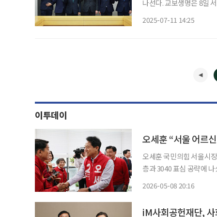
나선다. 교보생명은 8일 서울 광화문 본사에서 한국사회복지사협회와 업무협약(MOU)을 체
결하고, 사회복지사의 권
2025-07-11 14:25
했다고 
이투데이
오세훈 “서울 어르신
오세훈 국민의힘 서울시장
층과 3040 표심 공략에 
해 자신의 ‘신속통합기획(신통
2026-05-08 20:16
날 서울디지털동행플라자 
iM사회공헌재단, 사