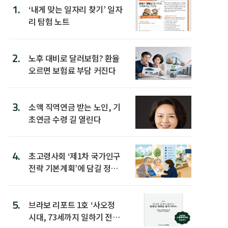
1.
‘내게 맞는 일자리 찾기’ 일자
리 탐험 노트
2.
노후 대비로 달러보험? 환율
오르면 보험료 부담 커진다
3.
소액 직역연금 받는 노인, 기
초연금 수령 길 열린다
4.
초고령사회 ‘제1차 국가인구
전략 기본계획’에 담길 정책
은
5.
브라보 리포트 1호 ‘사오정
시대, 73세까지 일하기 전략’