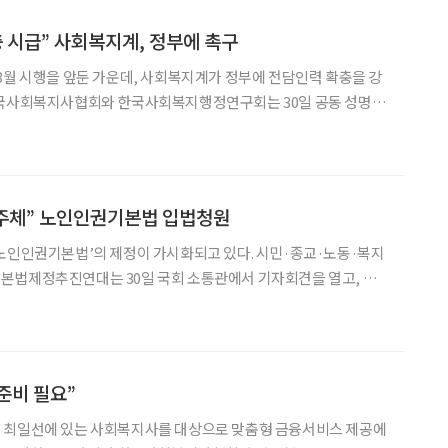
충 시급” 사회복지계, 정부에 촉구
3월 시행을 앞둔 가운데, 사회복지계가 정부에 전담인력 확충을 강
한국사회복지사협회와 한국사회복지행정연구회는 30일 공동 성명을
 사회복지직 전담공무원 최소 1명 이상 배치가 법 시행의 최소 조
건”이라며 “현장 인력 없이는 통합돌봄도 없다”고 강조했다. 성명에 따르면 내년 3월
 주체” 노인인권기본법 입법청원
노인인권기본법’의 제정이 가시화되고 있다. 시민·종교·노동·복지
본법제정추진연대는 30일 국회 소통관에서 기자회견을 열고, 남
소개로 제정안을 입법청원 형식으로 제출했다고 밝혔다. 노인인권기
각계각층에서 그 필요성이 대두되어 왔었다. UN은 1991년 ‘노인을
준비 필요”
 최일선에 있는 사회복지사를 대상으로 맞춤형 금융서비스 제공에