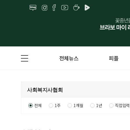
전체뉴스
피플
전체
1주
1개월
1년
직접입력