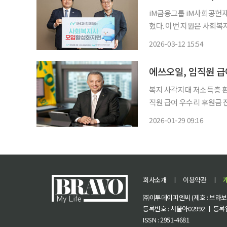
iM금융그룹 iM사회공헌
혔다. 이번 지원은 사회복지사들이 참여하는 다양한 모임의 운영을 돕고 현장에서 활동하는
사회복지사의 복리 증진을 지원하기 위해 마
2026-03-12 15:54
사의 권익 증진과 전문성 
원 등
에쓰오일, 임직원 급
복지 사각지대 저소득층 환자 치료비 지원 에쓰오일(S-OIL
직원 급여 우수리 후원금 
다고 밝혔다. 이번 후원금은 에쓰오일 임직원들이 자발적으로 매월 급여에서 1만 원 미만의
2026-01-29 09:16
우수리를 모아 마련한 것으
회사소개
ㅣ
이용약관
ㅣ
㈜이투데이피엔씨 (제호 : 브라보 마
등록번호 : 서울아02992 ㅣ 등록일자
ISSN : 2951-4681