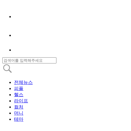
전체뉴스
피플
헬스
라이프
컬처
머니
테마