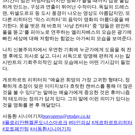
3시간이 넘는 러닝타임이지만 영화가 끝날 때까지 집중 몰입
하게 만드는, 구성과 연출이 뛰어난 수작이다. 독일의 드레스
덴, 뒤셀도르프 등 도시 풍경이 나오는 영상도 아름답지만, 또
다른 리히터인 ‘막스 리히터’의 음악이 영화의 아름다움을 배
가한다. 옷을 벗은 채 바흐의 ‘사냥 칸타타’ 중 ’양들은 편안히
풀을 뜯고‘를 피아노로 연주하는 엘리자베스의 모습은 광기에
빠진 세상에 대해 저항하는 힘없는 아가씨의 모습을 보여준다.
나치 신봉주의자에서 우연한 기회에 누군가에게 도움을 줘 전
쟁 후에도 의사로 살고, 다시 서독으로 망명해 편하게 사는 칼
시반트의 기회주의적인 삶의 모습에서는 어떤 기시감이 들었
다.
게르하르트 리히터의 “예술은 희망의 가장 고귀한 형태다, 정
확하게 초점이 맞은 이미지보다 흐릿한 캔버스를 통해 더 많은
것을 볼 수 있다”는 말에는 예술가에게 중요한 것은 휴머니즘
적 태도라는 정의가 담겨 있다. 그의 말에 이런 의미가 있다는
것을 영화를 본 후 깨달았다.
서동환 시니어기자
bravopress@etoday.co.kr
#플로리안헨켈폰도너스마르크
#타인의삶
#게르하르트리히터
#포토페인팅
#서동환시니어기자