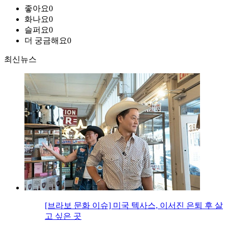
좋아요
0
화나요
0
슬퍼요
0
더 궁금해요
0
최신뉴스
[브라보 문화 이슈] 미국 텍사스, 이서진 은퇴 후 살
고 싶은 곳