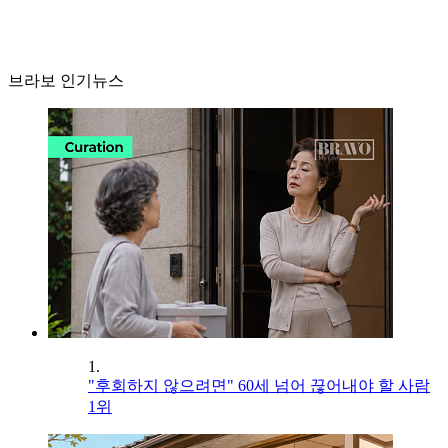
브라보 인기뉴스
1.
"후회하지 않으려면" 60세 넘어 끊어내야 할 사람
1위