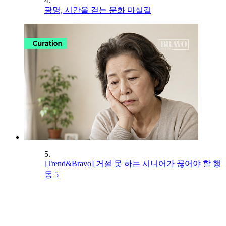
4.
광명, 시간을 걷는 문화 마실길
5.
[Trend&Bravo] 거절 못 하는 시니어가 끊어야 할 행
동 5