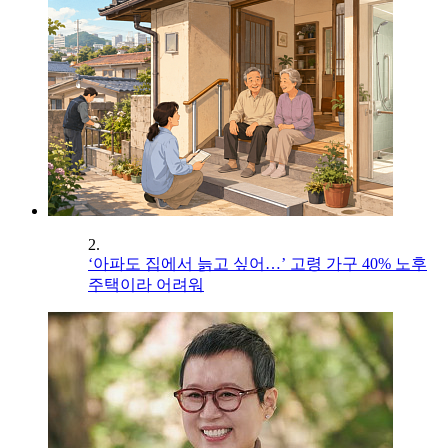
2.
‘아파도 집에서 늙고 싶어…’ 고령 가구 40% 노후
주택이라 어려워