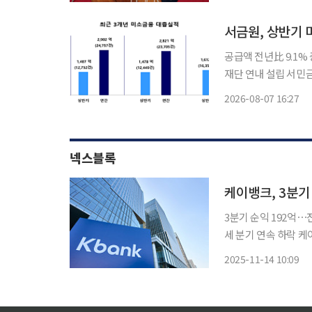
두고 정부의 정책 검
서금원, 상반기 
공급액 전년比 9.1%
재단 연내 설립 서민금융진흥원이 올해 상반기 미소금융을 통해 영세 자영업자와 청년, 금융
취약계층 등에 1600억원이 넘는 자금
2026-08-07 16:27
1612억4000만원으로
넥스블록
3분기 순익 192억⋯
세 분기 연속 하락 케이뱅크가 올 3분기 누적 당기순이익이 지난해 같은 기간보다 15.5% 감소
한 1034억 원을 기
2025-11-14 10:09