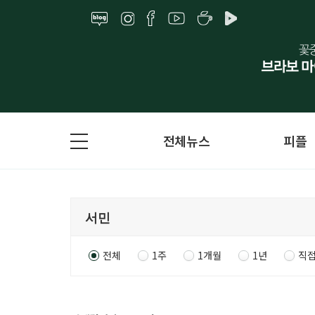
전체뉴스
피플
전체
1주
1개월
1년
직