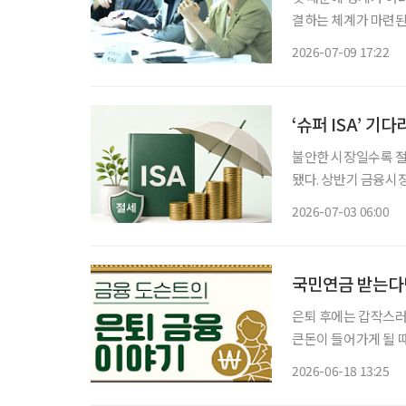
결하는 체계가 마련된
각지대 발굴시스템으로
2026-07-09 17:22
보건복지부는 9일 현
‘슈퍼 ISA’ 기
불안한 시장일수록 절세 전략부터 챙겨야 
됐다. 상반기 금융시
운 투자 열풍을 일으
2026-07-03 06:00
8000선 아래로 밀
국민연금 받는다면
은퇴 후에는 갑작스러
큰돈이 들어가게 될 
대출을 이용할 수밖에 없다. 다행히 국민연금을 받고 있다면 도움을 받을
2026-06-18 13:25