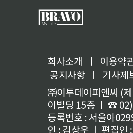
회사소개
ㅣ
이용약
공지사항
ㅣ
기사제
㈜이투데이피엔씨 (제호
이빌딩 15층 ㅣ ☎ 02)
등록번호 : 서울아02992
인 : 김상우 ㅣ 편집인