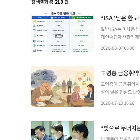
검색결과 총
210
건
“ISA ‘남은 한
일반 ISA는 미사용 납
개인종합자산관리계좌(
소득을 전액 비과세하는
2026-08-07 06:00
의 10%를 소득공제 
고령층 금융취약성
고령층이 금융취약계층
성이 낮은 현실도 반영돼 있다는 분석이 
계층의 경제적 재기를
2026-07-10 16:26
득층과 저신용자뿐 아
“빚으로 무너지는
빚 때문에 생계가 어