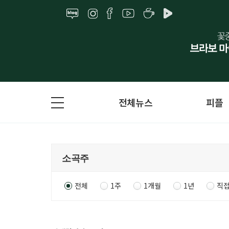
전체뉴스
피플
전체
1주
1개월
1년
직