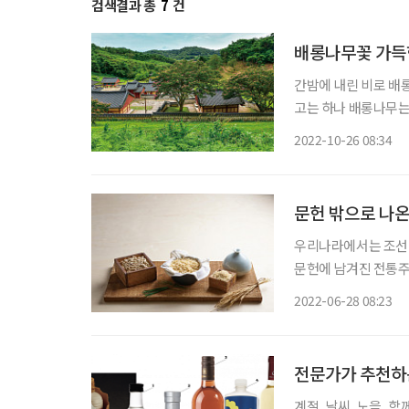
검색결과 총
7
건
배롱나무꽃 가득
간밤에 내린 비로 배
고는 하나 배롱나무는
감이다. 땡볕도 아랑
2022-10-26 08:34
로 더위에 지친 이들
문헌 밖으로 나온
우리나라에서는 조선 
문헌에 남겨진 전통주
적용되고 양곡 정책으
2022-06-28 08:23
졌다. 그럼에도 옛 
전문가가 추천하
계절, 날씨, 노을, 함께하는