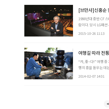
[브만사]신홍순
1990년대 중반 CF
람이다. 당시 LG패
는 나라를 만들겠습니
2015-10-26 11:13
몸담았던 경력, 재즈와
여행길 따라 전통
“캬, 좋~다!” 여행 
행의 흥을 돋우는 데는
술에 담아내고 있어 애주가들의 여행에
2014-02-07 14:01
놓을 수 없다. 이동면