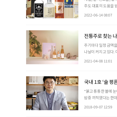
주도 대표의 도움을 
마음껏 즐겨보시라. 1. 젊은 사원들과의 회식, 분위기를 띄울 수 있는 술 요즘 젊은 친구들은
2022-06-14 08:07
한창 유행하거나, 구
전통주로 찾는 나
주기마다 일정 금액을
나날이 커지고 있다.
등 삶의 전반에 다양한
2021-04-08 11:01
구독자 수로 인기를 
국내 1호 ‘술 
“붉고 통통한 볼에 눈
밤중 끼적였다는 한마
붙자 했을지도 모르겠다
2018-09-07 12:59
술 찾아 20여 년간 