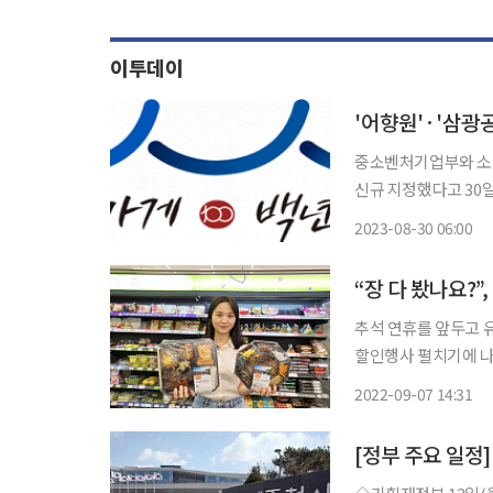
이투데이
'어향원'·'삼광
중소벤처기업부와 소상
신규 지정했다고 30일 밝혔다. 백년가게는 30년 이상 고유사업
업, 백년소공인은 1
2023-08-30 06:00
지정한다. 중기부가 
“장 다 봤나요?”
추석 연휴를 앞두고 
할인행사 펼치기에 나
출시는 물론 전통주와
2022-09-07 14:31
추석을 맞아 한국문화
[정부 주요 일정]