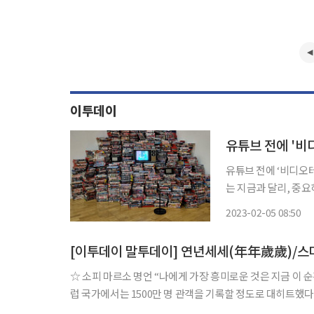
이투데이
유튜브 전에 ‘비디오
는 지금과 달리, 중
었던 1980~1990년대 이야기다. 지난해 11월부터 광주 
2023-02-05 08:50
는 ‘원초적비디오본색
[이투데이 말투데이] 연년세세(年年歲歲)/스
☆ 소피 마르소 명언 “나에게 가장 흥미로운 것은 지금 이 순간이다.” 프랑스 배우. 데뷔작 영화 ‘라붐’은 프랑스에서 450만, 다른 유
럽 국가에서는 1500만 명 관객을 기록할 정도로 대히트했다.
등장했다. 1993년 프랑수아 미테랑 프랑스 대통령의 방한 