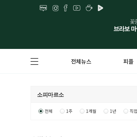
전체뉴스
피플
전체
1주
1개월
1년
직