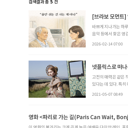
검색결과 총
5
건
[브라보 모먼트] 
바쁘게 지나가는 하루 
음악 등에서 찾은 영감의 한순간
르네임’의 동명 자전
2026-02-14 07:00
레(앙드레 뒤솔리에)’
넷플릭스로 떠나
고전의 매력은 같은 
있다는 데 있다. 특
동감 넘치는 화면으로
2021-05-07 08:49
로 재탄생한 세기의 
영화 <파리로 가는 길(Paris Can Wait, Bon
이 영화의 볼거리는 크게 곱게 늙은 여배우 다이안 레인, 프