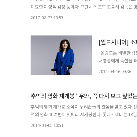
미묘한 이성적 감정 등이다. 프란시스 포드 코폴라 감독은 영
다. 이 영화는 코폴라 감독의 아내 엘레노어 코폴라가 80세에
2017-08-23 10:57
[월드시니어] 소
“올랑드는 비열한 겁쟁이” ‘라붐’의 주인공 소피 마르소(47)가 프랑수아 
대통령에게 독설을 퍼부었다. 마르소는 15일(현지시간) 발간된 잡
에서 동거녀와 결별한 올랑
2014-04-16 09:36
캔들에 대한 질문에 
추억의 영화 재개봉 "우와, 꼭 다시 보고 싶었
추억의 영화 재개봉 소식이 누리꾼들의 관심을 받고 있다. 16일 관련 업계에 따르면 올 하반기 극장가에 디지털로 리마스터링한 추
억의 영화 10여편이 잇따라 재개봉한다. 롯데시네마는 18일부터 열흘 동안 소피마르소 주연의 '라붐'과 '유 콜 잇 러브', 뤽 베송 감
독의 '레옹', 장국영 주연의 '해피투게더', 이와이 슌지 감독
2014-01-05 10:51