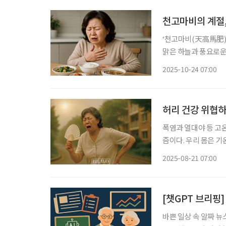
천고마비의 계절
‘천고마비(天高馬肥)’의 계절이 돌
맑은 하늘과 풍요로운
럼 본격적인 수확철에 접어
2025-10-24 07:00
요로워지면서 식욕이 
허리 건강 위협하
폭염과 열대야 등 고
즘이다. 우리 몸은 기
작동한다. 하지만 무
2025-08-21 07:00
자율신경계나 내분비계
[챗GPT 브리핑
바쁜 일상 속 알짜 뉴