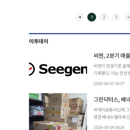
1
2
3
4
이투데이
씨젠, 2분기 매
씨젠이 연결기준 올해 
기록했다. 이는 전년 동
로 전년 동기 대비 흑자전환했다. 7일 금융감독원 전자공시
2026-08-07 16:37
적에 힘입어 연결기준
◀
국제의료봉사단체 그린
생한 베네수엘라에 긴급 의약품 지원에 나
설이 파괴돼 직접 지
2026-08-04 08:36