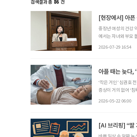
검색결과 총
86
건
[현장에서] 아픈
중장년 여성의 건강 
에서는 자녀와 부모 
발생한다. 여성 건강
2026-07-29 16:54
아플 때는 늦다, 
‘작은 거인’ 심권호 
증상이 거의 없어 ‘
낮아지는 대표적인 고
2026-05-22 06:00
[AI 브리핑] “
바쁜 일상 속 알짜 뉴