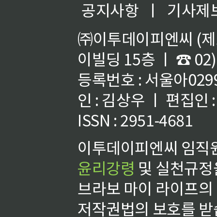
공지사항
ㅣ
기사제
㈜이투데이피엔씨 (제호
이빌딩 15층 ㅣ ☎ 02)
등록번호 : 서울아02992
인 : 김상우 ㅣ 편집인
ISSN : 2951-4681
이투데이피엔씨 임직원
윤리강령
및 실천규정을
브라보 마이 라이프의
저작권법의 보호를 받