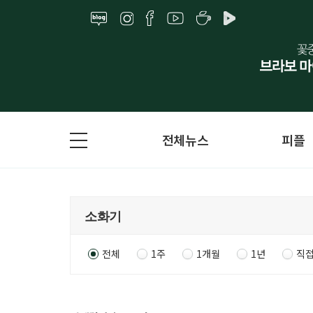
전체뉴스
피플
전체
1주
1개월
1년
직