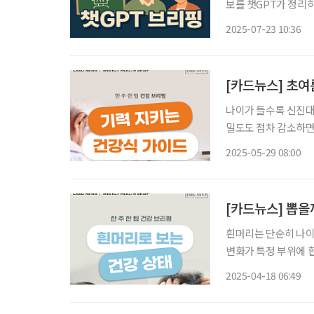
보를 챗GPT가 정리하고 편집국
신고 급증 22일 한국
2025-07-23 10:36
상 고령층 이동전화 계
[카드뉴스] 초여
나이가 들수록 신진대
밀도도 점차 감소하면
할 수 없지만, 매일의
2025-05-29 08:00
히 노년기에는 단순한 
[카드뉴스] 뽑을
흰머리는 단순히 나이 
변화가 특정 부위에 
신호일 수 있다. 흰머리 위치별
2025-04-18 06:49
흰머리가 몰려 있다면