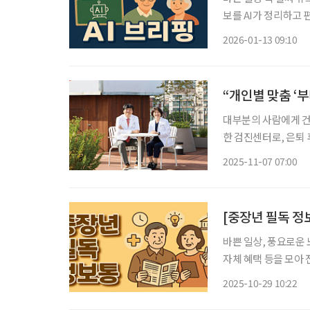
보를 AI가 정리하고 편집국 기자
용 중 재고용이 가장 
2026-01-13 09:10
고령자 계속고용 방식 
“개인별 맞춤 ‘
대부분의 사람에게 건
한 검진센터로, 은퇴
‘정해진 대로’ 움직
2025-11-07 07:00
을 분석해 최적의 검
[중장년 필독 정
바쁜 일상, 풍요로운 
자체 혜택 등을 모아 전달 드립니다. 내 차에 소화기 필
난다. 주행 중 엔진 
2025-10-29 10:22
가 많다. 이런 이유로