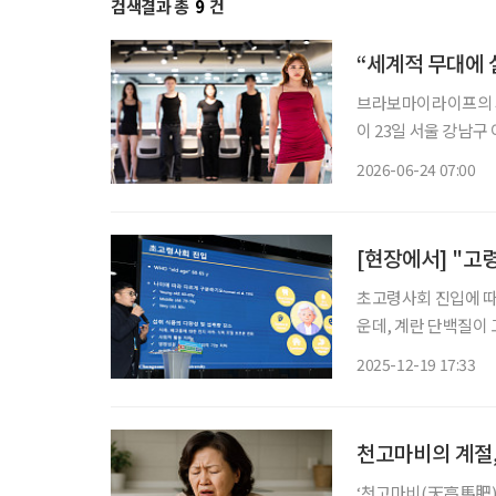
검색결과 총
9
건
“세계적 무대에 
브라보마이라이프의 시
이 23일 서울 강남구 이투데이빌
진행된 이번 오디션은,
2026-06-24 07:00
코리아’, ‘밀라노 골
[현장에서] "고
초고령사회 진입에 따
운데, 계란 단백질이
다는 분석이 제시됐다. 정사무엘 충남대학교 동물자원과학부 교수는 19일 서울 서초구
2025-12-19 17:33
동 aT센터에서 열린 
천고마비의 계절
‘천고마비(天高馬肥)’의 계절이 돌