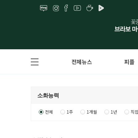
전체뉴스
피플
전체
1주
1개월
1년
직