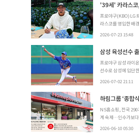
'39세' 카라스코
프로야구(KBO) LG
라스코를 영입한 배경
경험이 있었다는 분석이 나왔다. 23일 유튜브 채널 ‘크보오프
2026-07-23 15:48
설위원, 윤세호 기자
삼성 육성선수 출
프로야구 삼성 라이온즈 마운드에 
선수로 삼성에 입단한 
NC 다이노스와 원정 경기
2026-07-02 21:11
볼넷 4개를 허용했지만
NS홈쇼핑, 전국 29
계 숙제…인수가보다 ‘정상화 비용’ 부담 김홍
이 홈플러스 익스프레
2026-06-10 05:30
당긴다. 전국 290