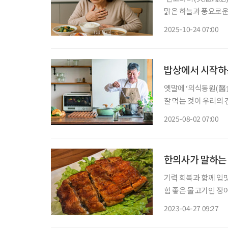
맑은 하늘과 풍요로운
럼 본격적인 수확철에 접어
2025-10-24 07:00
요로워지면서 식욕이 
밥상에서 시작하
옛말에 ‘의식동원(醫食
잘 먹는 것이 우리의 건강
신체가 변하는 중장년
2025-08-02 07:00
량, 질병 예방·관리 
한의사가 말하는 
기력 회복과 함께 입맛
힘 좋은 물고기인 장
으로 알려져 있다. 
2023-04-27 09:27
하다. 구이를 포함해 