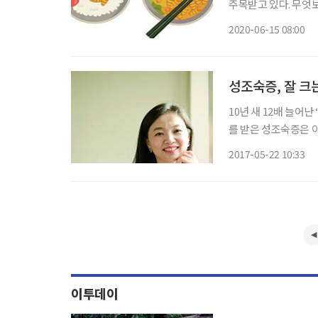
주목받고 있다. 무엇
심이 높아졌다. 특히
2020-06-15 08:00
미래식품 트렌드 중 
이
성조숙증, 잘 크
10년 새 12배 늘어
를 받은 성조숙증은 
조숙증을 앓는 아이들은 
2017-05-22 10:33
만에 12배가 늘어난 
이투데이