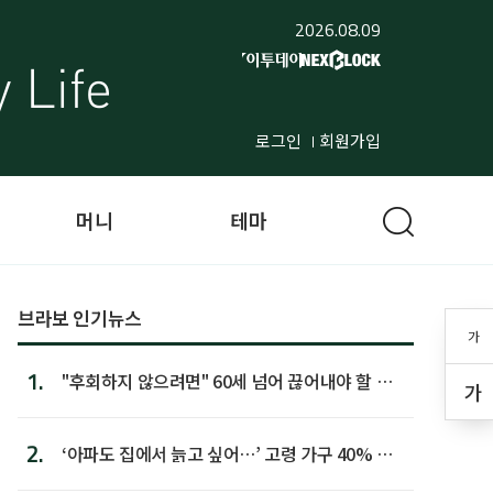
2026.08.09
로그인
회원가입
머니
테마
브라보 인기뉴스
가
1.
"후회하지 않으려면" 60세 넘어 끊어내야 할 사
가
람 1위
2.
‘아파도 집에서 늙고 싶어…’ 고령 가구 40% 노
후 주택이라 어...