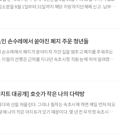
업소분을 8월 1일부터 31일까지 해당 지방자치단체에 신고·납부해
이다. △세대주가 아닌 세대원 △세대주의 직계비속으로
 노인 손수레에서 쏟아진 폐지 주운 청년들
의 손수레에서 폐지가 쏟아지자 가던 길을 멈추고 폐지를 주워주는
 이들의 선행은 근처를 지나던 속초시청 직원 눈에 띄어 알려졌다.
휴무를 이용해 어머니를 모시고 은행에 가던 속초시청 직원은 영랑교삼
대편 건널목에서 노인이 끌고 가던 손수레에서 폐지가 쏟
아지트 대공개] 호숫가 작은 나의 다락방
바다와 산을 떠올린다. 그러나 필자는 속초시에 하면 제일 먼저 떠오
 작은 아지트가 있기 때문이다. 몇 년 전 무작정 속초시로
다. 천천히 한적한 호숫가를 걷는데 예쁜 집 두 채가 눈에 들어왔다.
서 아담한 집 두 채가 나란히 호수를 내려다보고