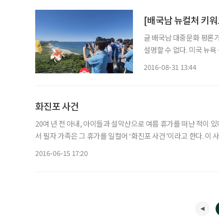
[배국남 뉴컬처 키워드
글 배국남 대중문화 평론가 knbae24@han
설명할 수 없다. 미국 뉴
구촌 광풍(狂風)이다. 
2016-08-31 13:44
다. 닌텐도 주가가 1주일
화진포 사건
20여 년 전 아내, 아이들과 설악산으로 여름 휴가를 떠난 적이 
서 필자 가족은 그 휴가를 일컬어 ‘화진포 사건’이라고 한다. 이 사건의 시작은 필자 가족이 강원 고성군 화진포해수욕장에서 즐겁게
해수욕하고 있는데 아내가 갑자기 복통을 호소하면서 시작됐다.
2016-06-15 17:20