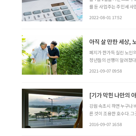
를 둔 사업주는 주민세 사
야 한다. 주민세 개인분은 주민이 해당 지역의 일원으로 내는 세금이다. 납세의무자는 지방자
2022-08-01 17:52
치단체에 주소를 둔 개인
아직 살 만한 세상,
폐지가 한가득 실린 노인
청년들의 선행이 알려졌다.
6일 오후 1시 30분께 
2021-09-07 09:58
거리에서 신호대기 중 반
[기가 막힌 나만의 
강원 속초시 하면 누구나 
른 것이 조용한 호수다. 그곳에 나의
여행 가서 영랑호를 찾았었
2016-09-07 16:58
짙은 회색 지붕의 모던하면