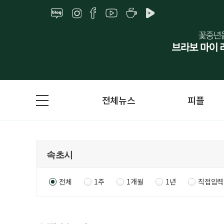
전체뉴스
피플
전체
1주
1개월
1년
직접입력