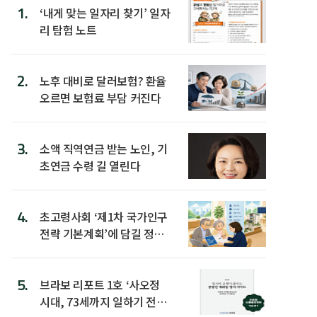
1.
‘내게 맞는 일자리 찾기’ 일자
리 탐험 노트
2.
노후 대비로 달러보험? 환율
오르면 보험료 부담 커진다
3.
소액 직역연금 받는 노인, 기
초연금 수령 길 열린다
4.
초고령사회 ‘제1차 국가인구
전략 기본계획’에 담길 정책
은
5.
브라보 리포트 1호 ‘사오정
시대, 73세까지 일하기 전략’