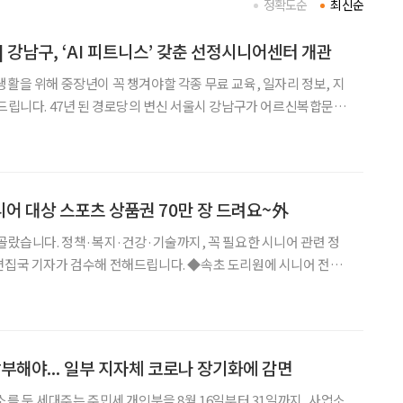
정확도순
최신순
 강남구, ‘AI 피트니스’ 갖춘 선정시니어센터 개관
생활을 위해 중장년이 꼭 챙겨야할 각종 무료 교육, 일자리 정보, 지
시 강남구가 어르신복합문화
관식을 열고 본격적인 운영에 들어갔다. 이 센터는 1978년에 건립
 신축한 건물로, 어르신 복지 수요에 맞
시니어 대상 스포츠 상품권 70만 장 드려요~外
 골랐습니다. 정책·복지·건강·기술까지, 꼭 필요한 시니어 관련 정
가 검수해 전해드립니다. ◆속초 도리원에 시니어 전용
 초고령사회에 대응해 어르신 맞춤형 야외 여가공간인 ‘도리원 시
선다. 파크골프 연습장과 인지·근력 강화 운동기구 등
납부해야... 일부 지자체 코로나 장기화에 감면
소를 둔 세대주는 주민세 개인분을 8월 16일부터 31일까지, 사업소