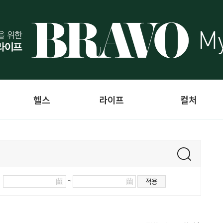
헬스
라이프
컬처
~
적용