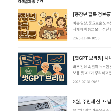
검색결과 총
7
건
[중장년 필독 정보통]
바쁜 일상, 풍요로운 노후
자체 혜택 등을 모아 전달 드립니다. 47년 된 경로당의 변신 서울
시설 ‘선정시니어센터’ 개
2025-11-04 10:56
된 선정경로당을 철거한 후
[챗GPT 브리핑] 
바쁜 일상 속 알짜 뉴스만
보를 챗GPT가 정리하고 편집국 기자
힐링공간 생긴다 속초시가
2025-07-31 09:53
니어 힐링쉼터’ 조성에 나
8월, 주민세 신고·
올 7월 1일을 기준으로 주