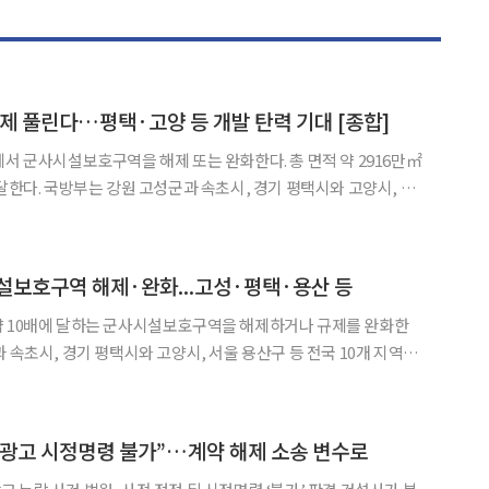
규제 풀린다…평택·고양 등 개발 탄력 기대 [종합]
에서 군사시설보호구역을 해제 또는 완화한다. 총 면적 약 2916만㎡
평택시와 고양시, 서
◀
▶
 지역에서 군사시설보호구역 약 2916만㎡를 해제·완화한다고 21일
 ‘군사기지 및 군사시설 보호법’에 따라 군사기지
설보호구역 해제·완화...고성·평택·용산 등
약 10배에 달하는 군사시설보호구역을 해제하거나 규제를 완화한
안전구역 약 2916만㎡를 해제·완화한다고 21일 밝혔다. 이는 지
제 완화 계획의 후속 조치로, 국방부는 당시 안보환경 변화
양광고 시정명령 불가”…계약 해제 소송 변수로