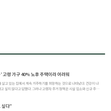
’ 고령 가구 40% 노후 주택이라 어려워
재 살고 있는 집에서 계속 거주하기를 희망하는 것으로 나타났다. 건강이 나
고 싶지 않다고 답했다. 그러나 고령자 주거 정책은 시설 입소와 신규 주택
 시행을 계기로 집수리부터 퇴원 후 임시 거처, 방문 돌봄까지 연결하는 주거
나왔다. 6일 건축공간연구원(AURI)이 발간한 ‘건축과 도시 공간’ 2026년
 고령자 주거-돌봄 협업 체계 구축 방안’ 보고서는 고
 싶다”