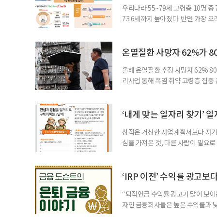
우리나라 55~79세 고령층 10명 
73.6세까지 높아졌다. 반면 가장 
뒤에도 상당 기간 일해야 하는 고령층
처가 5일 발표한 ‘2026년 5월 경
7000명으로, 1년 전보다 57만 명
온열질환 사망자 62%가 8
올해 온열질환 추정 사망자 62% 8
리사업 통해 폭염 취약 고령층 집중
나타났다. 이에 정부가 전국 보건소
에 따르면 5월 15일부터 이달 4일
고령층은 825명(33.8%), 80세 
‘내게 맞는 일자리 찾기’ 
창직은 거창한 사업계획서보다 자기 
심을 가져온 것, 다른 사람이 필요로
for 5060 창직사례집’을 바탕으로 ‘
싶었나요? ▷ 내가 살아오며 ‘이렇게 바
2._______________ 3._____
‘IRP 이전’ 수익률 광고보
“퇴직연금 수익률 광고가 많이 보이는
자인 금융회사들은 높은 수익률과 낮
가입자를 유치한다. 하지만 수익률이