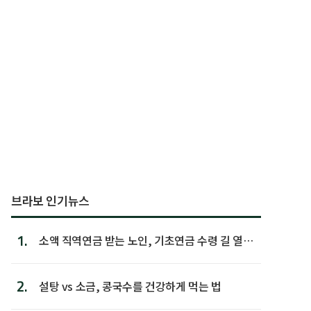
브라보 인기뉴스
1.
소액 직역연금 받는 노인, 기초연금 수령 길 열린
다
2.
설탕 vs 소금, 콩국수를 건강하게 먹는 법