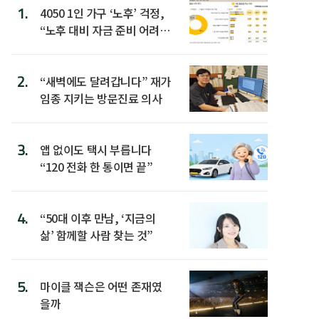
1.
4050 1인 가구 ‘노후’ 걱정,
“노후 대비 자금 준비 어려
워”
2.
“새벽에도 달려갑니다” 재가
임종 지키는 방문진료 의사
3.
앱 없이도 택시 부릅니다
“120 전화 한 통이면 끝”
4.
“50대 이후 만남, ‘지금의
삶’ 함께할 사람 찾는 것”
5.
마이클 잭슨은 어떤 존재였
을까