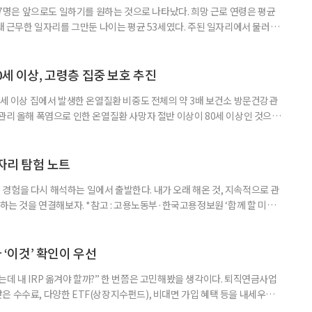
중 7명은 앞으로도 일하기를 원하는 것으로 나타났다. 희망 근로 연령은 평균
오래 근무한 일자리를 그만둔 나이는 평균 53세였다. 주된 일자리에서 물러난
의 현실이 통계로 확인됐다. 고령층 취업자 1012만 5000명 국가데이터
제활동인구조사 고령층 부가조사 결과’에 따르면 55~79세 인구는 1701만
 증가했다. 15세 이상 인구에서 차지하는 비중은
0세 이상, 고령층 집중 보호 추진
0세 이상 집에서 발생한 온열질환 비중도 전체의 약 3배 보건소 방문건강관
 관리 올해 폭염으로 인한 온열질환 사망자 절반 이상이 80세 이상인 것으로
 방문건강관리사업을 통해 80세 이상 고령자 보호를 추진한다. 6일 복지부
까지 질병관리청으로 신고된 온열질환자는 총 2441명으로 이 중 65세 이상
이상은 300명(12.3%)으로 집계됐다. 연령별 환자 수
일자리 탐험 노트
경험을 다시 해석하는 일에서 출발한다. 내가 오래 해온 것, 지속적으로 관
 하는 것을 연결해보자. *참고 : 고용노동부·한국고용정보원 ‘함께 할 미래
브라보 마이 라이프’ 재구성. STEP 1. 내 안의 재료 찾기 1. 무엇을 바꾸고
뀌면 좋겠다’고 느낀 일은? 1._______________
__________ ▷ 그중 내가 직접 해볼 만
다 ‘이것’ 확인이 우선
데 내 IRP 옮겨야 할까?” 한 번쯤은 고민해봤을 생각이다. 퇴직연금사업
은 수수료, 다양한 ETF(상장지수펀드), 비대면 가입 혜택 등을 내세우며
 높다고 해서 무조건 옮기는 것만이 정답은 아니다. 퇴직연금은 오랜 기간