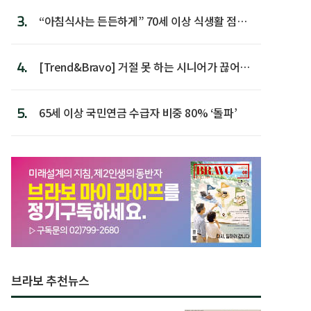
3.
“아침식사는 든든하게” 70세 이상 식생활 점수
가장 높아
4.
[Trend&Bravo] 거절 못 하는 시니어가 끊어야
할 행동 5
5.
65세 이상 국민연금 수급자 비중 80% ‘돌파’
브라보 추천뉴스