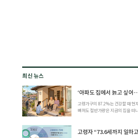
최신 뉴스
‘아파도 집에서 늙고 싶어…
고령가구의 87.2%는 건강할 때 현
빠져도 절반가량은 지금의 집을 떠나
공급에 무게가 실려 있다. 통합돌봄
지원 체계를 구축해야 한다는 제언이 
여름호에 실린 ‘통합돌봄 시행에 따른
고령자 “73.6세까지 일하고