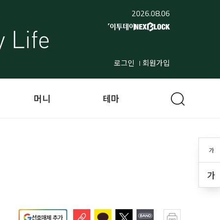
2026.08.06
로그인
회원가입
머니
테마
가
가
선호매체 추가