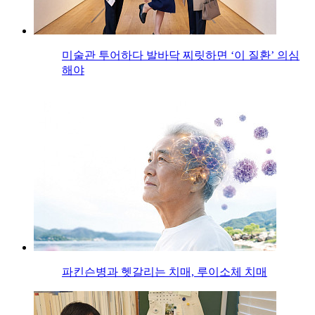
미술관 투어하다 발바닥 찌릿하면 ‘이 질환’ 의심
해야
파킨슨병과 헷갈리는 치매, 루이소체 치매