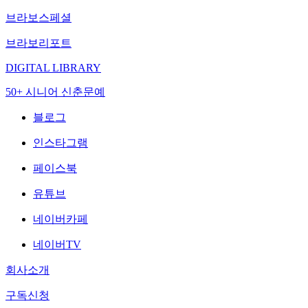
브라보스페셜
브라보리포트
DIGITAL LIBRARY
50+ 시니어 신춘문예
블로그
인스타그램
페이스북
유튜브
네이버카페
네이버TV
회사소개
구독신청