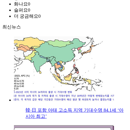
화나요
0
슬퍼요
0
더 궁금해요
0
최신뉴스
韓·日 포함 아태 고소득 지역 기대수명 84.1세 ‘아
시아 최고’