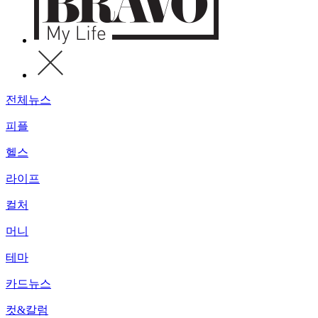
전체뉴스
피플
헬스
라이프
컬처
머니
테마
카드뉴스
컷&칼럼