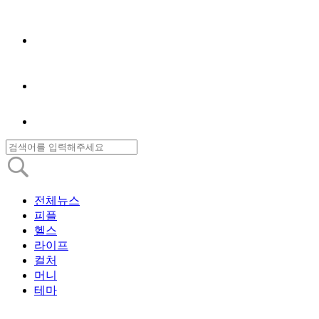
전체뉴스
피플
헬스
라이프
컬처
머니
테마