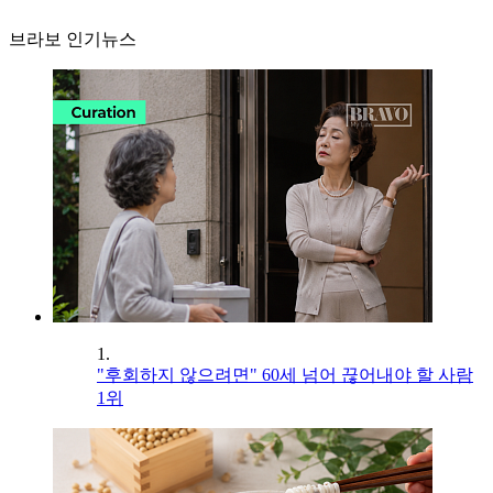
브라보 인기뉴스
1.
"후회하지 않으려면" 60세 넘어 끊어내야 할 사람
1위