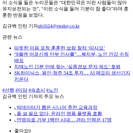
이 소식을 들은 누리꾼들은 “대한민국은 이런 사람들이 많아
유지보전되는 것”, “이런 소식을 들어 기분이 참 좋다”라며 훈
훈한 반응을 보였다.
김규백 인턴 기자
qb1624@etoday.co.kr
관련 뉴스
따뜻한 마음 포착 훈훈한 보람 찰칵 ‘따사모’
“8월엔 어르신께 안부 인사를”…복지부, 노인 건강 수칙
배포
치매노인 15분 만에 찾는 ‘실종경보 문자 제도’ 호평
SK하이닉스, 용인·청주 54조 투자… AI 메모리 생산기지
키운다
#선행
#미담
#속초시
#노인
김규백 인턴 기자의 주요 뉴스
⌞
빅데이터가 뽑은 시니어 추천 교육과정
⌞
줄 설 필요 없다, 온라인 명품 플랫폼 호황
⌞
연명의료 거부 1백만 시대… 관리 인력은 17명
좋아요
0