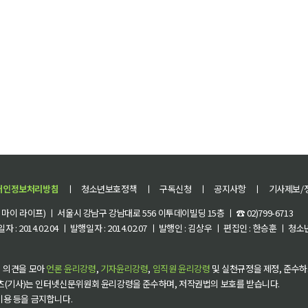
개인정보처리방침
ㅣ
청소년보호정책
ㅣ
구독신청
ㅣ
공지사항
ㅣ
기사제보/
이 라이프) ㅣ 서울시 강남구 강남대로 556 이투데이빌딩 15층 ㅣ ☎ 02)799-6713
 : 2014.02.04 ㅣ 발행일자 : 2014.02.07 ㅣ 발행인 : 김상우 ㅣ 편집인 : 한승훈 ㅣ
 의견을 모아
언론 윤리강령
,
기자윤리강령
,
임직원 윤리강령
및 실천규정을 제정, 준수하
츠(기사)는 인터넷신문위원회 윤리강령을 준수하며, 저작권법의 보호를 받습니다.
 이용 등을 금지합니다.