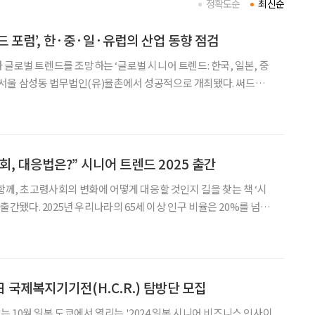
정확도순
최신순
드 포럼’, 한·중·일·유럽의 산업 동향 점검
 글로벌 트렌드를 조망하는 ‘글로벌 시니어 트렌드: 한국, 일본, 중
일, 서울 삼성동 법무법인(유)율촌에서 성공적으로 개최됐다. 써드에
포럼은 국내외 시니어 산업 전문가와 관계자들이 모여 각국의 현황을
 대해 심도 있는 논의를 펼쳤다. 포럼에서 주최사인
, 대응법은?” 시니어 트렌드 2025 출간
함께, 초고령사회의 변화에 어떻게 대응할 것인지 길을 찾는 책 ‘시
상 인구 비율은 20%를 넘을
하지만 초고령사회는 개인만의 문제가 아니
균 수명이 60세에 달하고, 고객의
日 국제복지기기전(H.C.R.) 탐방단 모집
 10월 일본 도쿄에서 열리는 '2024 일본 시니어 비즈니스 인사이