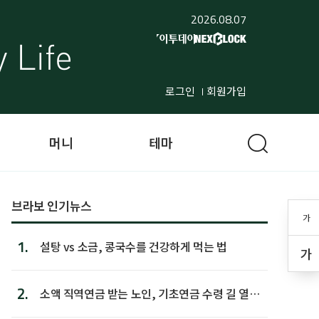
2026.08.07
로그인
회원가입
머니
테마
브라보 인기뉴스
가
1.
설탕 vs 소금, 콩국수를 건강하게 먹는 법
가
2.
소액 직역연금 받는 노인, 기초연금 수령 길 열린
다