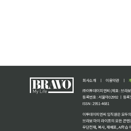
회사소개
ㅣ
이용약관
ㅣ
㈜이투데이피엔씨 (제호 : 브라보 마
등록번호 : 서울아02992 ㅣ 등록일자
ISSN : 2951-4681
이투데이피엔씨 임직원은 모두의
브라보 마이 라이프의 모든 콘텐
무단전재, 복사, 재배포, AI학습