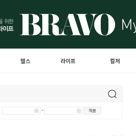
헬스
라이프
컬처
~
적용