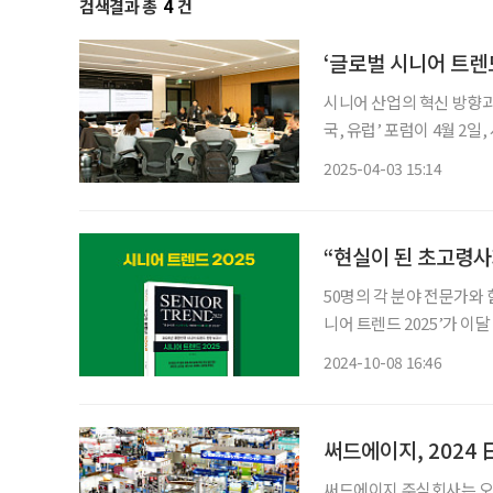
검색결과 총
4
건
‘글로벌 시니어 트렌
시니어 산업의 혁신 방향과
국, 유럽’ 포럼이 4월 2
이지(주)가 주최한 이번 
2025-04-03 15:14
공유하고 미래 발전 방향에
“현실이 된 초고령사회
50명의 각 분야 전문가와 
니어 트렌드 2025’가 이달 출간됐다. 2025년 우리나라의 65세 이
전망이다. 초고령사회가 현실로 다가온 셈이다. 
2024-10-08 16:46
다. 기업 최고 경영진의 평
써드에이지, 2024 
써드에이지 주식회사는 오는