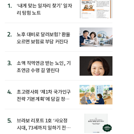
1.
‘내게 맞는 일자리 찾기’ 일자
리 탐험 노트
2.
노후 대비로 달러보험? 환율
오르면 보험료 부담 커진다
3.
소액 직역연금 받는 노인, 기
초연금 수령 길 열린다
4.
초고령사회 ‘제1차 국가인구
전략 기본계획’에 담길 정책
은
5.
브라보 리포트 1호 ‘사오정
시대, 73세까지 일하기 전략’