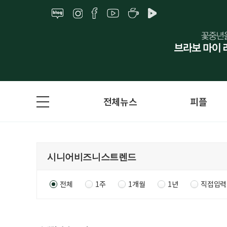
전체뉴스
피플
전체
1주
1개월
1년
직접입력