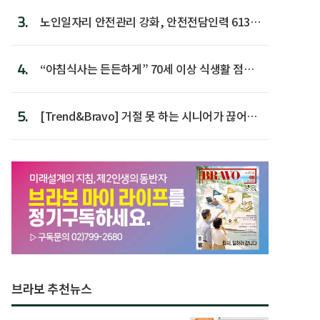
3.
노인일자리 안전관리 강화, 안전전담인력 613명
첫 배치
4.
“아침식사는 든든하게” 70세 이상 식생활 점수
가장 높아
5.
[Trend&Bravo] 거절 못 하는 시니어가 끊어야
할 행동 5
브라보 추천뉴스