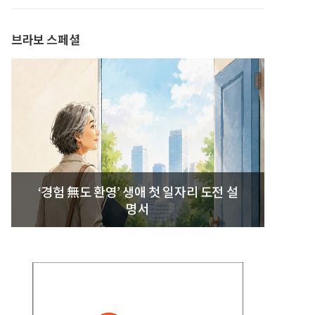
발간
브라보 스페셜
‘경험 無도 환영’ 생애 첫 일자리 도전 설
명서