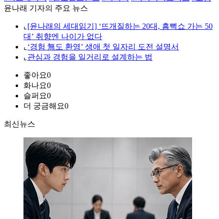
윤나래 기자의 주요 뉴스
⌞
[윤나래의 세대읽기] ‘뜨개질하는 20대, 흠뻑쇼 가는 50
대’ 취향엔 나이가 없다
⌞
‘경험 無도 환영’ 생애 첫 일자리 도전 설명서
⌞
관심과 경험을 일거리로 설계하는 법
좋아요
0
화나요
0
슬퍼요
0
더 궁금해요
0
최신뉴스