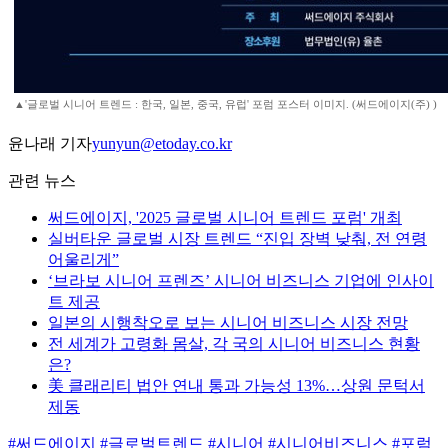
▲'글로벌 시니어 트렌드 : 한국, 일본, 중국, 유럽' 포럼 포스터 이미지. (써드에이지(주) )
윤나래 기자
yunyun@etoday.co.kr
관련 뉴스
써드에이지, '2025 글로벌 시니어 트렌드 포럼' 개최
실버타운 글로벌 시장 트렌드 “진입 장벽 낮춰, 전 연령
어울리게”
‘브라보 시니어 프렌즈’ 시니어 비즈니스 기업에 인사이
트 제공
일본의 시행착오로 보는 시니어 비즈니스 시장 전망
전 세계가 고령화 몸살, 각 국의 시니어 비즈니스 현황
은?
美 클래리티 법안 연내 통과 가능성 13%…상원 문턱서
제동
#써드에이지
#글로벌트렌드
#시니어
#시니어비즈니스
#포럼