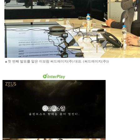
▲첫 번째 발표를 맡은 이보람 써드에이지(주) 대표. (써드에이지(주))