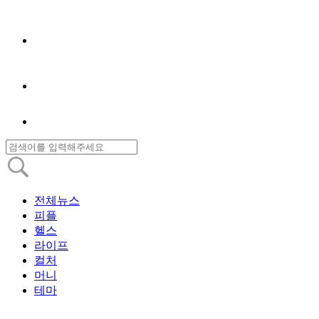
전체뉴스
피플
헬스
라이프
컬처
머니
테마