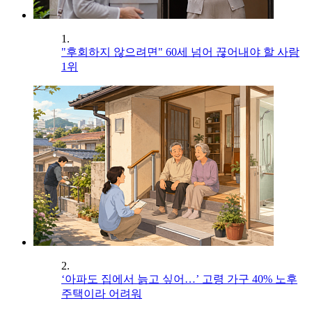
1.
"후회하지 않으려면" 60세 넘어 끊어내야 할 사람
1위
2.
‘아파도 집에서 늙고 싶어…’ 고령 가구 40% 노후
주택이라 어려워