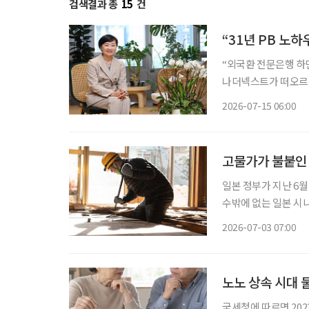
검색결과 총
15
건
“31년 PB 노
“외국환 전문은행 하
나더넥스트가 떠오르는 것이 바람입니다.” 지난
정 하나은행 WM본
2026-07-15 06:00
스트’에 대한 목표를
고물가가 불붙인 
일본 정부가 지난 6
수밖에 없는 일본 시니어들의 팍팍
본의 고령화율은 29.4%
2026-07-03 07:00
고령자 중심' 구조가
노노 상속 시대 
국세청에 따르면 202