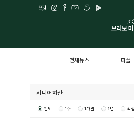
전체뉴스
피플
전체
1주
1개월
1년
직