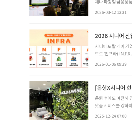
채나 파킹형 금융상품 활용해 유동성 확
전문가와 상담하며 안개가
2026-03-12 13:31
스라엘과 이란의 전쟁
2026 시니어 산
시니어 토탈 케어 기업
드로 ‘인프라(I.N.F.R.A)’를 제시했다. 케어닥은
황을 분석한 ‘2025
2026-01-06 09:39
후 두 번째로 발표한 
은퇴 후에도 여전히 
맞춤 서비스를 강화하
라운지를 별도로 마련
2025-12-24 07:00
고객의 금융 접근성을