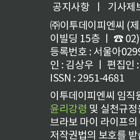
공지사항
ㅣ
기사제
㈜이투데이피엔씨 (제호
이빌딩 15층 ㅣ ☎ 02)
등록번호 : 서울아02992
인 : 김상우 ㅣ 편집인
ISSN : 2951-4681
이투데이피엔씨 임직원
윤리강령
및 실천규정을
브라보 마이 라이프의
저작권법의 보호를 받