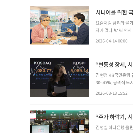
시니어를 위한 
요즘처럼 금리와 물가
자가 많다. 박 씨 역
승률을 고려하면 실질
2026-04-14 06:00
적이지만 기대수익이 
“변동성 장세, 
김현정 KB국민은행 골든
30~40%, 공격적 투자자 10~20%
시 분할 매수 계획 세워야” 미·이스라엘과 이란 간 전쟁 여파로 국내외 
2026-03-13 15:52
가운데 시니어 자산관
“주가 하락기, 
김영실 하나은행 올림픽