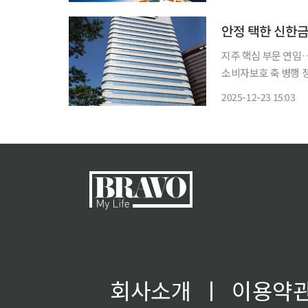
사’에 한계를 느낀 
안정 택한 신한금
지주 핵심 부문 연임
소비자보호 축 병행 정비 신한금융그룹이 연말 임원 인사에서 대규모 교체 대신
정에 방점을 찍었다.
2025-12-23 15:03
반의 인사 기조는 기
회사소개
ㅣ
이용약