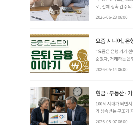
로, 전체 상속 건수의 
준)이었다. 전년보다 3
2026-06-23 06:00
은 건 처음이다. 5년 
요즘 시니어, 은
“요즘은 은행 가기 전에 유튜브를 먼저 봐요.
순했다, 거래하는 은행
계증권), 브라질 채권
2026-05-14 06:00
업점에서 얻는 경우가
현금·부동산·가
100세 시대가 되면서
가 상속받는 구조가 
이미 고령층에 접어들
2026-05-07 06:00
되고 있다. 실제 현장