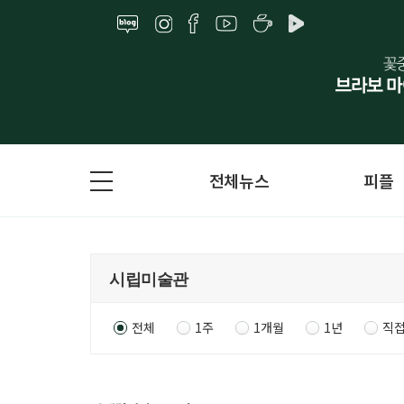
전체뉴스
피플
전체
1주
1개월
1년
직