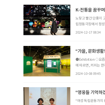
K-전통을 꿈꾸며
노랗고 빨간 단풍이 고
립정동극장에서 정성숙 대표
학원 갈래?” 정성숙 
2024-12-17 08:34
원을 선
“가을, 문화생활
●Exhibition ◇요즘 커피 일정 11월 10일까지 장소 국립민속박물관 2021년 국민 영양 통계
에 따르면, 커피는 한
즘 커피’ 전시에서는
2024-10-08 09:45
“영웅들 기억하
“여성 독립운동가의 