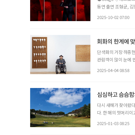
동연 출연 조형균, 김민석, 임규형, 김성규, 산들, 탕준상 등 뮤지컬 ‘데스노트’가 2년 만에 다
시 관객을 만난다. 동
2025-10-02 07:00
후 사회의 악을 처단
회화의 한계에 맞선
단색화의 거장 하종현
관람객이 많이 눈에 띈
청춘들을 맞이하고 있다. 전시의 시작을 알리는 ‘자화상’과 함께 두꺼운 물감과
2025-04-04 08:58
불에 그을린 듯한 작품
심심하고 슴슴함
다시 새해가 찾아왔다
다. 한 해의 첫머리
대가 새하얗고, 짙푸
2025-01-03 08:25
겠다. 벼르고 벼르지 