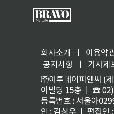
회사소개
ㅣ
이용약
공지사항
ㅣ
기사제
㈜이투데이피엔씨 (제호
이빌딩 15층 ㅣ ☎ 02)
등록번호 : 서울아02992
인 : 김상우 ㅣ 편집인