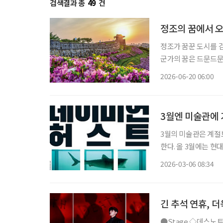
검색결과 총
49
건
정조의 꿈에서 오
정조가 꿈꾼 도시를 
군가의 꿈은 드문드문
히 굳건하다. 그 안
2026-06-20 06:00
3월엔 미술관에
3월의 미술관은 계절
한다. 올 3월에는 
서 화가로 활동 영역
2026-03-06 08:34
난다. 장르와 국적은 
긴 추석 연휴, 
●Stage ◇데스노트 일정 10월 14일 ~ 2026년 5월 10일 장소 디큐브 링크아트센터 연출 김