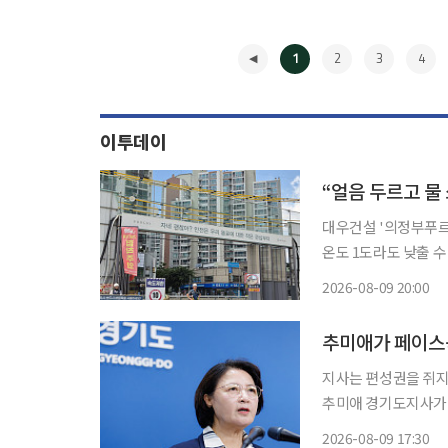
1
2
3
4
이투데이
“얼음 두르고 물
대우건설 '의정부푸르지오클라시엘',
온도 1도라도 낮출 수 있다면….” 7일 경기도 의정부시 금
설현장. 이날 한낮 최
2026-08-09 20:00
도계는 어느새 40도
◀
지사는 편성권을 쥐지만, 추경의 
추미애 경기도지사가 
경기도의회다. 경기도
2026-08-09 17:30