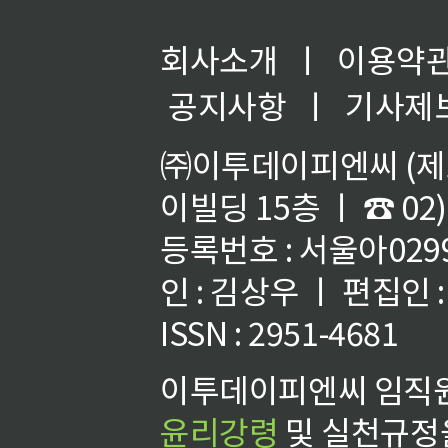
회사소개
ㅣ
이용약
공지사항
ㅣ
기사제
㈜이투데이피엔씨 (제호
이빌딩 15층 ㅣ ☎ 02)
등록번호 : 서울아02992
인 : 김상우 ㅣ 편집인
ISSN : 2951-4681
이투데이피엔씨 임직원
윤리강령
및 실천규정을