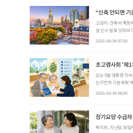
“신축 안되면 기
고금리·건축비 폭등에 신규 개발 ‘스톱’ 입주율 90%
설 인수 발표 잇따라 미국 고령자 주거시설 시장에 지각변동이 나타나고 있다. 고령화로 입주
수요는 빠르게 늘지만
2026-08-04 07:00
지연되자 투자사들은 
초고령사회 ‘제1
오는 9월 대통령 직
인구전략 기본계획’에 관심이 모이고 있다. 
에 초점을 맞췄던 기
2026-08-04 06:00
사회, 생산가능인구 감
장기요양 수급자
복지부, 지난달 30