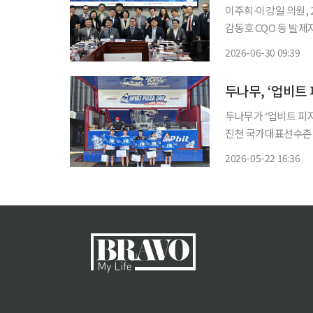
이주희∙이강일 의원,
감동호 CQO 등 발제자
자컴퓨팅 기술 발전이
2026-06-30 09:39
왔다. 지금 대부분 
두나무, ‘업비트
두나무가 ‘업비트 피자데
진천 국가대표선수촌
22일 밝혔다. 이번 행사는 업비트 피자데이를 기념해 마련됐다. 두나무는 대한체육회 공식 파
2026-05-22 16:36
트너로서 국가대표 선