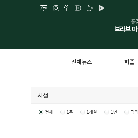
전체뉴스
피플
전체
1주
1개월
1년
직