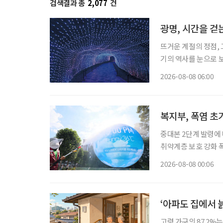
검색결과 총
2,077
건
광명, 시간을 걷
뜨거운 계절의 정점, 
기의 역사를 눈으로 보
광명시다. 요즘 여가 활동이나 휴식의 트렌드가 세대별로 달라졌다. 그저 어딘가로 떠난다는
2026-08-08 06:00
식의 여행보다는 자신
복지부, 폭염 
중대본 2단계 발령에 
취약계층 보호 강화 폭염
이 확대·장기화하면서 
2026-08-08 00:06
보건복지부에 따르면 
‘아파도 집에서 
고령 가구의 87.2%