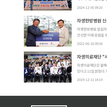
으로 구성된 35명은 
2024-12-05 09:20
당 연탄은 도시가스 공
자생한방병원 신
자생한방병원 설립자
건강한 미래 응원을 
재단이 추진하는 건강
2022-06-16 09:36
15일 신준식 박사는
재단에
자생의료재단은 올해
있다고 11일 밝혔다
사랑과 정성으로 돕자
2019-12-11 14:19
요에 맞는 각종 맞춤