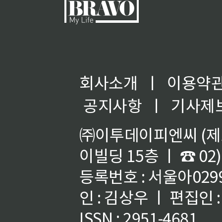
회사소개
ㅣ
이용약
공지사항
ㅣ
기사제
㈜이투데이피엔씨 (제호
이빌딩 15층 ㅣ ☎ 02)
등록번호 : 서울아02992
인 : 김상우 ㅣ 편집인
ISSN : 2951-4681