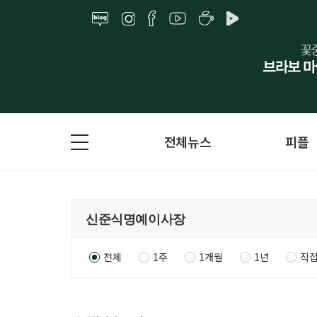
전체뉴스
피플
전체
1주
1개월
1년
직