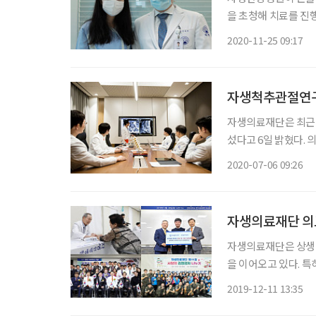
을 초청해 치료를 진행한다. 카자흐스탄 고려인인 박 양은 러시아 연해
심인물 최재형 선생의
2020-11-25 09:17
으나 2015년 우측 
자생척추관절연구소
자생의료재단은 최근 
섰다고 6일 밝혔다.
SCI(E)급 논문의 수는 105건에 달한다. 자생척
2020-07-06 09:26
병원이 한방척추 전
자생의료재단은 상생하
을 이어오고 있다. 특
의 고령 지역 주민들이 혜택을 받았다. 2011년부
2019-12-11 13:35
합하면 그 수혜인원은