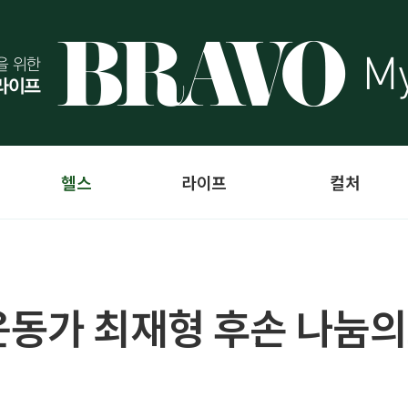
헬스
라이프
컬처
동가 최재형 후손 나눔의