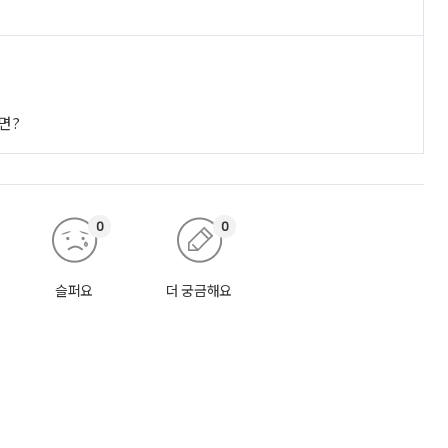
면?
0
0
슬퍼요
더 궁금해요