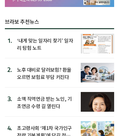
브라보 추천뉴스
1.
‘내게 맞는 일자리 찾기’ 일자
리 탐험 노트
2.
노후 대비로 달러보험? 환율
오르면 보험료 부담 커진다
3.
소액 직역연금 받는 노인, 기
초연금 수령 길 열린다
4.
초고령사회 ‘제1차 국가인구
전략 기본계획’에 담길 정책