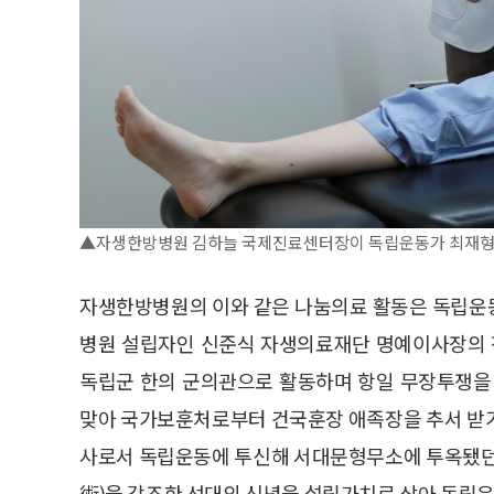
▲자생한방병원 김하늘 국제진료센터장이 독립운동가 최재형 선
자생한방병원의 이와 같은 나눔의료 활동은 독립운
병원 설립자인 신준식 자생의료재단 명예이사장의 
독립군 한의 군의관으로 활동하며 항일 무장투쟁을 
맞아 국가보훈처로부터 건국훈장 애족장을 추서 받기
사로서 독립운동에 투신해 서대문형무소에 투옥됐던
術)을 강조한 선대의 신념을 설립가치로 삼아 독립운