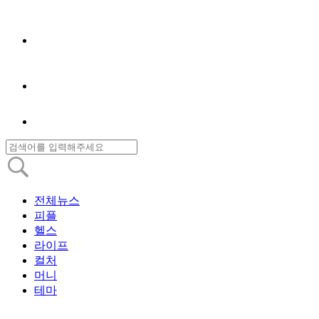
전체뉴스
피플
헬스
라이프
컬처
머니
테마