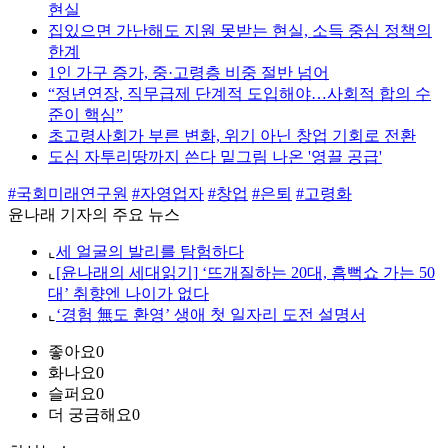
현실
집있으면 가난해도 지원 못받는 현실, 소득 중심 정책의
한계
1인 가구 증가, 중·고령층 비중 절반 넘어
“정년연장, 직무급제 단계적 도입해야…사회적 합의 수
준이 핵심”
초고령사회가 부른 변화, 위기 아닌 창업 기회로 전환
도심 자투리땅까지 쓴다 밑그림 나온 '영끌 공급'
#국회미래연구원
#자영업자
#창업
#은퇴
#고령화
윤나래 기자의 주요 뉴스
⌞
세 얼굴의 발리를 탐험하다
⌞
[윤나래의 세대읽기] ‘뜨개질하는 20대, 흠뻑쇼 가는 50
대’ 취향엔 나이가 없다
⌞
‘경험 無도 환영’ 생애 첫 일자리 도전 설명서
좋아요
0
화나요
0
슬퍼요
0
더 궁금해요
0