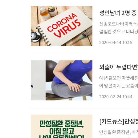
성인남녀 2명 중
신종코로나바이러스감염
결험한 것으로 나타났
울감이나 무기력증 등
2020-04-14 10:15
녀 3903명을 대상으
외출이 두렵다면?
예년 같으면 따뜻해진
이 망설여지는 요즘이
이럴 때일수록 몸을 
2020-02-24 10:44
성 원장의 도움말로 
[카드뉴스]만성질
만성질환 중장년, 아