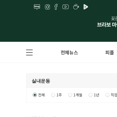
전체뉴스
피플
전체
1주
1개월
1년
직