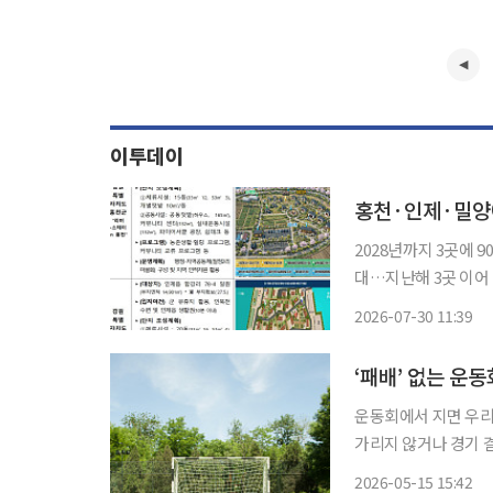
이투데이
홍천·인제·밀양에
2028년까지 3곳에
대…지난해 3곳 이어 대상지 전국 6곳 홍천·인제·
할 수 있는 체류시설
2026-07-30 11:39
정부가 체류시설과 텃밭·
올
‘패배’ 없는 운동
운동회에서 지면 우리 아이 자존감이
가리지 않거나 경기 
속상해했다는 학부모 민원이 이어지면서다. 
2026-05-15 15:42