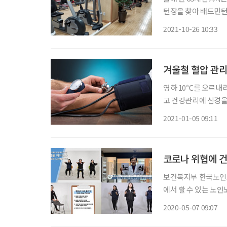
턴장을 찾아 배드민턴을
이가 들어가니 때 되
2021-10-26 10:33
상인 데다 새벽 운동
겨울철 혈압 관리
영하 10℃를 오르내리
고 건강관리에 신경을 
눈을 손상시킨다. 가
2021-01-05 09:11
관질환의 50%가 고혈
코로나 위협에 건
보건복지부 한국노인노
에서 할 수 있는 노
감염증(코로나19) 
2020-05-07 09:07
노쇠해질 수 있다. 이