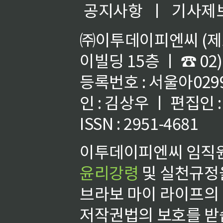
공지사항
ㅣ
기사제
㈜이투데이피엔씨 (제호
이빌딩 15층 ㅣ ☎ 02)
등록번호 : 서울아02992
인 : 김상우 ㅣ 편집인
ISSN : 2951-4681
이투데이피엔씨 임직원
윤리강령
및 실천규정을
브라보 마이 라이프의
저작권법의 보호를 받