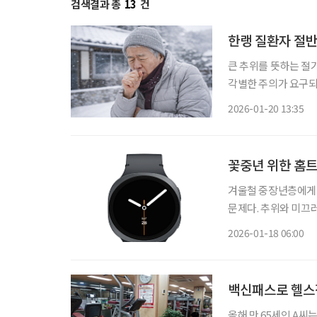
검색결과 총
13
건
한랭 질환자 절반
큰 추위를 뜻하는 절
각별한 주의가 요구되
결과를 발표하며 고령층
2026-01-20 13:35
절기부터 2024~20
꽃중년 위한 홈트
겨울철 중장년층에게 
문제다. 추위와 미끄
건강에 악영향을 줄 
2026-01-18 06:00
백신패스로 헬스장
올해 만 65세인 A씨