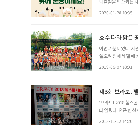
뇌출혈을 일으키는 사
증에도 걸릴 수 있어
2020-01-28 10:35
호수 따라 맑은 
이런 기분이었다. 시원
일으켜 잠에서 깰 때까
각은 너른 호수가 눈
2019-06-07 18:01
순간 사라진다. 아침에
제3회 브라보! 
‘브라보! 2018 헬
터 열렸다. 요즘 한창
철씨가 사회자로 나왔
2018-11-12 14:20
을비가 촉촉하게 내리