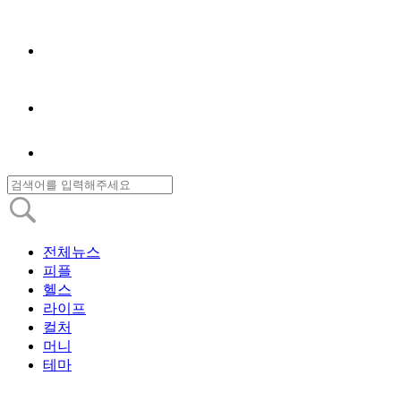
전체뉴스
피플
헬스
라이프
컬처
머니
테마