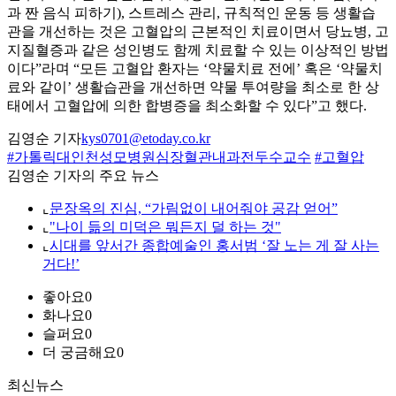
과 짠 음식 피하기), 스트레스 관리, 규칙적인 운동 등 생활습
관을 개선하는 것은 고혈압의 근본적인 치료이면서 당뇨병, 고
지질혈증과 같은 성인병도 함께 치료할 수 있는 이상적인 방법
이다”라며 “모든 고혈압 환자는 ‘약물치료 전에’ 혹은 ‘약물치
료와 같이’ 생활습관을 개선하면 약물 투여량을 최소로 한 상
태에서 고혈압에 의한 합병증을 최소화할 수 있다”고 했다.
김영순 기자
kys0701@etoday.co.kr
#가톨릭대인천성모병원심장혈관내과전두수교수
#고혈압
김영순 기자의 주요 뉴스
⌞
문장옥의 진심, “가림없이 내어줘야 공감 얻어”
⌞
"나이 듦의 미덕은 뭐든지 덜 하는 것"
⌞
시대를 앞서간 종합예술인 홍서범 ‘잘 노는 게 잘 사는
거다!’
좋아요
0
화나요
0
슬퍼요
0
더 궁금해요
0
최신뉴스