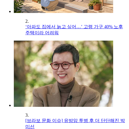
2.
‘아파도 집에서 늙고 싶어…’ 고령 가구 40% 노후
주택이라 어려워
3.
[브라보 문화 이슈] 유방암 투병 후 더 단단해진 박
미선