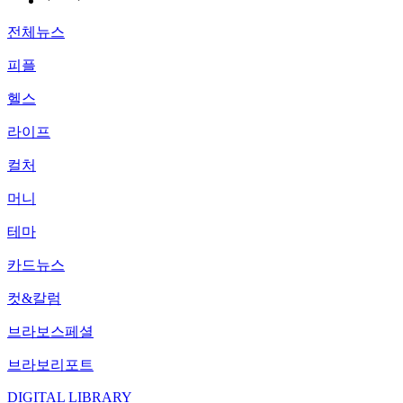
전체뉴스
피플
헬스
라이프
컬처
머니
테마
카드뉴스
컷&칼럼
브라보스페셜
브라보리포트
DIGITAL LIBRARY