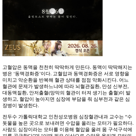
고혈압은 동맥을 천천히 딱딱하게 만든다. 동맥이 딱딱해지는
병은 ‘동맥경화증’이다. 고혈압과 동맥경화증은 서로 영향을
미치고 악순환을 반복해 혈관 상태를 점점 악화시킨다. 어느
혈관에 문제가 발생하느냐에 따라 뇌혈관질환, 만성 신부전,
대동맥질환, 안저출혈(망막의 혈관이 터져 생기는 출혈)이 발
생하고, 혈압이 높아지면 심장에 부담을 줘 심부전과 같은 심
장병이 발생한다.
전두수 가톨릭대학교 인천성모병원 심장혈관내과 교수는 “수
돗물을 높은 곳으로 보내려면 수압을 올리는 모터가 필요하다.
사람도 심장이라는 모터를 이용해 혈압을 올려 몸 구석구석에
피를 공급한다”며 “이때 필요 이상으로 수압을 올리면 모터의