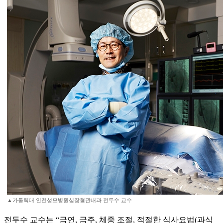
▲가톨릭대 인천성모병원심장혈관내과 전두수 교수
전두수 교수는 “금연, 금주, 체중 조절, 적절한 식사요법(과식