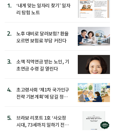
1.
‘내게 맞는 일자리 찾기’ 일자
리 탐험 노트
2.
노후 대비로 달러보험? 환율
오르면 보험료 부담 커진다
3.
소액 직역연금 받는 노인, 기
초연금 수령 길 열린다
4.
초고령사회 ‘제1차 국가인구
전략 기본계획’에 담길 정책
은
5.
브라보 리포트 1호 ‘사오정
시대, 73세까지 일하기 전략’