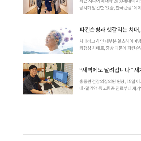
최근 시니어 세대와 2030세대의 
공사가 발간한 ‘요즘, 한국관광’ 데
을 찾는 비중이 증가한 것으로 나타났
찾아 휴식과 내면 회복에 집중하는 
보여준다. 일각에선 취업난과 경제적
파킨슨병과 헷갈리는 치매,
치매라고 하면 대부분 알츠하이머병을
퇴행성 치매로, 증상 때문에 파킨슨
질환으로 알려져 관심을 모았다. 7월
대 길병원 신경과 교수와 함께 풀어
야 한다. 루이소체는 알파시뉴클레인(
“새벽에도 달려갑니다” 재
홍종원 건강의집의원 원장, 15일 이
매·말기암 등 고령층 진료부터 재가
말씀드렸어요. 그런데 정말 새벽 3시
로는 조카 내외가 있었어요.” 나이가 
Place·AIP)’에 대한 관심이 커지