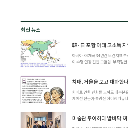
최신 뉴스
韓·日 포함 아태 고소득 지역
아시아 34개국 34년간 보건지표 추적
이 수명 연장 견인 고혈압·부적절
시아·태평양 고소득 지역의 기대수명
에 따르면 강지승 고려대 교수와 연
분석한 장기 추적 결과를 발표했다.
치매, 거울을 보고 대화한
치매로 인한 변화를 느껴도 대부분은
케이션 전문가 홍명신 에이징커뮤니
매 케어’에 관한 궁금증을 풀어드립
힘’이 느껴집니다. 그런 자녀들을 
어릴 때는 거울 속 모습을 다른 사람
미술관 투어하다 발바닥 찌