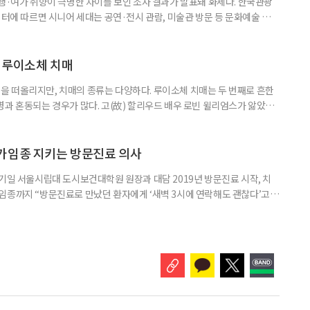
여행·여가 취향이 극명한 차이를 보인 조사 결과가 발표돼 화제다. 한국관광
이터에 따르면 시니어 세대는 공연·전시 관람, 미술관 방문 등 문화예술 공간
다. 반면 2030세대는 자연경관 공원이나 사찰 등 비교적 조용한 공간을
경향을 보였다. 이는 세대별로 여행을 통해 얻고자 하는 가치가 달라졌음을
 불확실성 속에 2030세대는 심리적 휴식과 복잡한 생각을 비워내는
 루이소체 치매
 떠올리지만, 치매의 종류는 다양하다. 루이소체 치매는 두 번째로 흔한
병과 혼동되는 경우가 많다. 고(故) 할리우드 배우 로빈 윌리엄스가 앓았던
 22일 ‘세계 뇌의 날’을 맞아 루이소체 치매에 관한 궁금증을 박기형 가천
봤다. 루이소체 치매를 이해하기 위해서는 먼저 ‘루이소체’가 무엇인지 알아
Alpha-synuclein)이라는 단백질이 비정상적으로 응집해 만
가임종 지키는 방문진료 의사
기일 서울시립대 도시보건대학원 원장과 대담 2019년 방문진료 시작, 치
임종까지 “방문진료로 만났던 환자에게 ‘새벽 3시에 연락해도 괜찮다’고
 무렵 연락을 주셨고, 찾아갔을 때는 이미 숨을 거두신 뒤였습니다. 보호자
들어도 자신이 살던 곳에서 계속 살아가는 ‘에이징 인 플레이스(Aging in
고 있다. AIP를 실현하기 위해서는 의료와 돌봄, 주거 등