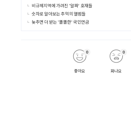
비규제지역에 가려진 '알짜' 호재들
숫자로 알아보는 추억의 앨범들
늦추면 더 받는 '똘똘한' 국민연금
0
0
좋아요
화나요