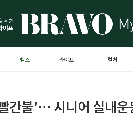
헬스
라이프
컬처
'빨간불'… 시니어 실내운