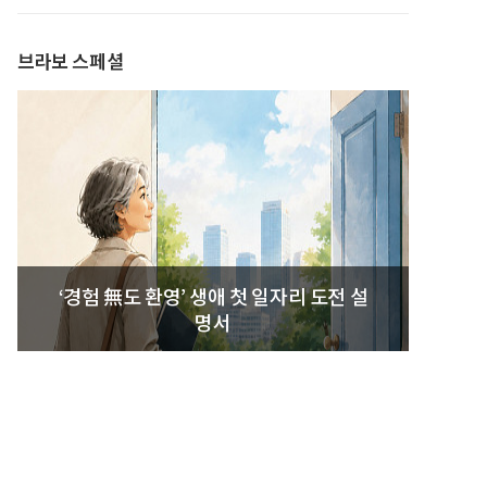
발간
브라보 스페셜
‘경험 無도 환영’ 생애 첫 일자리 도전 설
명서