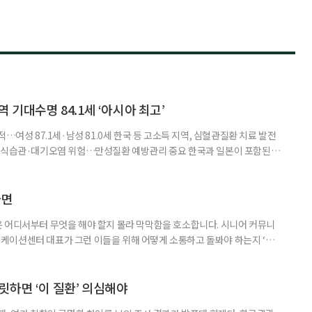
 기대수명 84.1세 ‘아시아 최고’
…여성 87.1세·남성 81.0세 한국 등 고소득 지역, 심혈관질환 치료 발전
한 식습관·대기오염 위험…만성질환 예방관리 중요 한국과 일본이 포함된 아
이 아시아 최고 수준을 기록했다는 분석 결과가 나왔다. 24일 고려대학교
동건 경희대 교수 공동 연구팀은 아시아 34개국의 지난 34년간 보건 지표를
 이번 연구에는 고려대와 경희대를 비롯해 연세대, 워싱턴대 보건계량평
다면
 어디서부터 무엇을 해야 할지 몰라 막막함을 호소합니다. 시니어 커뮤니
케이션센터 대표가 그런 이들을 위해 어떻게 소통하고 돌봐야 하는지 ‘치
니다. 자녀들이 어머니를 돌보기 위해 노력하는 모습을 보니 진정한 ‘가족의
키워내신 어머니가 얼마나 훌륭한 분인지 짐작도 되고요. 사실 우리 모두 아주
으로 인식했습니다. 대개 두 살 무렵이 되면 ‘거울 속의 나’를 알아보지요.
릿하면 ‘이 질환’ 의심해야