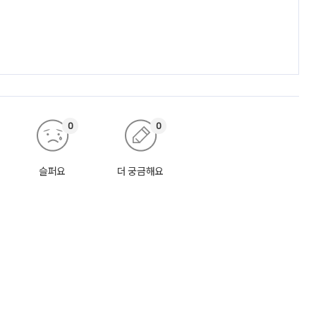
0
0
슬퍼요
더 궁금해요