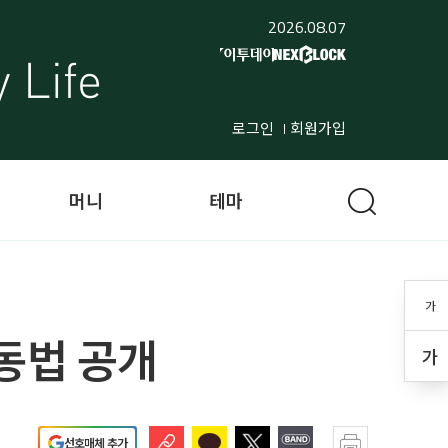
2026.08.07
로그인
회원가입
머니
테마
가
동법 공개
가
선호매체 추가