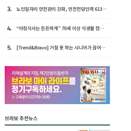
3.
노인일자리 안전관리 강화, 안전전담인력 613명
첫 배치
4.
“아침식사는 든든하게” 70세 이상 식생활 점수
가장 높아
5.
[Trend&Bravo] 거절 못 하는 시니어가 끊어야
할 행동 5
브라보 추천뉴스