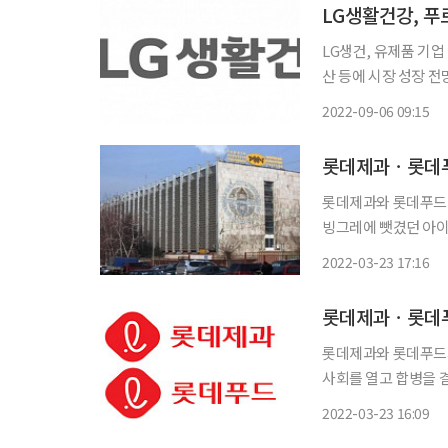
LG생활건강, 푸
LG생건, 유제품 기
산 등에 시장 성장 전망도 밝지 않아 콜라 사업으로 재
화 차원에서 유제품 
2022-09-06 09:15
우유와 매일유업, 남
롯데제과ㆍ롯데푸
롯데제과와 롯데푸드의
빙그레에 뺏겼던 아이
다는 방침이다. 롯데제과는 23일 이사회를 열고 합병을 결의했다. 이에 따라 롯데제과와 롯데
2022-03-23 17:16
롯데제과ㆍ롯데푸
롯데제과와 롯데푸드가 합
사회를 열고 합병을 결
일 합병을 완료할 계
2022-03-23 16:09
하는 구조