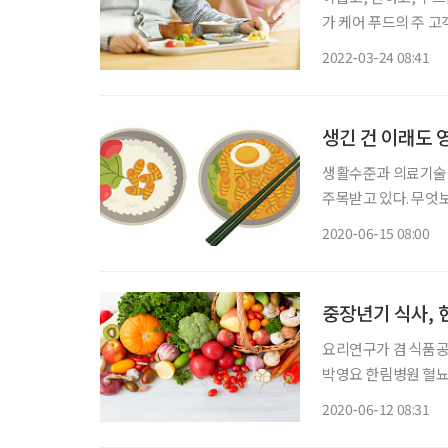
가 케어 푸드의 주 
새다. 식품 업계는 저
2022-03-24 08:41
넓혔다. 케어 
생긴 건 이래도 
생활수준과 의료기술의
주목받고 있다. 무엇
심이 높아졌다. 특히
2020-06-15 08:00
미래식품 트렌드 중 
이
중장년기 식사, 
요리연구가 겸 식품공
박영요 한림병원 혈뇨
건강식품을 먹느냐’는
2020-06-12 08:31
으로 챙기라는 것, 