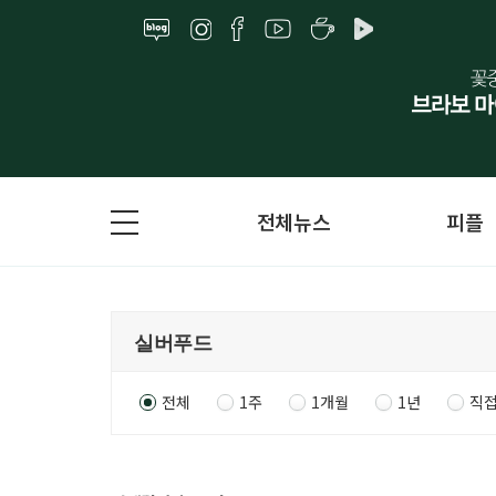
전체뉴스
피플
전체
1주
1개월
1년
직