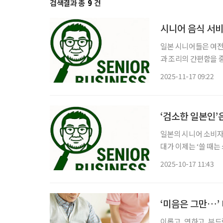
검색결과 총
9
건
시니어 음식 서비
일본 시니어들은 여전
과 조리의 간편함을 
품이나 요리 교실 등
2025-11-17 09:22
·배달 등 새로운 식
‘검소한 일본인’
일본의 시니어 소비자들
대가 이제는 ‘쓸 때는
안에서도 자신에게 의
2025-10-17 11:43
‘미음은 그만…
이롭고, 연하고, 부드