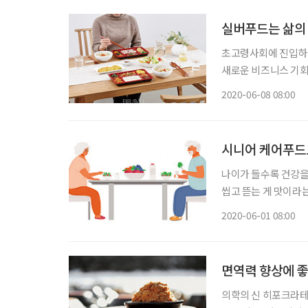
실버푸드는 삶의 
초고령사회에 진입하면
새로운 비즈니스 기회
단순히 새롭고 혁신적
2020-06-08 08:00
견이다. 푸드테크는 
하는
시니어 케어푸드로
나이가 들수록 건강을
씹고 뜯는 게 맛이라는
자신이 없다. 이렇듯 
2020-06-01 08:00
면역력 향상에 좋
의학의 신 히포크라테