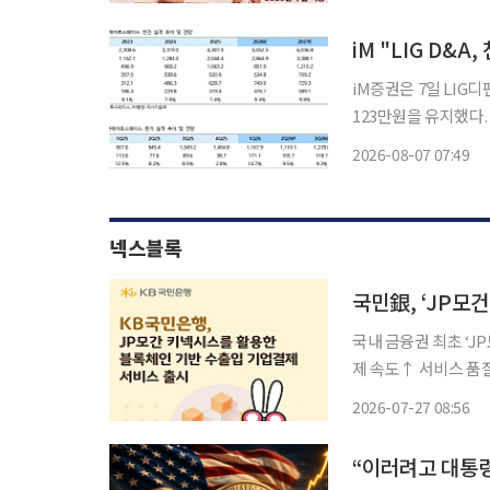
다고 내다봤다. 7일 한국거래소에 따르면 전날 LIG디펜스앤에어로스페이스는 전 거래일 대
비
iM "LIG D&
iM증권은 7일 LIG
123만원을 유지했다. 
출액은 1조1101억원
2026-08-07 07:49
이익 모두 컨센서스와
넥스블록
국내 금융권 최초 ‘J
제 속도↑ 서비스 품질 개선 기대 KB국민은행(은행장 이환
인 기반 결제 네트워
2026-07-27 08:56
이번 서비스는 양사가