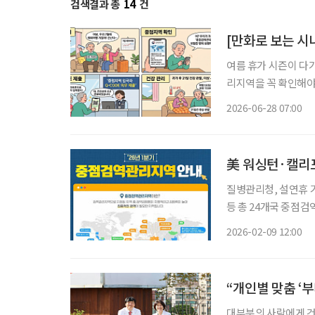
검색결과 총
14
건
[만화로 보는 시
여름 휴가 시즌이 다
리지역을 꼭 확인해야 합니다. ​질병관리청이 전 세계 감염병 유행
부터 적용되는 ‘202
2026-06-28 07:00
관리지역’이란 치명률
질병관리청, 설연휴 기
등 총 24개국 중점
로 손 씻기 등으로 예방 설 연휴를 맞이해 해외여행을 계획 중이라면 출국 전 방문 국가
2026-02-09 12:00
“개인별 맞춤 ‘
대부분의 사람에게 건