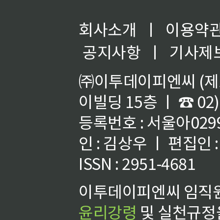
회사소개
ㅣ
이용약
공지사항
ㅣ
기사제
㈜이투데이피엔씨 (제호
이빌딩 15층 ㅣ ☎ 02)
등록번호 : 서울아02992
인 : 김상우 ㅣ 편집인
ISSN : 2951-4681
이투데이피엔씨 임직원
윤리강령
및 실천규정을