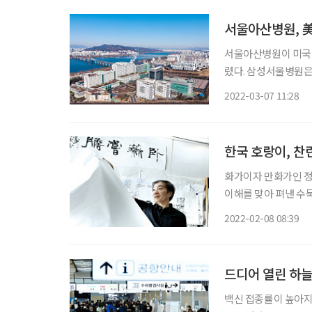
서울아산병원, 美
서울아산병원이 미국 
렸다. 삼성서울병원은 
대학교 서울성모병원은
2022-03-07 11:28
병원이 89위로 가장 높은 순위를 기록했다. 
께
한국 호랑이, 찬
화가이자 만화가인 정석
이해를 맞아 펴낸 수
짧은 줄거리지만, 금방이라
2022-02-08 08:39
헌(軒), 고헌. 정석
드디어 열린 하늘
백신 접종률이 높아지