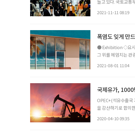
늘고 있다. 국토교통부
로, 29만 1959명
2021-11-11 08:19
로 운항을 재개하고 
폭염도 잊게 만드
● Exhibition ◇요시고 사진전 일정 12월 5일까지 장소 그라운드시소 서촌 코발트빛 바다와
그 위를 헤엄치는 관
의 여행을 떠올리게 
2021-08-01 11:04
객을 찾았다. 요시고
국제유가, 1000
OPEC+(석유수출국 
을 감산하기로 합의한
르면 9일(현지시간) 
2020-04-10 09:35
배럴 감산에 원칙적으