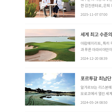
한 검진센터로, 은퇴
‘정해진 대로’ 움직
2025-11-07 07:00
을 분석해 최적의 검
세계 최고 수준
아랍에미리트, 특히 
과 푸른 아라비아만이
제 골프 대회도 잇따
2024-12-20 08:39
시설을 넘어 아랍에미
리매
포르투갈 최남단 
알가르브는 리스본에서 
모로코에서 열린 세계골
션’으로 이름을 올렸다. 이 지역은 따뜻한 기후와 아름다운 풍경, 평화로운 분위기, 
2024-05-24 08:50
식과 환대, 다양하게