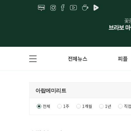
전체뉴스
피플
전체
1주
1개월
1년
직