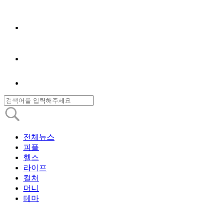
전체뉴스
피플
헬스
라이프
컬처
머니
테마