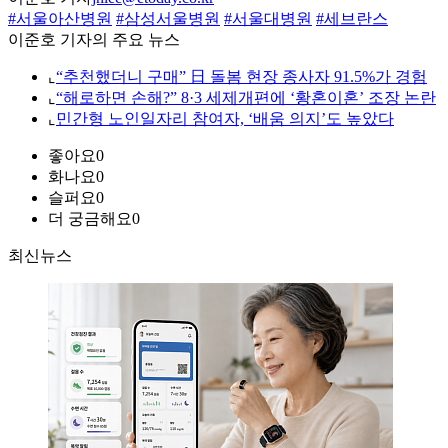
#서울아산병원
#삼성서울병원
#서울대병원
#세브란스
이준호 기자의 주요 뉴스
⌞
“추천했더니 구매” 日 돌봄 현장 종사자 91.5%가 경험
⌞
“해로하면 손해?” 8·3 세제개편에 ‘황혼이혼’ 조장 논란
⌞
민간형 노인일자리 참여자, ‘배움 의지’도 높았다
좋아요
0
화나요
0
슬퍼요
0
더 궁금해요
0
최신뉴스