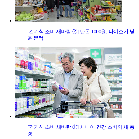
[건기식 소비 새바람 ②] 단돈 1000원, 다이소가 낮
춘 문턱
[건기식 소비 새바람 ①] 시니어 건강 소비의 새 풍
경