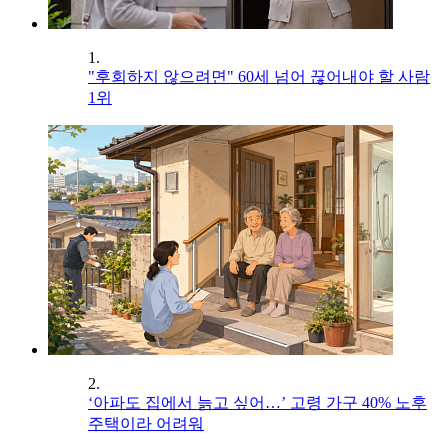
1.
"후회하지 않으려면" 60세 넘어 끊어내야 할 사람
1위
2.
‘아파도 집에서 늙고 싶어…’ 고령 가구 40% 노후
주택이라 어려워