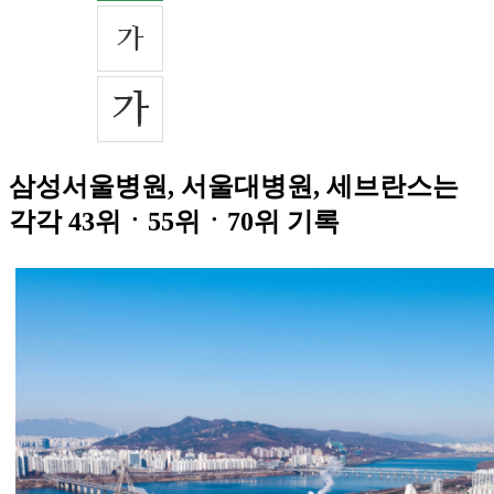
삼성서울병원, 서울대병원, 세브란스는
각각 43위ㆍ55위ㆍ70위 기록