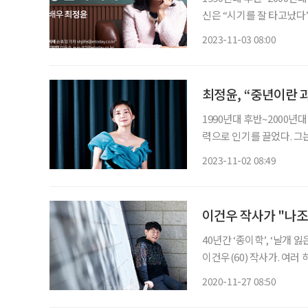
신은 “시기를 잘 타고났다”면서 겸손하게 말한다
분들도 많지만, 사실 그때
2023-11-03 08:00
각하지 않
최정윤, “중년이란 
1990년대 후반~2000년
력으로 인기를 끌었다. 그
아니라 젊음이 예뻤다는 
2023-11-02 08:49
“그때의 인기를 좋게 말해
이건우 작사가 "나조
40년간 ‘종이학’, ‘날개 
이건우(60) 작사가. 여러
저 자신이 만나온 수많은 
2020-11-27 08:50
중의 언어를 담은 가사가 