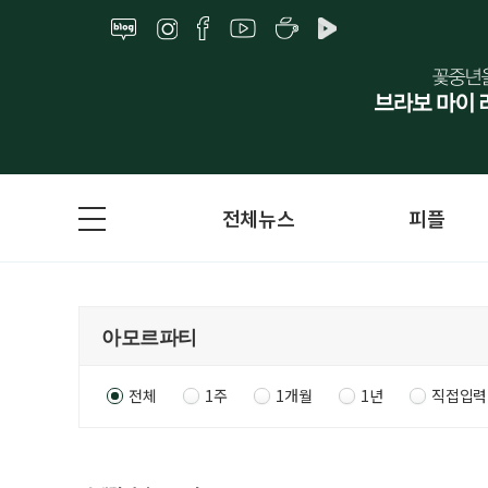
전체뉴스
피플
전체
1주
1개월
1년
직접입력