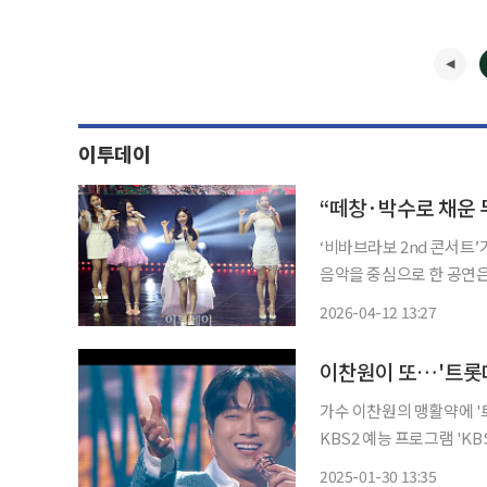
이투데이
“떼창·박수로 채운 
‘비바브라보 2nd 콘서트’
음악을 중심으로 한 공연은 
롯3 TOP7, 첫 무대부터 분위기 압도 11일 서울 연세대학교 백
2026-04-12 13:27
공연은 미스트롯3 톱7 멤
이찬원이 또…'트롯대
가수 이찬원의 맹활약에 '트롯대
KBS2 예능 프로그램 'K
COLOR)는 단독 MC로
2025-01-30 13:35