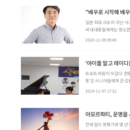
"배우로 시작해 배우
일본 최대 규모의 극단 ‘사
국내 대중들에게는 생소한 
껏 60여 개의 작품에 참여
2020-11-09 09:49
피우는 ‘박만돌’ 역을 맡아
‘아이돌 말고 레이디
트로트 바람이 뜨겁다. 한
롯’은 시니어들에게 큰 감
세대들에게까지 트로트의 
2019-11-07 17:32
고 있다. 트롯가수
아모르파티, 운명을
전에 알지 못했기에 몇 년