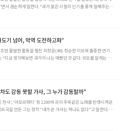
. “과거 젊은 시절의 인기를 좋게 말해주는
 저는 연기에 대해 하나도 몰랐어요. 그래서 당시가 전성기였다고 생
과도기 넘어, 악역 도전하고파”
대 초반 활발한 활동을 펼친 최정윤(46). 청순한 미모와 출중한 연기
는 “지금 생각해보면 과거의 나는 예뻤던 것 같다. 외모를 말하는 게
것이다”라고 말한다. 그러나 당시가 전성기였다고 생각하지 않는다.
주는 분들도 많지만, 정작 나는 연기가 뭔지
차도 감동 못할 가사, 그 누가 감동할까"
잃은 천사’, ‘아모르파티’ 등 1200여 곡의 주옥같은 노래를 탄생시켜온
 히트곡을 만든 그는 정작 “내가 쓴 가사는 하나도 없다”고 말한다. 그
인연이 들려준 이야기를 녹이고 정리했을 뿐이라고. 개인이 아닌 대
빛을 발했다는 의미일 테다. 그래서일까?