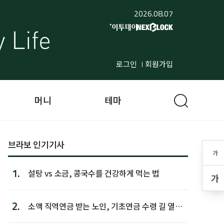
2026.08.07
로그인
회원가입
머니
테마
브라보 인기기사
가
1.
설탕 vs 소금, 콩국수를 건강하게 먹는 법
가
2.
소액 직역연금 받는 노인, 기초연금 수령 길 열린
다