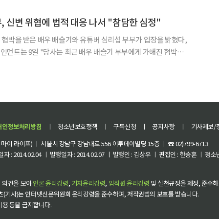
총출동해 풍성한 무대를 완성했다. 이날 방송은 웅장한 북 퍼포먼스, 사물놀
 신변 위협에 법적 대응 나서 "참담한 심정"
협박을 받은 배우 배슬기와 유튜버 심리섭 부부가 입장을 밝혔다,
인먼트는 9일 "당사는 최근 배우 배슬기 부부에게 가해진 협박에
 대응을 진행하기로 했다"고 전했다. 소속사는 "한 커뮤니
표현들은 상세히 묘사할 수 없을 정도로 처참해 가족들은 현재
개인정보처리방침
ㅣ
청소년보호정책
ㅣ
구독신청
ㅣ
공지사항
ㅣ
기사제보/
이 라이프) ㅣ 서울시 강남구 강남대로 556 이투데이빌딩 15층 ㅣ ☎ 02)799-6713
 : 2014.02.04 ㅣ 발행일자 : 2014.02.07 ㅣ 발행인 : 김상우 ㅣ 편집인 : 한승훈 ㅣ
 의견을 모아
언론 윤리강령
,
기자윤리강령
,
임직원 윤리강령
및 실천규정을 제정, 준수하
츠(기사)는 인터넷신문위원회 윤리강령을 준수하며, 저작권법의 보호를 받습니다.
 이용 등을 금지합니다.