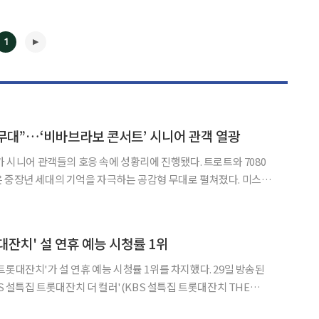
1
무대”…‘비바브라보 콘서트’ 시니어 관객 열광
가 시니어 관객들의 호응 속에 성황리에 진행됐다. 트로트와 7080
중장년 세대의 기억을 자극하는 공감형 무대로 펼쳐졌다. 미스트
주년기념관에서 열린 오후 1시
버들이 포문을 열었다. 단체곡 ‘꽃처녀’로 시작된
◀
▶
잔치' 설 연휴 예능 시청률 1위
잔치'가 설 연휴 예능 시청률 1위를 차지했다. 29일 방송된
BS 설특집 트롯대잔치 더 컬러'(KBS 설특집 트롯대잔치 THE
 나선 이찬원을 비롯해 대한민국을 대표하는 최정상 트로트 가수들이