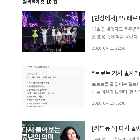
검색결과 총
10
건
[현장에서] “노래로
11일 연세대학교 백주년기
운 호응 속에 막을 올렸다.
중장년 세대의 기억과 감성을 자극하는
2026-04-11 21:38
부터 분위기 
“트로트 가사 필사”
트로트를 들을 때는 멜로디
받는 이유가 보인다. 한 
고백이 있으며, 지나온 삶
2026-04-10 06:00
를 음미해보자. ※ 노래방 업
[카드뉴스] 다시 돌
1990년대 후반~2000년