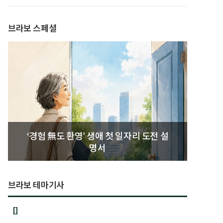
발간
브라보 스페셜
‘경험 無도 환영’ 생애 첫 일자리 도전 설
명서
브라보 테마기사
[]