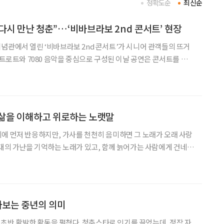
정확도순
최신순
 다시 만난 청춘”…‘비바브라보 2nd 콘서트’ 현장
념관에서 열린 ‘비바브라보 2nd 콘서트’가 시니어 관객들의 뜨거
 트로트와 7080 음악을 중심으로 구성된 이날 공연은 콘서트를 넘어
 공감형 무대로 펼쳐졌다. 미스트롯3 TOP7, 첫 무대
압도 이날 오후 1시 공연은 미스트롯3 TO
 삶을 이해하고 위로하는 노랫말
에 먼저 반응하지만, 가사를 천천히 음미하면 그 노래가 오래 사랑
시대의 가난을 기억하는 노래가 있고, 함께 늙어가는 사람에게 건네는
을 긍정하라는 의미도 있다. 가사를 따라 적으며 그 속에 담긴 위로
체 TJ미디어의 2026년 1~3월 트로트 Top 10
아보는 중년의 의미
대 초반 활발한 활동을 펼쳤다. 청춘스타로 인기를 끌었는데, 정작 자