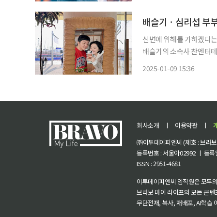
배슬기ㆍ심리섭 부부,
신변에 위해를 가하겠다는 
배슬기의 소속사 찬엔터테
대해 참담한 심정으로 강력한 법적
2025-01-09 15:36
티 게시판을 통해 유포된 
회사소개
ㅣ
이용약관
ㅣ
㈜이투데이피엔씨 (제호 : 브라보 마
등록번호 : 서울아02992 ㅣ 등록일자
ISSN : 2951-4681
이투데이피엔씨 임직원은 모두의
브라보 마이 라이프의 모든 콘텐
무단전재, 복사, 재배포, AI학습