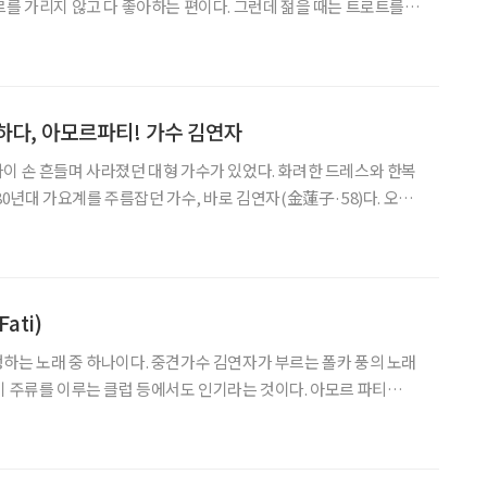
르를 가리지 않고 다 좋아하는 편이다. 그런데 젊을 때는 트로트를 듣
았을 뿐 아니라 트로트를 들으면 무식해 보일 것 같은 편견까지 있었
 나이 들면 음악 성향도 다 바뀐다고, 그러나 그럴
하다, 아모르파티! 가수 김연자
이 손 흔들며 사라졌던 대형 가수가 있었다. 화려한 드레스와 한복
80년대 가요계를 주름잡던 가수, 바로 김연자(金蓮子·58)다. 오랜
か)의 여왕’으로 군림하던 그녀. 한국으로 돌아와 조용히 활동하는
의 아이콘으로 떠올랐다. 트로트도 엔카도 아닌 강렬한 사운
ati)
하는 노래 중 하나이다. 중견가수 김연자가 부르는 폴카 풍의 노래
주류를 이루는 클럽 등에서도 인기라는 것이다. 아모르 파티
르(Amore)'는 '사랑'이라는 뜻이다. ‘파티’는 ‘파티(Party)'로 오해
e‘ 즉 운명을 말한다. 독일의 철학