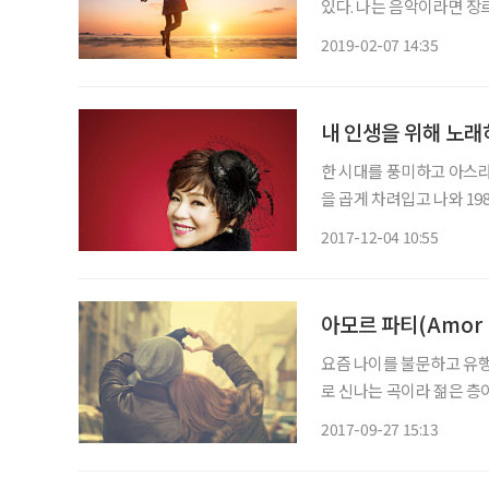
있다. 나는 음악이라면 장
지 않았다. 아니, 듣지 않
2019-02-07 14:35
다. 당시 어른들이 말했다.
내 인생을 위해 노래
한 시대를 풍미하고 아스라
을 곱게 차려입고 나와 19
시간 일본에서 ‘엔카(えん
2017-12-04 10:55
가 싶더니 8년 만에 시대
아모르 파티(Amor F
요즘 나이를 불문하고 유행
로 신나는 곡이라 젊은 층이 
(Amor Fati) 에서 '아모
2017-09-27 15:13
할 수 있는데 파티는 ’Fat