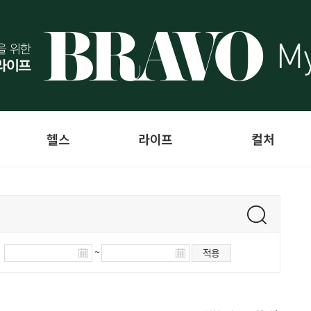
헬스
라이프
컬처
~
적용