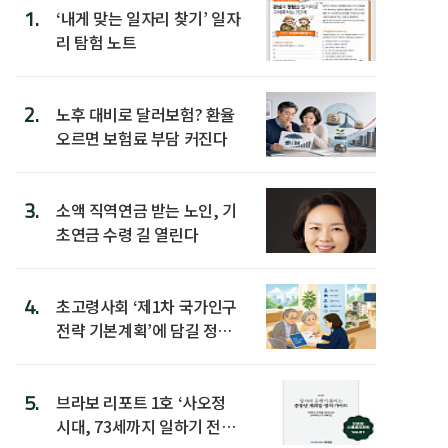
1.
‘내게 맞는 일자리 찾기’ 일자
리 탐험 노트
2.
노후 대비로 달러보험? 환율
오르면 보험료 부담 커진다
3.
소액 직역연금 받는 노인, 기
초연금 수령 길 열린다
4.
초고령사회 ‘제1차 국가인구
전략 기본계획’에 담길 정책
은
5.
브라보 리포트 1호 ‘사오정
시대, 73세까지 일하기 전략’