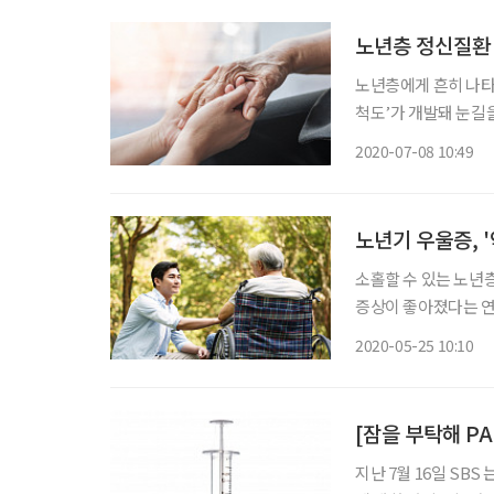
노년층 정신질환 
노년층에게 흔히 나타나
척도’가 개발돼 눈길
임상강사 연구팀은 노년층에서 흔한 치매, 우울증, 불면증, 화병
2020-07-08 10:49
할 수 있는 ‘초간단 선
노년기 우울증, 
소홀할 수 있는 노년
증상이 좋아졌다는 연
현웅 임상강사와 의료
2020-05-25 10:10
이 70세의 80명 어
[잠을 부탁해 PA
지난 7월 16일 SB