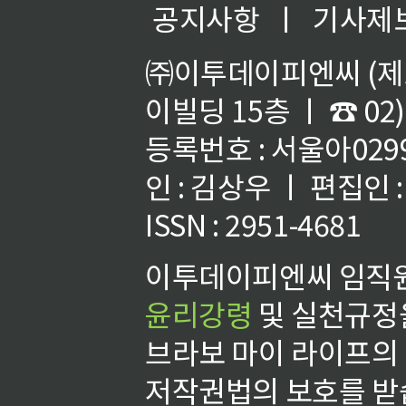
공지사항
ㅣ
기사제
㈜이투데이피엔씨 (제호
이빌딩 15층 ㅣ ☎ 02)
등록번호 : 서울아02992
인 : 김상우 ㅣ 편집인
ISSN : 2951-4681
이투데이피엔씨 임직원
윤리강령
및 실천규정을
브라보 마이 라이프의
저작권법의 보호를 받