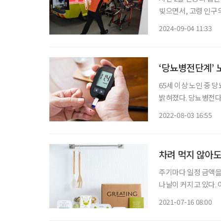
빚으면서, 고령 인구
오는 추석 연휴에 응
2024-09-04 11:33
령층의 응급의료 서비
‘당뇨병전단계’ 
65세 이상 노인 중 
밝혀졌다. 당뇨병전다계란 혈당 검사 시 정상 혈당 범위를 벗어났지만, 당뇨병으로 진행될 정
도로 수치가 높지 않은
2022-08-03 16:55
으로 분류하는데, 고
차려 먹지 않아도
주기마다 일정 금액을
나날이 커지고 있다.
등 삶의 전반에 다양한
2021-07-16 08:00
구독자 수로 인기를 