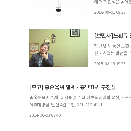
에 대한 관심은 높아
콘텐츠 제휴사인 비온뒤
2016-09-01 08:33
았다.
[브만사]노환규 
지난 몇 해 동안 노환
한 거침없는 발언을 
많은 그의 이야기를 진
2015-08-19 19:26
를 꺼내 놓으려니 어
[부고] 홍순욱씨 별세 - 홍만표씨 부친상
▲홍순욱씨 별세, 홍만표(아주대 정보통신대학 학장)ㆍ구
아주대병원, 발인 4일 오전, 031-219-4111
2014-06-03 08:40