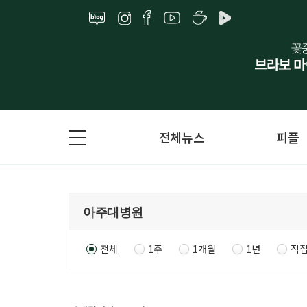
전체뉴스
피플
전체
1주
1개월
1년
직