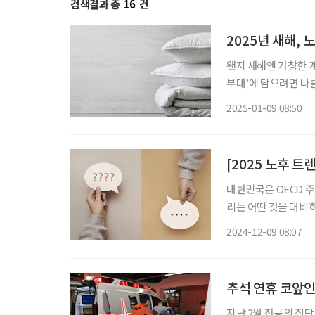
검색결과 총
16
건
2025년 새해, 
왠지 새해엔 거창한 계획
부대’에 담으려면 나
셈이다. 기대보다 뻔하
2025-01-09 08:50
01 만성 피로 덜어
[2025 노후 트
대한민국은 OECD 
리는 어떤 것을 대비하
이프 기자들이 청년, 
2024-12-09 08:07
를 꼽았다. 2025년
추석 연휴 코앞
지난 2월 전공의 집