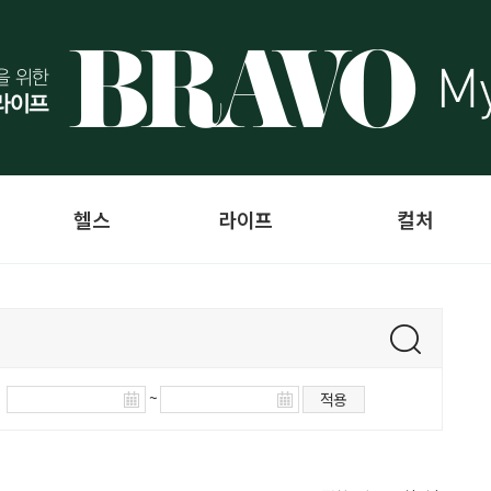
헬스
라이프
컬처
~
적용