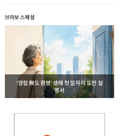
발간
브라보 스페셜
‘경험 無도 환영’ 생애 첫 일자리 도전 설
명서