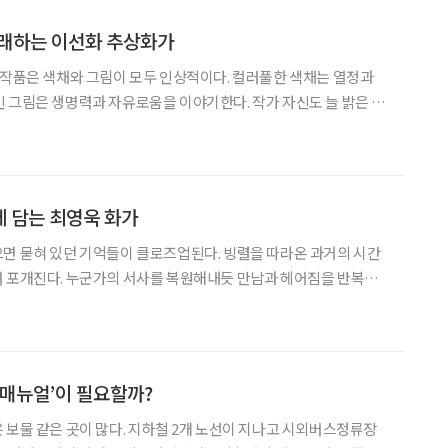
노래하는 이선화 추상화가
 작품은 색채와 그림이 모두 인상적이다. 컬러풀한 색채는 열정과
 그림은 생명력과 자유로움을 이야기한다. 작가 자신도 늘 밝은 기
. 코로나19로 전시가 대부분 취소된 가운데,
‘갤러리 한’에서 3월 3일부터 6월 8일까지 이선화
 담는 최영욱 화가
면 묻혀 있던 기억들이 클로즈업된다. 빙렬을 따라온 과거의 시간
며 포개진다. 누군가의 서사를 복원해내듯 만남과 헤어짐을 반복하
 우리 삶의 무늬를 빼어 닮았다. 최영욱(崔永旭·55) 작가가 미국
우연히 만난 달항아리도 그랬다. 부정형의 자태는 과묵하고 겸손했
 매뉴얼’이 필요할까?
 보물 같은 곳이 많다. 지하철 2개 노선이 지나고 시외버스정류장