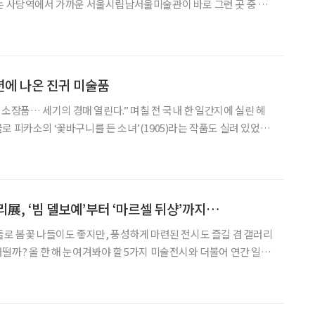
는 사당역에서 가까운 서울시립남서울미술관이 바로 그런 곳 중 하
’ 전(2018년 12월 11일~2019년 2월 17일)이 열리고 있다. 신고
적벽돌 건물의 미술관은 들어설 때부터 가슴을 설레
션에 나온 진귀 미술품
러 소장품… 세기의 경매 열린다.” 며칠 전 국내 한 일간지에 실린 헤
 피카소의 ‘꽃바구니를 든 소녀’(1905)라는 작품도 실려 있었다.
전광석화처럼 지나갔다. 보름 전 ‘2018 아트바젤홍콩
ng 2018)’이 개장되자마자
리展, ‘빔 델보예’부터 ‘마르셀 뒤샹’까지…
들로 봄꽃 나들이도 좋지만, 풍성하게 마련된 전시도 즐길 겸 갤러리
떨까? 올 한 해 눈여겨봐야 할 5가지 미술전시와 더불어 연간 일정
) 예술작품들로 주목받는 벨기에 작가 빔 델