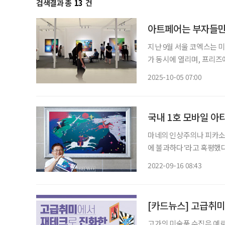
검색결과 총
13
건
아트페어는 부자들만
지난 9월 서울 코엑스는 
가 동시에 열리며, 프리즈에
술시장의 중심지임을 입증했다. 아트페어(Art Fair)는 미술 장터이자 박람회로
2025-10-05 07:00
스 바젤에서 시작된 아트바
국내 1호 모바일 아
마네의 인상주의나 피카소의
에 불과하다’라고 혹평했다
송하기에 이르렀다. 그렇듯
2022-09-16 08:43
기, 모바일 아트로 미술계에
[카드뉴스] 고급취
고가의 미술품 수집은 예로