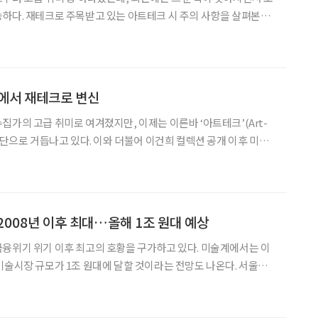
하다. 재테크로 주목받고 있는 아트테크 시 주의 사항을 살펴본다.
려해 작품을 선정하자. 10년 뒤에 봐도 괜찮을 작품인지, 자녀에게
선물해
에서 재테크로 변신
집가의 고급 취미로 여겨졌지만, 이제는 이른바 ‘아트테크’(Art-
수단으로 거듭나고 있다. 이와 더불어 이건희 컬렉션 공개 이후 미술
 바뀌고 있다. 취미의 목적도
술품을 수집하는 경우가 많다. 실제로 아트바젤과
2008년 이후 최대…올해 1조 원대 예상
융위기 위기 이후 최고의 호황을 구가하고 있다. 미술계에서는 이
술시장 규모가 1조 원대에 달할 것이라는 전망도 나온다. 서울옥
61회 서울옥션 미술품 경매’에서 낙찰총액이 2008년 이후 국내 경매
 기록했다. 서울옥션은 이번 경매 낙찰률이 87%, 낙찰총액은