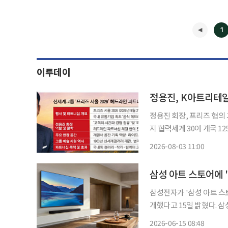
1
이투데이
정용진, K아트리테일
정용진 회장, 프리즈 협의
지 협력세계 30여 개국 
내 미술계 해외 교류 확대 신세계그룹이 세계적 아트페어 ‘프리즈 서울(Frieze Seoul)’의 헤
2026-08-03 11:00
드라인 파트너로 참여한다.
◀
삼성 아트 스토어에 '
삼성전자가 '삼성 아트 스토어'
개했다고 15일 밝혔다. 삼성전자는 세계 최대 아트페어인 아트 바젤과의 파트너십을 바탕으
로 매년 홍콩·바젤·파리·
2026-06-15 08:48