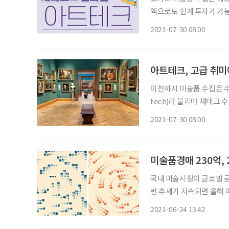
액으로도 쉽게 투자가 가능
➊ 취향 자신의 취향을 고
2021-07-30 08:00
물려주거나 누군가에게 
아트테크, 고급 취미
이전까지 미술품 수집은 수
tech)라 불리며 재테크 
품 물납제에 대한 찬반 논쟁이 뜨겁다. 최근 미술품 수집의 문법이
2021-07-30 08:00
있지만, 투자 수단으로 미
미술품경매 230억, 
국내 미술시장이 글로벌 금
런 추세가 지속되면 올해 미
션이 지난 22일 연 ‘제1
2021-06-24 13:42
최고치를