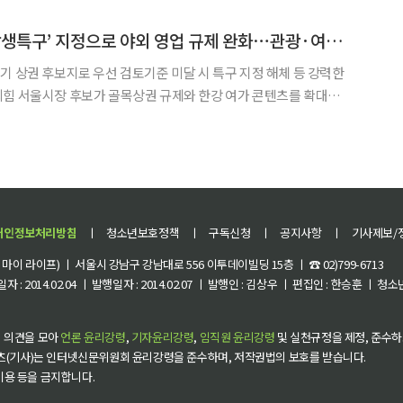
 공개하고 있다. 이번 컬렉션은 세계 유수의 갤러리 8곳이 엄
오세훈, ‘야간경제 상생특구’ 지정으로 야외 영업 규제 완화⋯관광·여가 공약 발표
기 상권 후보지로 우선 검토기준 미달 시 특구 지정 해체 등 강력한
다. 19일 오 후보는 서울 종로구 대왕빌딩에
서 이같은 내용이 담긴 ‘365일 매력 넘치는 도파민특별시
개인정보처리방침
ㅣ
청소년보호정책
ㅣ
구독신청
ㅣ
공지사항
ㅣ
기사제보/
이 라이프) ㅣ 서울시 강남구 강남대로 556 이투데이빌딩 15층 ㅣ ☎ 02)799-6713
 : 2014.02.04 ㅣ 발행일자 : 2014.02.07 ㅣ 발행인 : 김상우 ㅣ 편집인 : 한승훈 ㅣ
 의견을 모아
언론 윤리강령
,
기자윤리강령
,
임직원 윤리강령
및 실천규정을 제정, 준수하
츠(기사)는 인터넷신문위원회 윤리강령을 준수하며, 저작권법의 보호를 받습니다.
 이용 등을 금지합니다.