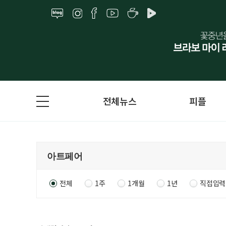
전체뉴스
피플
전체
1주
1개월
1년
직접입력