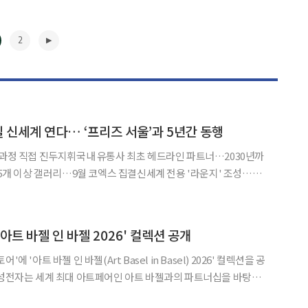
2
 신세계 연다… ‘프리즈 서울’과 5년간 동행
 과정 직접 진두지휘국내 유통사 최초 헤드라인 파트너…2030년까
125개 이상 갤러리…9월 코엑스 집결신세계 전용 '라운지' 조성…국
 정용진 신세계그룹 회장이 협의 과정을 직접 이끈
▶
아트 바젤 인 바젤 2026' 컬렉션 공개
에 '아트 바젤 인 바젤(Art Basel in Basel) 2026' 컬렉션을 공
마이애미 비치에서 개최되는 전시 작품들을 엄선해 삼성 아트 스토