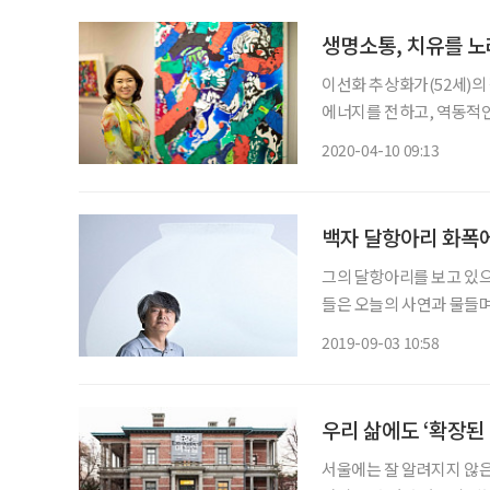
생명소통, 치유를 
이선화 추상화가(52세)의
에너지를 전하고, 역동적인
운을 발산해 주변에 두터운 팬층을 확보하고 있다
2020-04-10 09:13
고양시에 있는 한양문고의 
백자 달항아리 화폭에
그의 달항아리를 보고 있으
들은 오늘의 사연과 물들
며 끝없이 이어지는 선들은
2019-09-03 10:58
메트로폴리탄 미술관에서 
지
우리 삶에도 ‘확장된
서울에는 잘 알려지지 않은