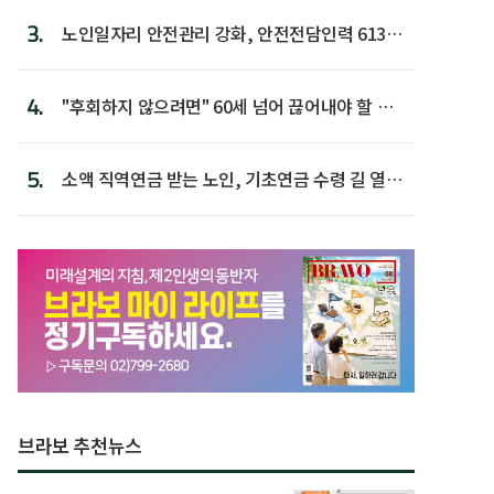
3.
노인일자리 안전관리 강화, 안전전담인력 613명
첫 배치
4.
"후회하지 않으려면" 60세 넘어 끊어내야 할 사
람 1위
5.
소액 직역연금 받는 노인, 기초연금 수령 길 열린
다
브라보 추천뉴스