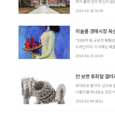
까지 몰려 있어 정신이 없
나다. 이곳에서 ‘확장된 매뉴얼
2019-01-30 10:30
전주의 양식으로 지어진 
미술품 경매시장 옥
“5300억 원 규모의 록펠
드라인이다. 기사에는 파블로
[사진1] 순간 머리에 한 가지 장면이 
2018-04-25 16:49
(Art Basel Hong Ko
안 보면 후회할 갤러
바야흐로 봄이다. 산으로 
나들이를 떠나보는 것은 어
을 함께 정리해봤다. ◇ 빔 델보예 개인전 장소 갤러리현대 일정 2월 27일~4월 8일 신개념주
2018-03-09 08:52
의(neo-conceptual