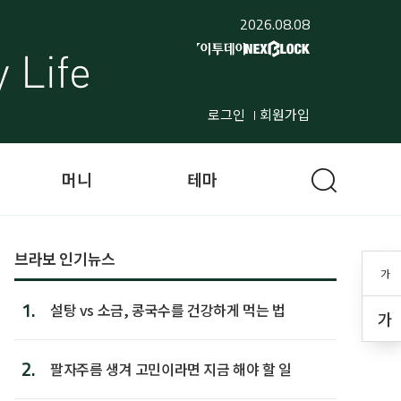
2026.08.08
로그인
회원가입
머니
테마
브라보 인기뉴스
가
1.
설탕 vs 소금, 콩국수를 건강하게 먹는 법
가
2.
팔자주름 생겨 고민이라면 지금 해야 할 일