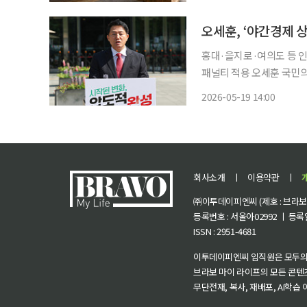
어에서
홍대·을지로·여의도 등 인
패널티 적용 오세훈 국민의힘 서울시장 후보가 골목상권 규제와 한강 여가 콘텐츠를 확대하
는 내용이 담긴 공약을 관광·여가 공약을 발표했
2026-05-19 14:00
마련된 선거 캠프 사무실에
회사소개
ㅣ
이용약관
ㅣ
㈜이투데이피엔씨 (제호 : 브라보 마
등록번호 : 서울아02992 ㅣ 등록일자
ISSN : 2951-4681
이투데이피엔씨 임직원은 모두의
브라보 마이 라이프의 모든 콘텐
무단전재, 복사, 재배포, AI학습