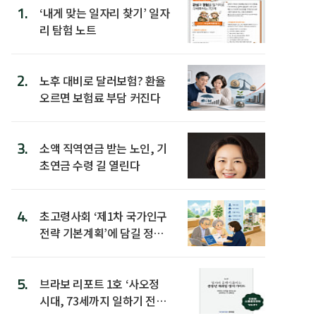
1.
‘내게 맞는 일자리 찾기’ 일자
리 탐험 노트
2.
노후 대비로 달러보험? 환율
오르면 보험료 부담 커진다
3.
소액 직역연금 받는 노인, 기
초연금 수령 길 열린다
4.
초고령사회 ‘제1차 국가인구
전략 기본계획’에 담길 정책
은
5.
브라보 리포트 1호 ‘사오정
시대, 73세까지 일하기 전략’