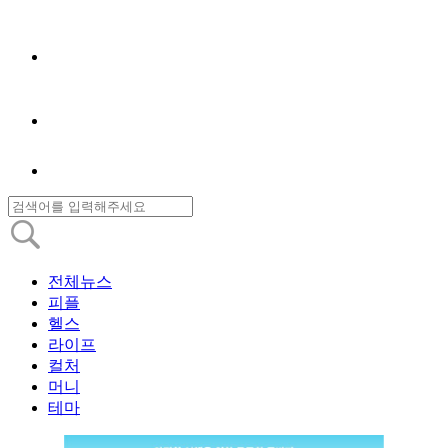
전체뉴스
피플
헬스
라이프
컬처
머니
테마