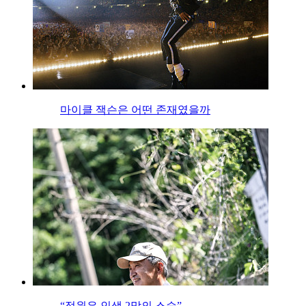
마이클 잭슨은 어떤 존재였을까
“정원은 인생 2막의 스승”