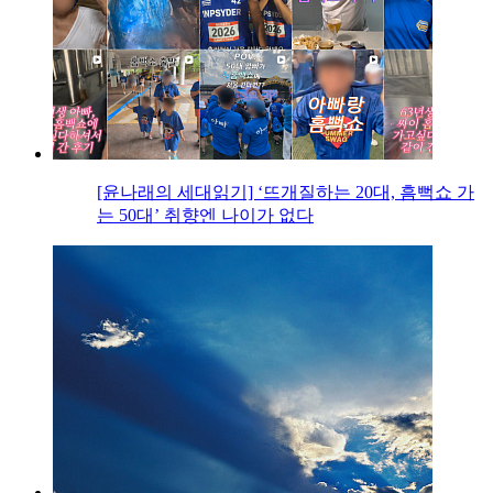
[윤나래의 세대읽기] ‘뜨개질하는 20대, 흠뻑쇼 가
는 50대’ 취향엔 나이가 없다