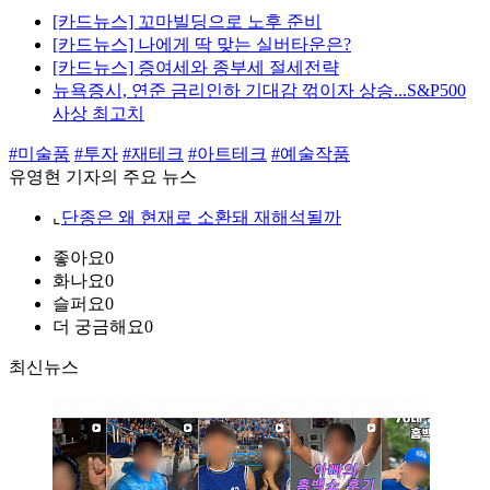
[카드뉴스] 꼬마빌딩으로 노후 준비
[카드뉴스] 나에게 딱 맞는 실버타운은?
[카드뉴스] 증여세와 종부세 절세전략
뉴욕증시, 연준 금리인하 기대감 꺾이자 상승...S&P500
사상 최고치
#미술품
#투자
#재테크
#아트테크
#예술작품
유영현 기자의 주요 뉴스
⌞
단종은 왜 현재로 소환돼 재해석될까
좋아요
0
화나요
0
슬퍼요
0
더 궁금해요
0
최신뉴스