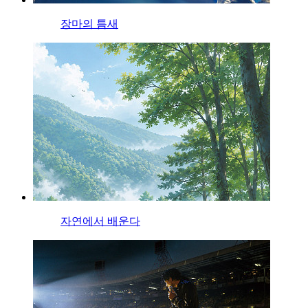
장마의 틈새
자연에서 배운다