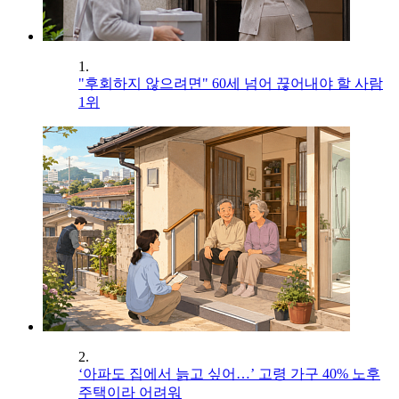
1.
"후회하지 않으려면" 60세 넘어 끊어내야 할 사람
1위
2.
‘아파도 집에서 늙고 싶어…’ 고령 가구 40% 노후
주택이라 어려워