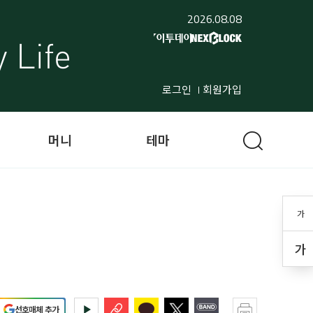
2026.08.08
로그인
회원가입
머니
테마
가
가
선호매체 추가