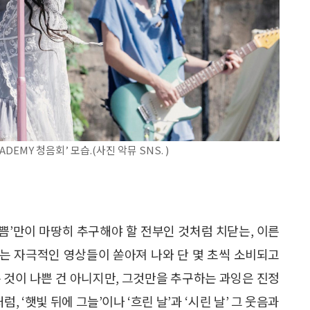
EMY 청음회’ 모습.(사진 악뮤 SNS. )
기쁨’만이 마땅히 추구해야 할 전부인 것처럼 치닫는, 이른
끄는 자극적인 영상들이 쏟아져 나와 단 몇 초씩 소비되고
 것이 나쁜 건 아니지만, 그것만을 추구하는 과잉은 진정
, ‘햇빛 뒤에 그늘’이나 ‘흐린 날’과 ‘시린 날’ 그 웃음과