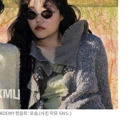
EMY 청음회’ 모습.(사진 악뮤 SNS. )