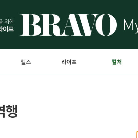
헬스
라이프
컬처
역행