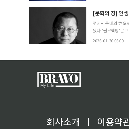
되면서 정부와 서울시,
[문화의 창] 인
엊저녁 동네의 ‘쩜오책
왔다. ‘쩜오책방’은 
째 금요일 저녁에 열댓
2026-01-30 06:00
한동네 사는 작가에게
회사소개
ㅣ
이용약