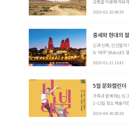
교통을 이용해 자유여
좀 깎아달라고 하니 여
2020-02-10 08:39
만4000원)을 할인받아
중세와 현대의 절
신과 신화, 인간들의
도 ‘바쿠’(Baku)다. 몇 가지 
는 직항 노선이 없다
2020-01-21 13:41
유해서 가야만 한다.
5월 문화캘린더
가족과 함께하는 싱그러운 5월
1~12일 장소 예술의전당 CJ토월극장 출연 강상준, 이찬동, 진선규, 최정수 등 서울예술단의
창작가무극 ‘나빌레라’
2019-04-30 08:38
원작으로 한다. 발레