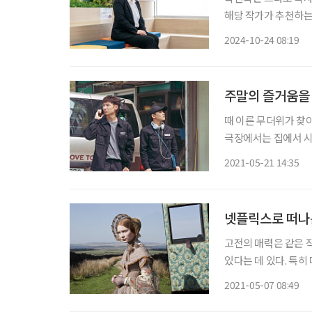
해당 작가가 추천하는
요? 경제학자들은 한 
2024-10-24 08:19
어요. 잠을 안 자면
주말의 즐거움을
때 이른 무더위가 찾
극장에서는 집에서 시
에 갓 공개된 신작 세 편을 소개한다. 1. 무브 투 헤븐 (Mo
2021-05-21 14:35
후군이 있는 그루(탕
넷플릭스로 떠나
고전의 매력은 같은 
있다는 데 있다. 특
동감 넘치는 화면으로
2021-05-07 08:49
로 재탄생한 세기의 