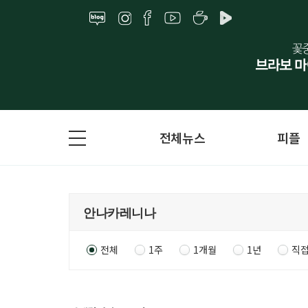
전체뉴스
피플
전체
1주
1개월
1년
직