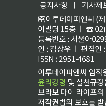
공지사항
ㅣ
기사제
㈜이투데이피엔씨 (제호
이빌딩 15층 ㅣ ☎ 02)
등록번호 : 서울아02992
인 : 김상우 ㅣ 편집인
ISSN : 2951-4681
이투데이피엔씨 임직원
윤리강령
및 실천규정을
브라보 마이 라이프의
저작권법의 보호를 받