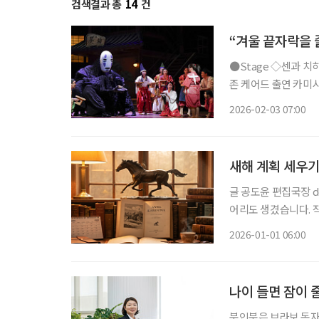
검색결과 총
14
건
“겨울 끝자락을 
●Stage ◇센과 치히로의 행방불명 일정 3월 22일까지 장소 예술의전당 오페라극장 연출
존 케어드 출연 카미시
치카 등 CJ ENM 
2026-02-03 07:00
는 스튜디오 지브리 
새해 계획 세우기
글 공도윤 편집국장 doyoon.gong@e
어리도 생겼습니다. 작심삼일이면 어떻습니
을 세우는 행위는 자
2026-01-01 06:00
어떤 계획을 세울까 
나이 들면 잠이 
북인북은 브라보 독자