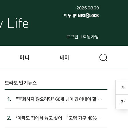
2026.08.09
로그인
회원가입
머니
테마
브라보 인기뉴스
가
1.
"후회하지 않으려면" 60세 넘어 끊어내야 할 사
가
람 1위
2.
‘아파도 집에서 늙고 싶어…’ 고령 가구 40% 노
후 주택이라 어...