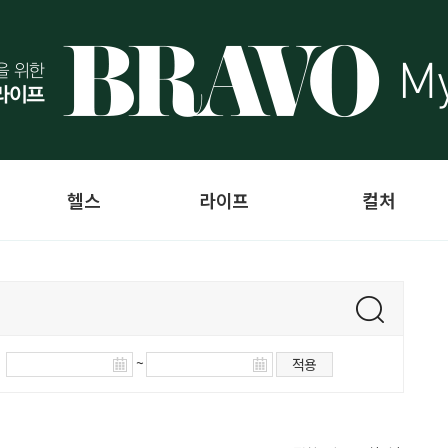
헬스
라이프
컬처
~
적용