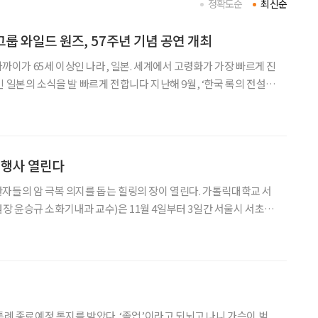
정확도순
최신순
’ 그룹 와일드 원즈, 57주년 기념 공연 개최
 가까이가 65세 이상인 나라, 일본. 세계에서 고령화가 가장 빠르게 진
을 발 빠르게 전합니다 지난해 9월, ‘한국 록의 전설’
. 배철수, 구창모가 38년 만에 함께 합을 맞춰 화제를 모았지요.
년 기념 공연을 한 그룹 사운드가 있습니
’ 행사 열린다
 암 극복 의지를 돕는 힐링의 장이 열린다. 가톨릭대학교 서
 윤승규 소화기내과 교수)은 11월 4일부터 3일간 서울시 서초구
에서 2019 암 바로알기 행사를 개최한다. 이번 행사는 암 환
지를 돕기 위해 서울성모병원에서 마련한
특례 종료예정 통지를 받았다. ‘졸업’이라고 되뇌고 나니 가슴이 벅