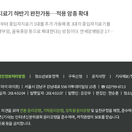
On Wheels)’를 통해 미국에서 27
치료기 하반기 완전가동…적용 암종 확대
부터 중입자치료기 1대를 추가 가동해 총 3대의 중입자치료기를
 골육종암 등으로 확대한다는 방침이다. 연세암병원은 17일
대 동문회관에서 기자간담회를 열고 3대 난치암 치료 성적과 중입자
치료기를 비롯한 암 치료 시스템 구축 로드맵을 발표했다. 연세암병원은 1969년 국내
개인정보처리방침
ㅣ
청소년보호정책
ㅣ
구독신청
ㅣ
공지사항
ㅣ
기사제보/
이 라이프) ㅣ 서울시 강남구 강남대로 556 이투데이빌딩 15층 ㅣ ☎ 02)799-6713
 : 2014.02.04 ㅣ 발행일자 : 2014.02.07 ㅣ 발행인 : 김상우 ㅣ 편집인 : 한승훈 ㅣ
 의견을 모아
언론 윤리강령
,
기자윤리강령
,
임직원 윤리강령
및 실천규정을 제정, 준수하
츠(기사)는 인터넷신문위원회 윤리강령을 준수하며, 저작권법의 보호를 받습니다.
 이용 등을 금지합니다.