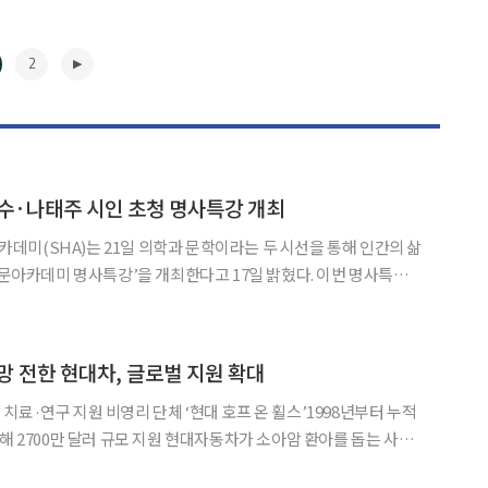
2
수·나태주 시인 초청 명사특강 개최
미(SHA)는 21일 의학과 문학이라는 두 시선을 통해 인간의 삶
카데미 명사특강’을 개최한다고 17일 밝혔다. 이번 명사특강은
다시 보다 – 인간을 이해하는 두 갈래의 시선’을 주제로 이대목동병원
김청수 교수와 나태주 시인이 강연자로 나선다. 강연은 성균관대 600주년기
▶
망 전한 현대차, 글로벌 지원 확대
치료·연구 지원 비영리 단체 ‘현대 호프 온 휠스’1998년부터 누적
규모 지원 현대자동차가 소아암 환아를 돕는 사회
 설립한 비영리단체 ‘현대 호프