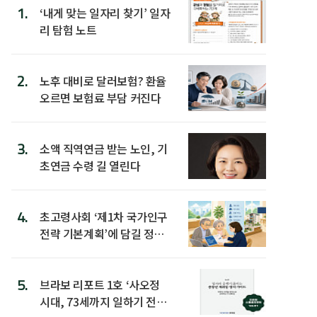
1.
‘내게 맞는 일자리 찾기’ 일자
리 탐험 노트
2.
노후 대비로 달러보험? 환율
오르면 보험료 부담 커진다
3.
소액 직역연금 받는 노인, 기
초연금 수령 길 열린다
4.
초고령사회 ‘제1차 국가인구
전략 기본계획’에 담길 정책
은
5.
브라보 리포트 1호 ‘사오정
시대, 73세까지 일하기 전략’