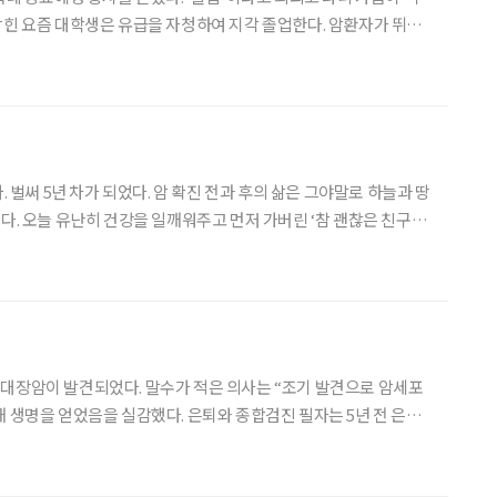
막힌 요즘 대학생은 유급을 자청하여 지각 졸업한다. 암환자가 뛰어
여 전부터 대장암 ‘5년 졸업검진’이 시작되었다. 양팔에
 벌써 5년 차가 되었다. 암 확진 전과 후의 삶은 그야말로 하늘과 땅
다. 오늘 유난히 건강을 일깨워주고 먼저 가버린 ‘참 괜찮은 친구’가
친하게 지냈는데 고등학교를
대장암이 발견되었다. 말수가 적은 의사는 “조기 발견으로 암세포
. 은퇴와 종합검진 필자는 5년 전 은퇴
 주마등처럼 스쳐지나갔다. 방학을 한 학생