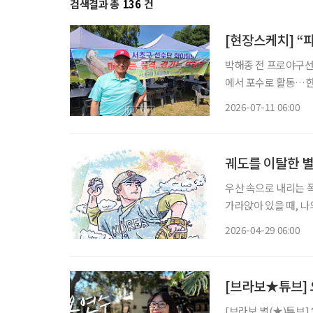
검색결과 총
136
건
[현장스케치] “
박해종 전 프로야구선수,
에서 포수로 활동…한국
프 입문 “집에만 있었을 사람들이 경기장에 나와서 공을 치고, 웃으며 애기하는 게 무엇보다
2026-07-11 06:00
최고예요.” 
궤도를 이탈한 별
우산 속으로 내리는 폭포, 침묵하는 신들의
가라앉아 있을 때, 나
은 납덩이를 매단 듯 무겁
2026-04-29 06:00
스치는 것은 어제 미처
[브라보★튜브] 
[브라보 별(★)튜브]