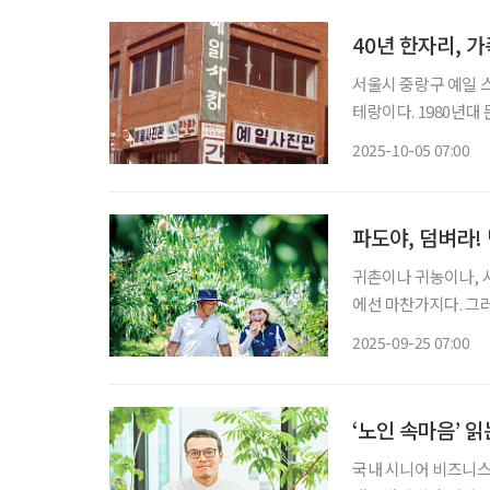
40년 한자리, 
서울시 중랑구 예일 
테랑이다. 1980년대
걸렸다는 그는 지금도 카메라로
2025-10-05 07:00
터 증가했다고 보세요?
파도야, 덤벼라!
귀촌이나 귀농이나, 
에선 마찬가지다. 그
귀농은 마라토너의 소
2025-09-25 07:00
있는 뿌리부터 돋우는
‘노인 속마음’ 
국내 시니어 비즈니스