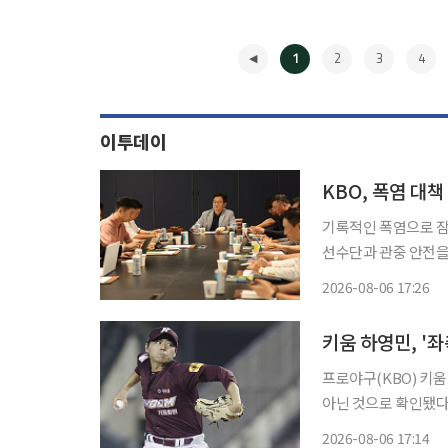
1
2
3
4
이투데이
KBO, 폭염 대
기록적인 폭염으로 잠
선수단과 관중 안전을
경기 시작 시간을 오후 7시
2026-08-06 17:26
강남구 야구회관에서 
◀
키움 하영민, '
프로야구(KBO) 키
아닌 것으로 확인됐다. 키움 구단은 6일 “하영민이 병원 검진 결과 좌측 대퇴직근건염 
받았다”며 “다행히 큰
2026-08-06 17:14