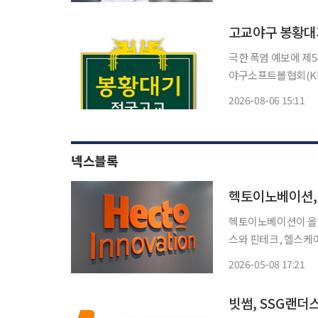
고교야구 봉황대
극한 폭염 예보에 제
야구소프트볼협회(KB
체 일정도 다시 조정하기로 했다. 6일 KBSA는 “7일 전국
2026-08-06 15:11
예상됨에 따라 선수 
넥스블록
헥토이노베이션, 
헥토이노베이션이 올해 
스와 핀테크, 헬스케어
지갑 인프라를 활용한 중장기 성장
2026-05-08 17:21
연결기준 매출 1123
빗썸, SSG랜더