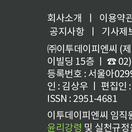
회사소개
ㅣ
이용약
공지사항
ㅣ
기사제
㈜이투데이피엔씨 (제호
이빌딩 15층 ㅣ ☎ 02)
등록번호 : 서울아02992
인 : 김상우 ㅣ 편집인
ISSN : 2951-4681
이투데이피엔씨 임직원
윤리강령
및 실천규정을