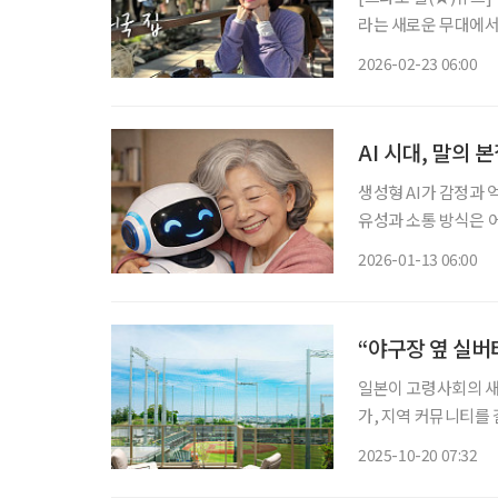
라는 새로운 무대에서
비’로 사랑받는 이유
2026-02-23 06:00
움으로 확장할 수 있는
AI 시대, 말의 
생성형 AI가 감정과
유성과 소통 방식은 
로 연결되는 노년층에게 이 변화는 가볍
2026-01-13 06:00
케이션학과 교수는 공
“야구장 옆 실버
일본이 고령사회의 새
가, 지역 커뮤니티를 결합한
에 건립될 예정인 ‘
2025-10-20 07:32
2군 구장 인근 부지