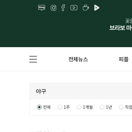
전체뉴스
피플
전체
1주
1개월
1년
직