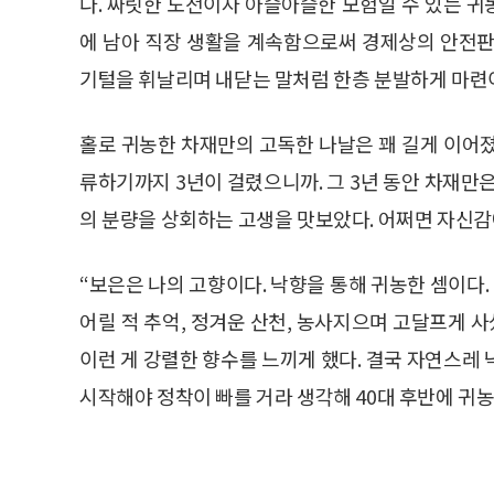
다. 짜릿한 도전이자 아슬아슬한 모험일 수 있는 
에 남아 직장 생활을 계속함으로써 경제상의 안전판
기털을 휘날리며 내닫는 말처럼 한층 분발하게 마련이
홀로 귀농한 차재만의 고독한 나날은 꽤 길게 이어
류하기까지 3년이 걸렸으니까. 그 3년 동안 차재만
의 분량을 상회하는 고생을 맛보았다. 어쩌면 자신감
“보은은 나의 고향이다. 낙향을 통해 귀농한 셈이다
어릴 적 추억, 정겨운 산천, 농사지으며 고달프게
이런 게 강렬한 향수를 느끼게 했다. 결국 자연스레
시작해야 정착이 빠를 거라 생각해 40대 후반에 귀농