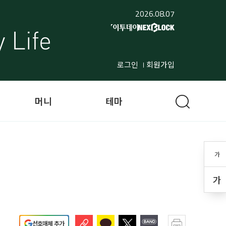
2026.08.07
로그인
회원가입
머니
테마
가
가
선호매체 추가