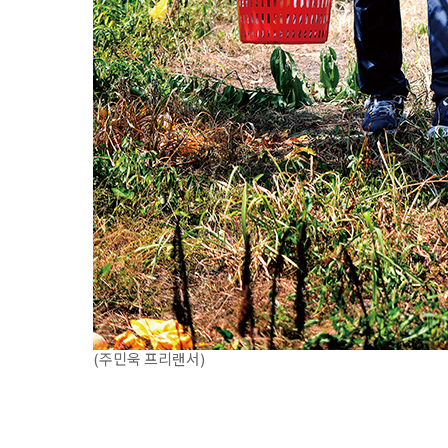
(주민욱 프리랜서)