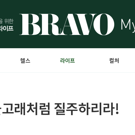
헬스
라이프
컬처
 돌고래처럼 질주하리라!