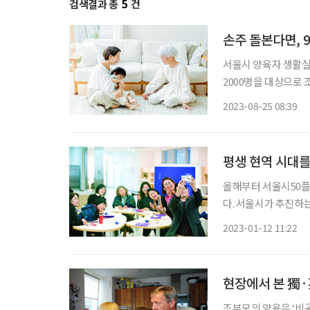
검색결과 총
5
건
손주 돌본다면, 
서울시 양육자 생활실
2000명을 대상으로 
돌봐주는 조력자는 주로
2023-08-25 08:39
서울시는 ‘엄마아빠 
평생 현역 시대를
올해부터 서울시50플
다. 서울시가 추진하는 
대상을 40~64세로 확대한 것이다. ‘서울런 4050’은 
2023-01-12 11:22
원 프로젝트다. 5개
현장에서 본 獨·
조부모의 양육은 ‘비