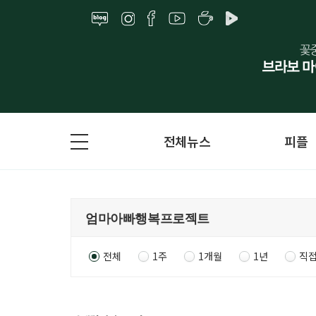
전체뉴스
피플
전체
1주
1개월
1년
직