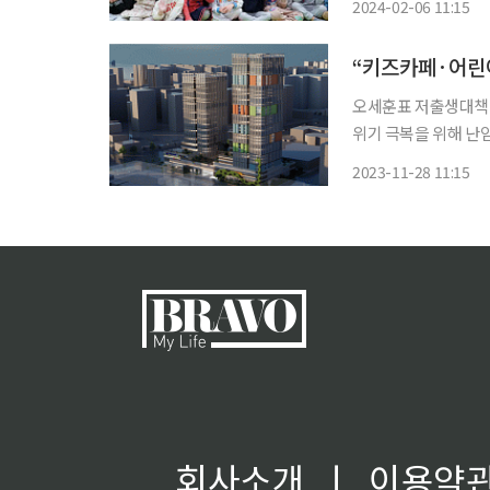
2024-02-06 11:15
확장한다. 올해 탄생
거주요
“키즈카페·어린
오세훈표 저출생대책 5탄최
위기 극복을 위해 난
서 2027년부터 아
2023-11-28 11:15
내에는 서울형 키즈카
회사소개
ㅣ
이용약