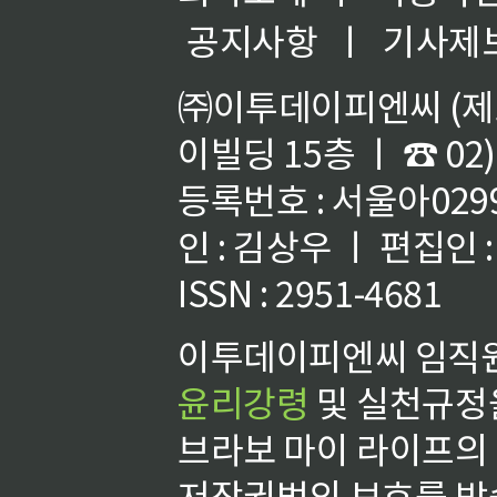
공지사항
ㅣ
기사제
㈜이투데이피엔씨 (제호
이빌딩 15층 ㅣ ☎ 02)
등록번호 : 서울아02992
인 : 김상우 ㅣ 편집인
ISSN : 2951-4681
이투데이피엔씨 임직원
윤리강령
및 실천규정을
브라보 마이 라이프의
저작권법의 보호를 받